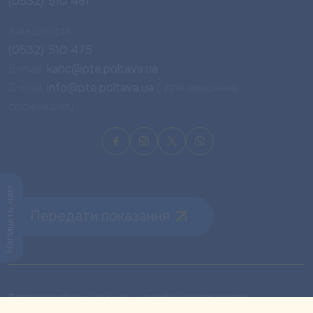
(0532) 510 481
Канцелярія
(0532) 510 475
E-mail:
kanc@pte.poltava.ua
E-mail:
info@pte.poltava.ua
( для звернень
споживачів)
Напишіть нам
Передати показання
Полтавське обласне комунальне виробниче підприємство
теплового господарства «ПОЛТАВАТЕПЛОЕНЕРГО» © 1968-