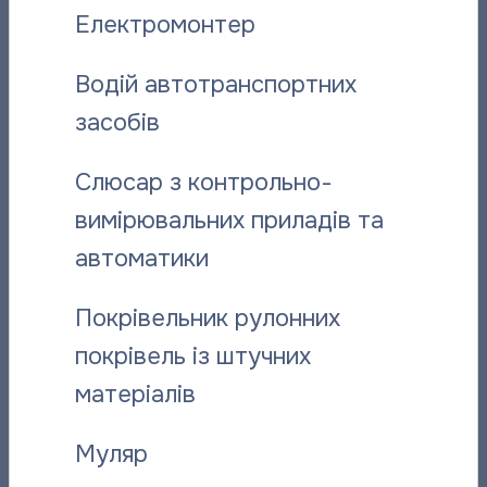
Вас може зацікавити:
Електромонтер
Водій автотранспортних
засобів
Слюсар з контрольно-
вимірювальних приладів та
автоматики
“Полтаватеплоенерго”інформує
«Полтават
про плановий ремонт котелень
дистанцій
Покрівельник рулонних
фахівців п
06.08.2026
покрівель із штучних
05.08.2026
матеріалів
Муляр
Інші новини