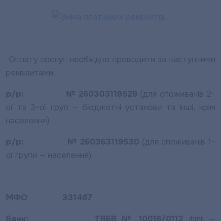
Оплату послуг необхідно проводити за наступними
реквізитами:
р/р: № 260303119529
(для споживачів 2-
ої та 3-ої груп — бюджетні установи та інші, крім
населення)
р/р: № 260363119530
(для споживачів 1-
ої групи — населення).
МФО 331467
Банк: ТВБВ № 10016/0112
філії —