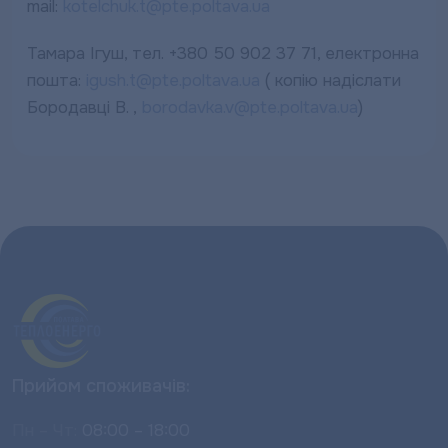
mail:
kotelchuk.t@pte.poltava.ua
Тамара Ігуш, тел. +380 50 902 37 71, електронна
пошта:
igush.t@pte.poltava.ua
( копію надіслати
Бородавці В. ,
borodavka.v@pte.poltava.ua
)
Прийом споживачів:
Пн – Чт:
08:00 – 18:00