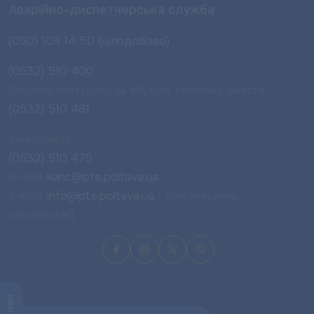
Аварійно-диспетчерська служба
(050) 109 14 50 (цілодобово)
(0532) 510 400
Служба контролю за збутом теплової енергії
(0532) 510 481
Канцелярія
(0532) 510 475
E-mail:
kanc@pte.poltava.ua
E-mail:
info@pte.poltava.ua
( для звернень
споживачів)