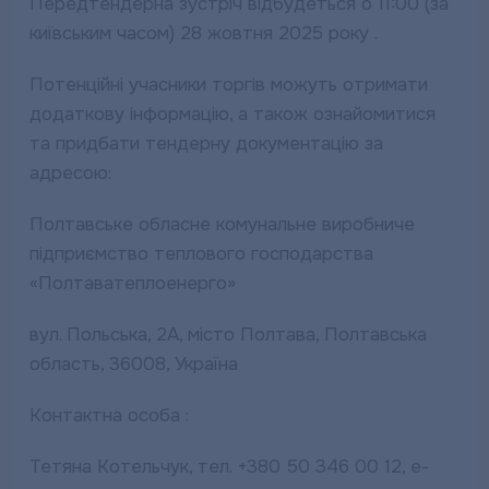
Передтендерна зустріч відбудеться о 11:00 (за
київським часом) 28 жовтня 2025 року .
Потенційні учасники торгів можуть отримати
додаткову інформацію, а також ознайомитися
та придбати тендерну документацію за
адресою:
Полтавське обласне комунальне виробниче
підприємство теплового господарства
«Полтаватеплоенерго»
вул. Польська, 2А, місто Полтава, Полтавська
область, 36008, Україна
Контактна особа :
Тетяна Котельчук, тел. +380 50 346 00 12, e-