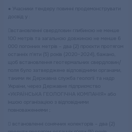
● Учасники тендеру повинні продемонструвати
досвід у :
встановленні свердловин глибиною не менше
100 метрів та загальною довжиною не менше 6
000 погонних метрів – два (2) проєкти протягом
останніх п’яти (5) років (2020–2024), бажано,
щоб встановлення геотермальних свердловин/
поля було затверджене відповідними органами,
такими як Державна служба геології та надр
України, через Державне підприємство
«УКРАЇНСЬКА ГЕОЛОГІЧНА КОМПАНІЯ» або
іншою організацією з відповідними
повноваженнями ;
 встановленні сонячних колекторів – два (2)
проекти протягом останніх п’яти (5) років