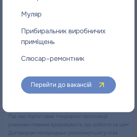
1 статті 50), зокрема, стосовно спотворення
Муляр
результатів торгівлі (тендеру), що проводиться
Антимонопольним комітетом України.
Прибиральник виробничих
Учасником тендеру може бути фізична особа,
приміщень
приватна організація, державна організація або
будь-яка комбінація таких організацій у формі
Слюсар–ремонтник
спільного підприємства, консорціуму або
асоціації (СПАК).
Перейти до вакансій
Покупець залишає за собою право скасувати всі
тендерні пропозиції у разі несхвалення
грантового фінансування.
Під час підготовки тендерної пропозиції
учасники повинні враховувати, що роботи за цим
Договором попередньо розпочнуться у січні