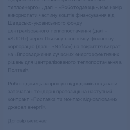
теплоенерго» , далі – «Роботодавець», має намір
використати частину коштів фінансування від
Шведсько-українськиого фонду
централізованого теплопостачання (далі –
«SUDH») через Північну екологічну фінансову
корпорацію (далі – «Nefco») на покриття витрат
на «Впровадження сучасних енергоефективних
рішень для централізованого теплопостачання в
Полтаві».
Роботодавець запрошує підрядників подавати
запечатані тендерні пропозиції на наступний
контракт «Поставка та монтаж відновлюваних
джерел енергії».
Договір включає: