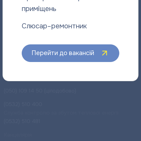
приміщень
(0532) 510 445-
автовідповідач
(095) 288 50 81
(Vodafone)
Слюсар–ремонтник
(095) 278 47 06
(Vodafone)
(067) 503 00 35
(Київстар)
Для юридичних споживачів
Перейти до вакансій
(050) 29 00 120
(050) 29 00 112
Аварійно-диспетчерська служба
(050) 109 14 50 (цілодобово)
(0532) 510 400
Служба контролю за збутом теплової енергії
(0532) 510 481
Канцелярія