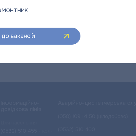
емонтник
до вакансій
Інформаційно-
Аварійно-диспетчерська сл
довідкова лінія
(050) 109 14 50 (цілодобово)
Для населення:
(0532) 510 400
(0532) 510 455
- кол-