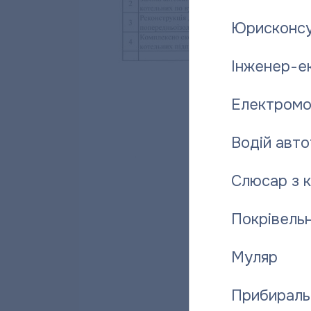
Юрисконсу
Інженер-е
Електромо
Водій авто
Слюсар з 
Покрівельн
Муляр
Прибираль