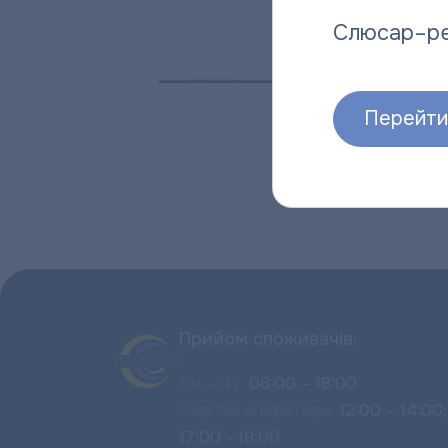
Слюсар–р
Перейти 
Прийом споживачів:
Пн – Чт:
08:00 – 18:00
Чергові оператори:
12:00 – 14:00;
17:00 - 18:00