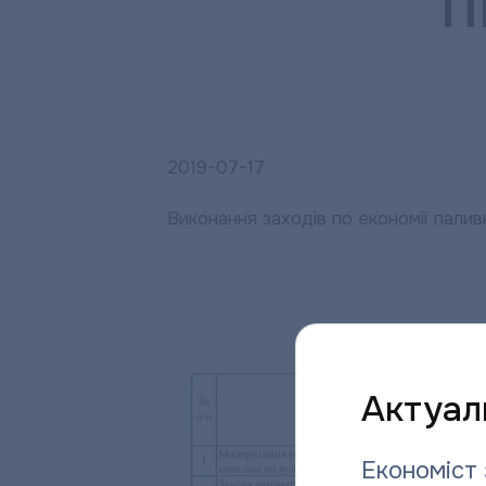
п
2019-07-17
Виконання заходів по економії па
Актуаль
Економіст 