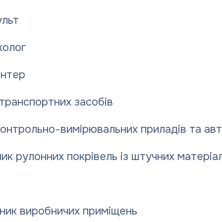
льт
колог
нтер
транспортних засобів
контрольно-вимірювальних приладів та ав
ик рулонних покрівель із штучних матеріал
ник виробничих приміщень