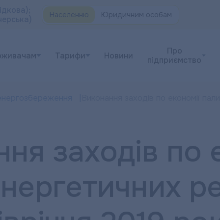
ідкова);
Населенню
Юридичним особам
черська)
Про
оживачам
Тарифи
Новини
підприємство
енергозбереження
Виконання заходів по економії пали
ня заходів по 
нергетичних рес