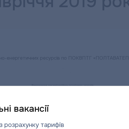
івріччя 2019 ро
ливно-енергетичних ресурсів по ПОКВПТГ «ПОЛТАВАТЕПЛ
ні вакансії
з розрахунку тарифів