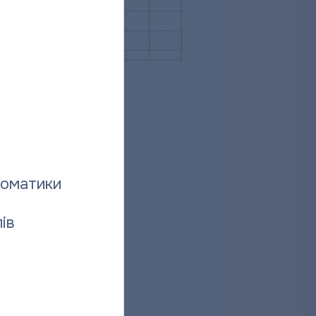
томатики
ів