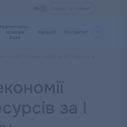
Особистий кабінет
Нормативно-
правова
Вакансії
Контакти
база
вно-енергетичних ресурсів за І півріччя 2019 року
економії
урсів за І