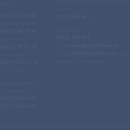
Служба контролю за збутом те
центр
енергії
(0532) 510 445-
(0532) 510 481
автовідповідач
Канцелярія
(095) 288 50 81
(0532) 510 475
(Vodafone)
E-mail:
kanc@pte.poltava.ua
(095) 278 47 06
E-mail:
info@pte.poltava.ua
( для
(Vodafone)
звернень споживачів)
(067) 503 00 35
(Київстар)
Для юридичних
споживачів
(050) 29 00 120
(050) 29 00 112