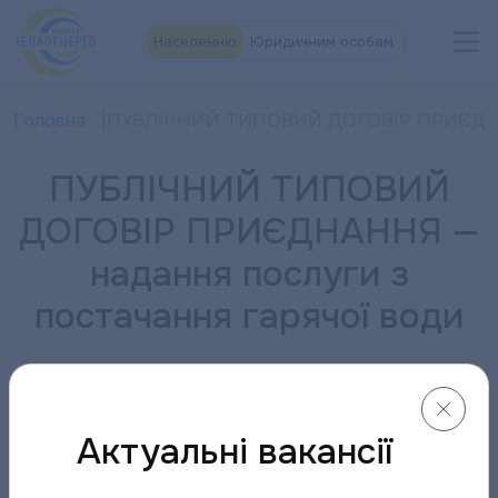
Населенню
Юридичним особам
Головна
ПУБЛІЧНИЙ ТИПОВИЙ ДОГОВІР ПРИЄДНАННЯ
ПУБЛІЧНИЙ ТИПОВИЙ
ДОГОВІР ПРИЄДНАННЯ —
надання послуги з
постачання гарячої води
Typoviy_Dogovir_GV_
Завантажити
Актуальні вакансії