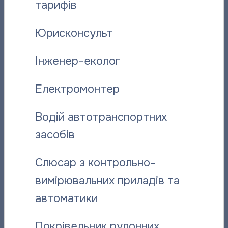
тарифів
добова
4,50
1,20
2
температура,
Юрисконсульт
°С
Інженер-еколог
Дата
26.12.2024
27.12.2024
28.
Електромонтер
Середня
Водій автотранспортних
добова
0,80
-1,50
-
температура,
засобів
°С
Слюсар з контрольно-
вимірювальних приладів та
Дата
31.12.2024
автоматики
Середня
добова
Покрівельник рулонних