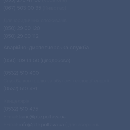
(095) 278 47 06
(Vodafone)
(067) 503 00 35
(Київстар)
Для юридичних споживачів
(050) 29 00 120
(050) 29 00 112
Аварійно-диспетчерська служба
(050) 109 14 50 (цілодобово)
(0532) 510 400
Служба контролю за збутом теплової енергії
(0532) 510 481
Канцелярія
(0532) 510 475
E-mail:
kanc@pte.poltava.ua
E-mail:
info@pte.poltava.ua
( для звернень