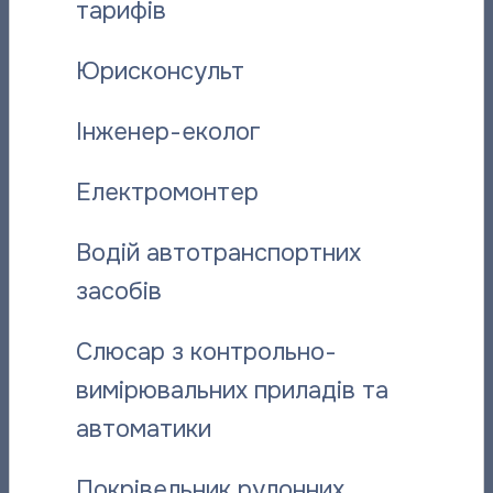
тарифів
добова
-1,1
1,4
температура,
Юрисконсульт
°С
Інженер-еколог
Дата
26.12.2025
27.12.2025
28.1
Електромонтер
Середня
Водій автотранспортних
добова
-3,6
-0,3
температура,
засобів
°С
Слюсар з контрольно-
вимірювальних приладів та
Дата
31.12.2025
автоматики
Середня
добова
Покрівельник рулонних