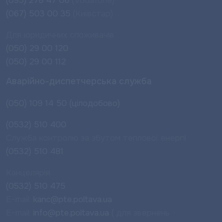
(095) 278 47 06
(Vodafone)
(067) 503 00 35
(Київстар)
Для юридичних споживачів
(050) 29 00 120
(050) 29 00 112
Аварійно-диспетчерська служба
(050) 109 14 50 (цілодобово)
(0532) 510 400
Служба контролю за збутом теплової енергії
(0532) 510 481
Канцелярія
(0532) 510 475
E-mail:
kanc@pte.poltava.ua
E-mail:
info@pte.poltava.ua
( для звернень