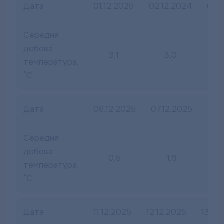
Дата
01.12.2025
02.12.2024
03.1
Середня
добова
3,1
3,0
температура,
°С
Дата
06.12.2025
07.12.2025
08.
Середня
добова
0,5
1,9
температура,
°С
Дата
11.12.2025
12.12.2025
13.12