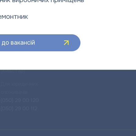
ник виробничих приміщень
центр
енергії
(0532) 510 445-
(0532) 510 481
емонтник
автовідповідач
Канцелярія
(095) 288 50 81
(0532) 510 475
(Vodafone)
до вакансій
E-mail:
kanc@pte.poltava.ua
(095) 278 47 06
E-mail:
info@pte.poltava.ua
( для
(Vodafone)
звернень споживачів)
(067) 503 00 35
(Київстар)
Для юридичних
споживачів
(050) 29 00 120
(050) 29 00 112