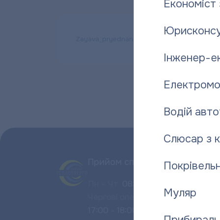
Економіст 
Юрисконсу
Zayava_pryednannya_TE_
Завантажити
Інженер-е
Електромо
Водій авто
Слюсар з 
Прийом споживачів:
Покрівельн
Пн – Чт:
08:00 – 18:00
Муляр
Чергові оператори:
12:00 – 14:00;
17:00 - 18:00