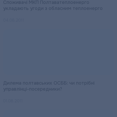
Споживачі МКП Полтаватеплоенерго
укладають угоди з обласним теплоенерго
04.08.2011
Дилема полтавських ОСББ: чи потрібні
управлінці-посередники?
01.08.2011