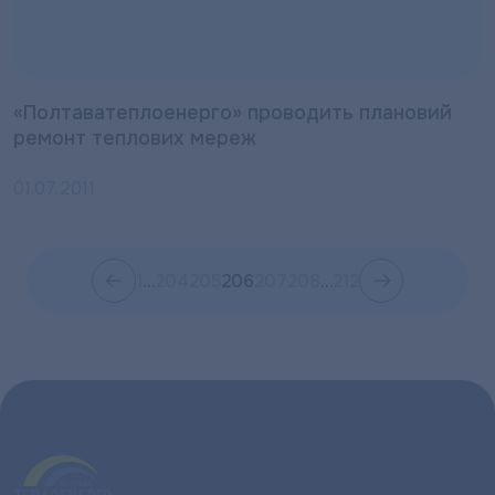
«Полтаватеплоенерго» проводить плановий
ремонт теплових мереж
01.07.2011
1
…
204
205
206
207
208
…
212