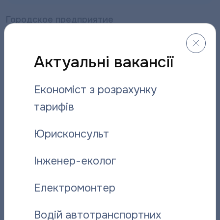
Городское предприятие
«Полтаватеплоенерго» осталось без
имущества и с долгами
Актуальні вакансії
14.07.2011
Економіст з розрахунку
тарифів
Юрисконсульт
Інженер-еколог
Міське «Полтаватеплоенерго» залишиться без
Електромонтер
майна, але з боргами
Водій автотранспортних
14.07.2011