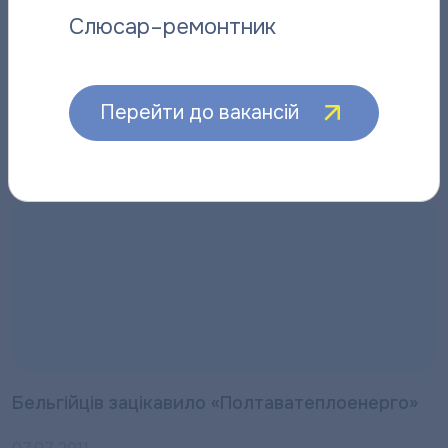
Слюсар–ремонтник
Бельгійські підприємці відвідали
Перейти до вакансій
«Полтаватеплоенерго»
07.07.2011
Бельгійців зацікавило «Полтаватеплоенерго»