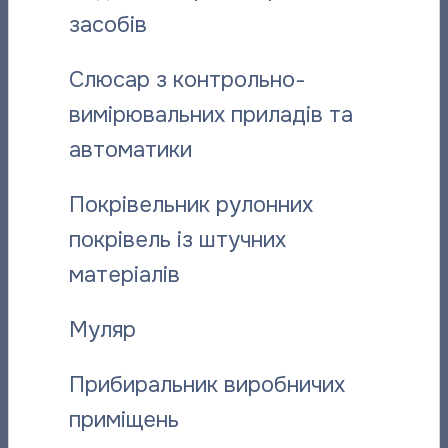
засобів
Слюсар з контрольно-
вимірювальних приладів та
автоматики
Покрівельник рулонних
Як святкують ДЕНЬ РИБАЛКИ на обласному
покрівель із штучних
підприємстві «ПОЛТАВАТЕПЛОЕНЕРГО»
матеріалів
13.07.2011
Муляр
Прибиральник виробничих
приміщень