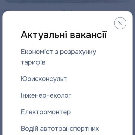
“Полтаватеплоенерго”інформує про плановий
ремонт котелень
Актуальні вакансії
29.05.2026
Економіст з розрахунку
тарифів
Юрисконсульт
Інженер-еколог
Після ремонту котелень, гаряче
Електромонтер
водопостачання відновлено
26.05.2026
Водій автотранспортних