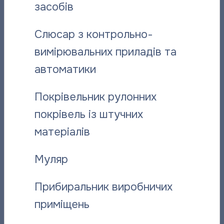
засобів
Слюсар з контрольно-
вимірювальних приладів та
автоматики
Покрівельник рулонних
Інформуємо про хід ремонтних робіт на
покрівель із штучних
магістральному трубопроводі на Браїлках
матеріалів
22.05.2026
Муляр
Прибиральник виробничих
приміщень