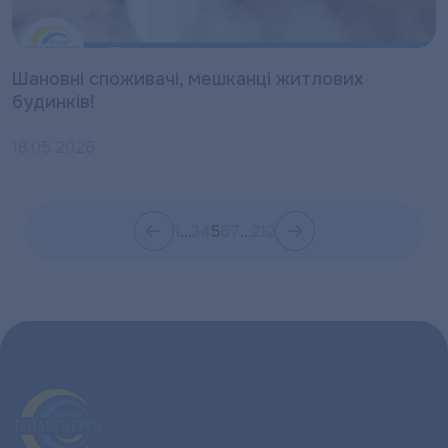
Шановні споживачі, мешканці житлових
будинків!
18.05.2026
1
…
3
4
5
6
7
…
212