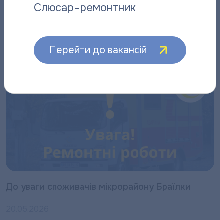
Слюсар–ремонтник
“Полтаватеплоенерго”інформує про плановий
ремонт котелень
Перейти до вакансій
22.05.2026
До уваги споживачів мікрорайону Браїлки
20.05.2026