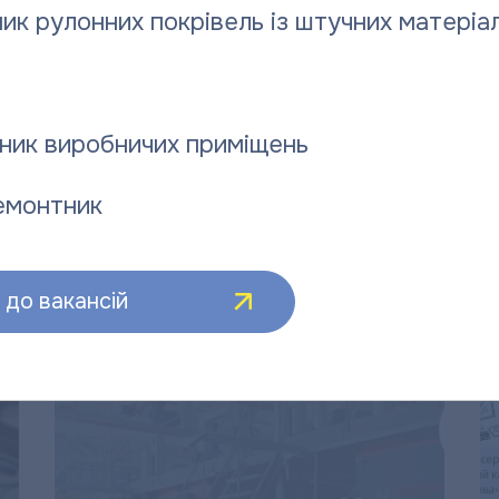
ик рулонних покрівель із штучних матеріал
ник виробничих приміщень
емонтник
:
до вакансій