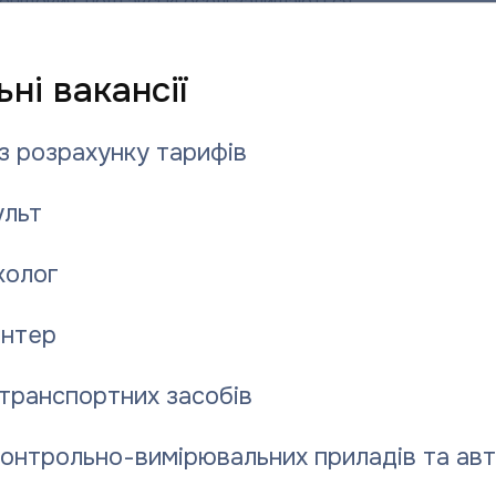
онідович, полтавські оселі залишаються
28.07.2
ні вакансії
працю!
з розрахунку тарифів
льт
колог
нтер
транспортних засобів
контрольно-вимірювальних приладів та ав