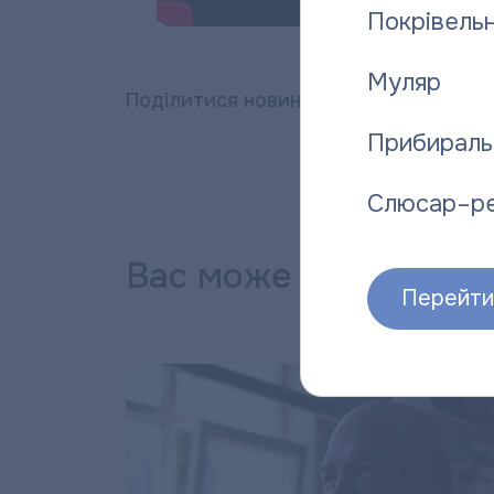
Покрівельн
Муляр
Поділитися новиною:
Прибираль
Слюсар–р
Вас може зацікавити
Перейти 