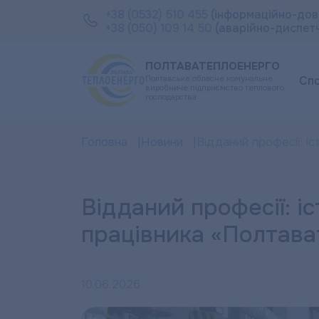
+38 (0532) 510 455
(інформаційно-дов
+38 (050) 109 14 50
(аварійно-диспет
ПОЛТАВАТЕПЛОЕНЕРГО
Полтавське обласне комунальне
Сп
виробниче підприємство теплового
господарства
Головна
Новини
Відданий професії: і
Відданий професії: іс
працівника «Полтав
10.06.2026