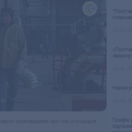
“Полта
планов
06.08.2
«Полта
зверну
05.08.2
Нараху
04.08.2
Графік
нерго» розповідаємо про тих, хто щодня
підпри