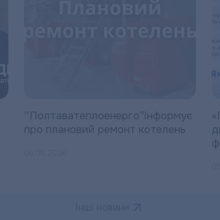
“Полтаватеплоенерго”інформує
«
про плановий ремонт котелень
д
ф
06.08.2026
0
Інші новини