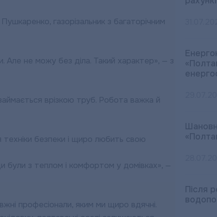
рахункі
Пушкаренко, газорізальник з багаторічним
31.07.20
Енерго
ти. Але не можу без діла. Такий характер», — з
«Полта
енерго
29.07.2
 займається врізкою труб. Робота важка й
Шановн
«Полта
 техніки безпеки і щиро любить свою
28.07.2
ди були з теплом і комфортом у домівках», —
Після 
водопо
ні професіонали, яким ми щиро вдячні.