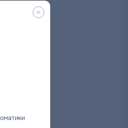
026
томатики