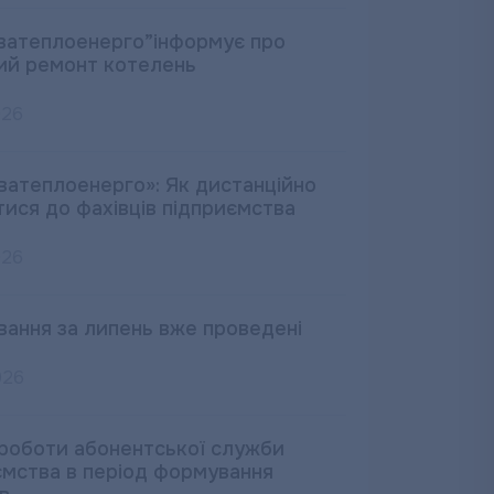
ватеплоенерго”інформує про
ий ремонт котелень
026
ватеплоенерго»: Як дистанційно
тися до фахівців підприємства
026
вання за липень вже проведені
026
 роботи абонентської служби
ємства в період формування