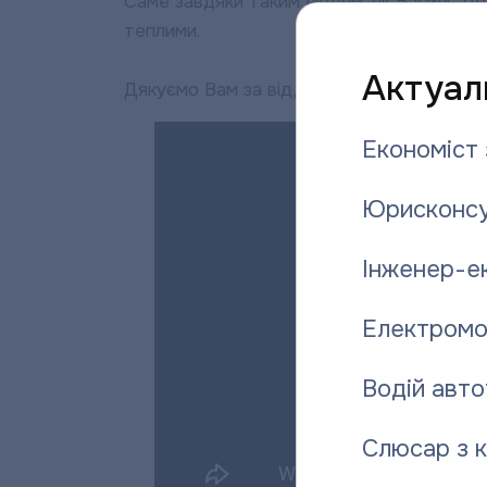
Саме завдяки таким людям, як Василь Ле
теплими.
Актуаль
Дякуємо Вам за відданість і багаторічну 
Економіст 
Юрисконсу
Інженер-е
Електромо
Водій авто
Слюсар з 