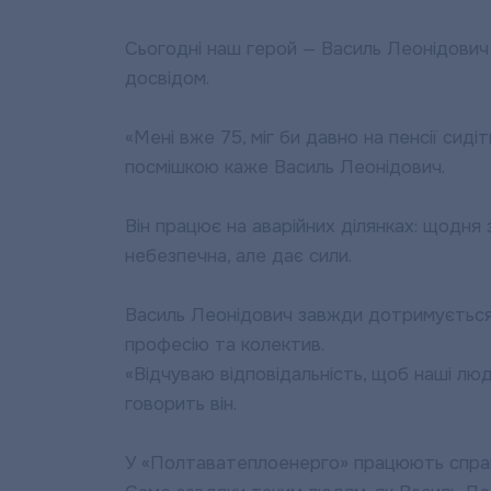
Сьогодні наш герой — Василь Леонідович 
досвідом.
«Мені вже 75, міг би давно на пенсії сиді
посмішкою каже Василь Леонідович.
Він працює на аварійних ділянках: щодня
небезпечна, але дає сили.
Василь Леонідович завжди дотримується
професію та колектив.
«Відчуваю відповідальність, щоб наші лю
говорить він.
У «Полтаватеплоенерго» працюють справж