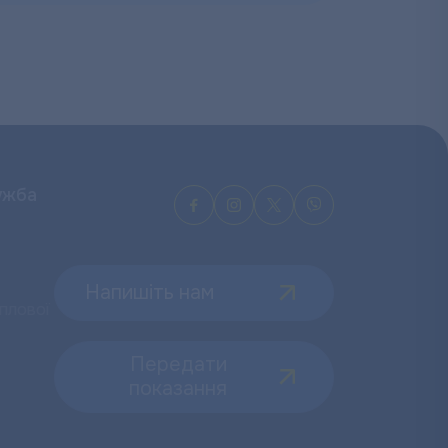
ужба
Напишіть нам
плової
Передати
показання