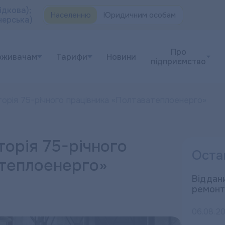
ідкова);
Населенню
Юридичним особам
черська)
Про
оживачам
Тарифи
Новини
підприємство
сторія 75-річного працівника «Полтаватеплоенерго»
торія 75-річного
Оста
атеплоенерго»
Віддани
ремонт
06.08.2