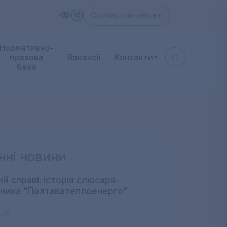
Особистий кабінет
Нормативно-
правова
Вакансії
Контакти
база
нні новини
й справі: історія слюсаря-
ника “Полтаватеплоенерго”
026