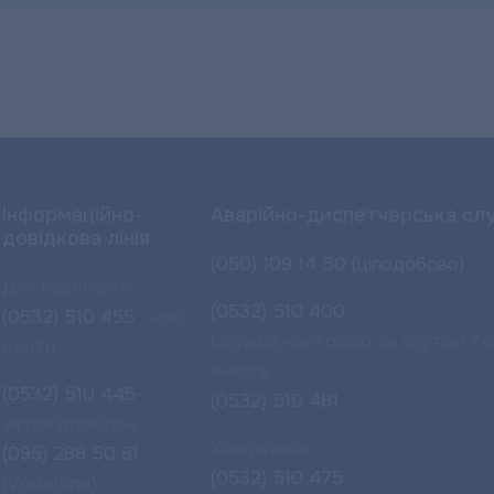
Інформаційно-
Аварійно-диспетчерська сл
довідкова лінія
(050) 109 14 50 (цілодобово)
Для населення:
(0532) 510 400
(0532) 510 455
- кол-
Служба контролю за збутом те
центр
енергії
(0532) 510 445-
(0532) 510 481
автовідповідач
Канцелярія
(095) 288 50 81
(0532) 510 475
(Vodafone)