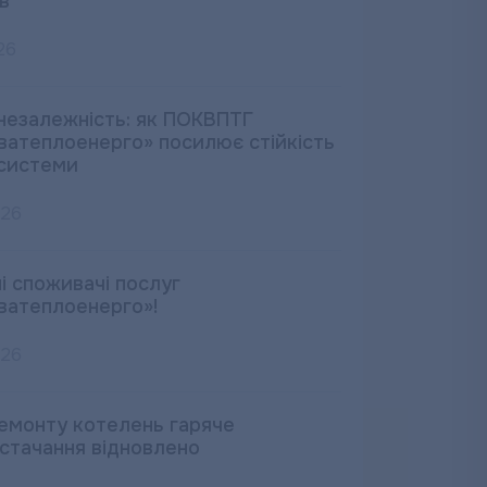
в
26
незалежність: як ПОКВПТГ
ватеплоенерго» посилює стійкість
системи
026
і споживачі послуг
ватеплоенерго»!
026
ремонту котелень гаряче
стачання відновлено