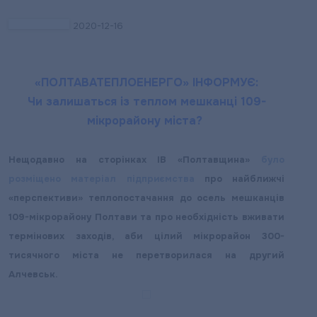
2020-12-16
«ПОЛТАВАТЕПЛОЕНЕРГО» ІНФОРМУЄ:
Чи залишаться із теплом мешканці 109-
мікрорайону міста?
Нещодавно на сторінках ІВ «Полтавщина»
було
розміщено матеріал підприємства
про найближчі
«перспективи» теплопостачання до осель мешканців
109-мікрорайону Полтави та про необхідність вживати
термінових заходів, аби цілий мікрорайон 300-
тисячного міста не перетворилася на другий
Алчевськ.