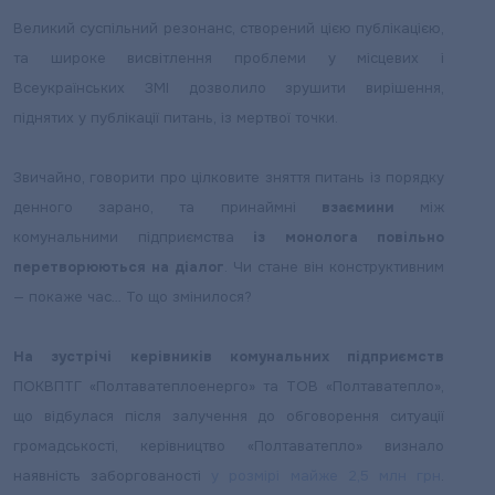
Великий суспільний резонанс, створений цією публікацією,
та широке висвітлення проблеми у місцевих і
Всеукраїнських ЗМІ дозволило зрушити вирішення,
піднятих у публікації питань, із мертвої точки.
Звичайно, говорити про цілковите зняття питань із порядку
денного зарано, та принаймні
взаємини
між
комунальними підприємства
із монолога повільно
перетворюються на діалог
. Чи стане він конструктивним
— покаже час… То що змінилося?
На зустрічі керівників комунальних підприємств
ПОКВПТГ «Полтаватеплоенерго» та ТОВ «Полтаватепло»,
що відбулася після залучення до обговорення ситуації
громадськості, керівництво «Полтаватепло» визнало
наявність заборгованості
у розмірі майже 2,5 млн грн
.