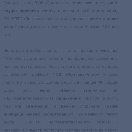
Також очільник ТОВ «Полтаватепло» висловив намір
до 21
грудня провести оплату
теплової енергії, отриманої від
ПОКВПТГ «Полтаватеплоенерго» упродовж
жовтня цього
року
. Розмір цього платежу має скласти близько 360 тис.
грн.
Щодо решти заборгованості — то, на прохання очільника
ТОВ «Полтаватепло», сторони попередньою домовилися
про реструктуризацію боргу із його оплатою за наперед
узгодженим графіком.
ТОВ «Полтаватепло»
, у свою
чергу, на основі цієї домовленості
не пізніше 15 грудня
цього року
мало
офіційно звернутися до
«Полтаватеплоенерго»
із гарантійним листом
, в якому
мав був зазначений узгоджений сторонами
графік
ліквідації наявної заборгованості
. За наявності такого
листа, ПОКВПТГ «Полтаватеплоенерго» готове у
необхідній кількості постачати теплову енергію до мережі