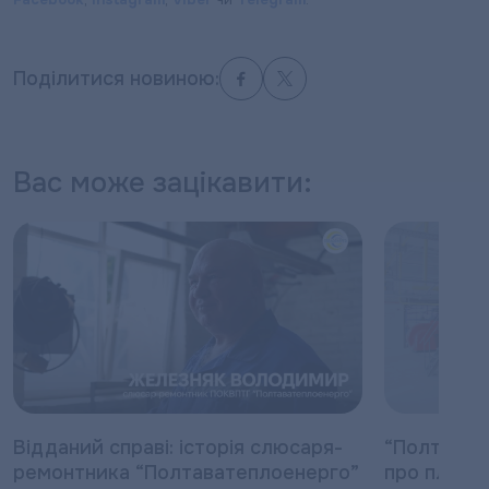
Поділитися новиною:
Вас може зацікавити:
Відданий справі: історія слюсаря-
“Полтават
ремонтника “Полтаватеплоенерго”
про плано