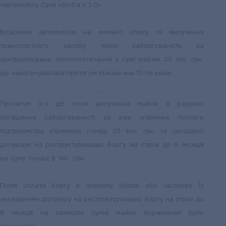
•
автомобіль Opel «Sintra V 3.0».
Власники автомобіля, на момент опису та вилучення
транспортного засобу, мали заборгованість за
централізоване теплопостачання у сумі майже 20 тис. грн,
що накопичувалася протягом більше ніж 10-ти років.
Протягом 3-х діб після вилучення майна, в рахунок
погашення заборгованості за вже отримані послуги
підприємства отримано понад 25 тис. грн та складено
договори на реструктуризацію боргу на строк до 6 місяців
на суму понад 8 тис. грн.
Після сплати боргу в повному обсязі або частково (з
укладанням договору на реструктуризацію боргу на строк до
6 місяців на залишок суми) майно боржникам було