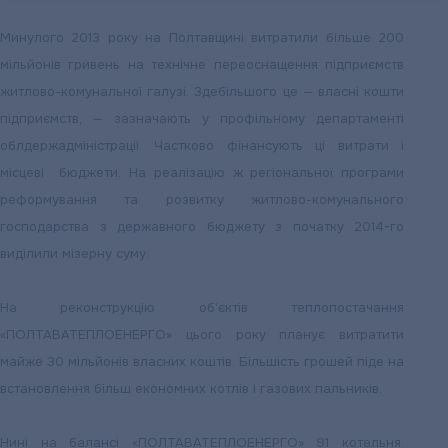
Минулого 2013 року на Полтавщині витратили більше 200
мільйонів гривень на технічне переоснащення підприємств
житлово-комунальної галузі. Здебільшого це — власні кошти
підприємств, — зазначають у профільному департаменті
облдержадміністрації. Частково фінансують ці витрати і
місцеві бюджети. На реалізацію ж регіональної програми
реформування та розвитку житлово-комунального
господарства з державного бюджету з початку 2014-го
виділили мізерну суму.
На реконструкцію об’єктів теплопостачання
«ПОЛТАВАТЕПЛОЕНЕРГО» цього року планує витратити
майже 30 мільйонів власних коштів. Більшість грошей піде на
встановлення більш економних котлів і газових пальників.
Нині на балансі «ПОЛТАВАТЕПЛОЕНЕРГО» 91 котельня.