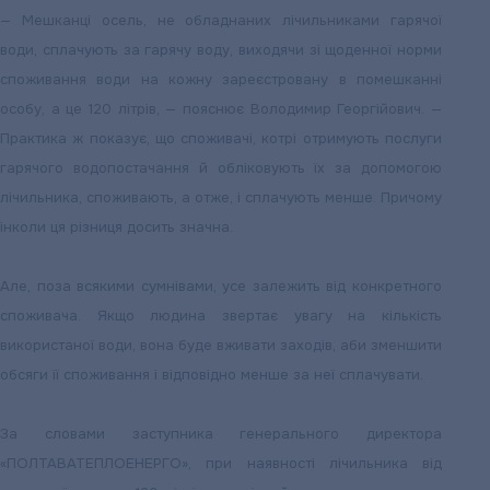
— Мешканці осель, не обладнаних лічильниками гарячої
води, сплачують за гарячу воду, виходячи зі щоденної норми
споживання води на кожну зареєстровану в помешканні
особу, а це 120 літрів, — пояснює Володимир Георгійович. —
Практика ж показує, що споживачі, котрі отримують послуги
гарячого водопостачання й обліковують їх за допомогою
лічильника, споживають, а отже, і сплачують менше. Причому
інколи ця різниця досить значна.
Але, поза всякими сумнівами, усе залежить від конкретного
споживача. Якщо людина звертає увагу на кількість
використаної води, вона буде вживати заходів, аби зменшити
обсяги її споживання і відповідно менше за неї сплачувати.
За словами заступника генерального директора
«ПОЛТАВАТЕПЛОЕНЕРГО», при наявності лічильника від