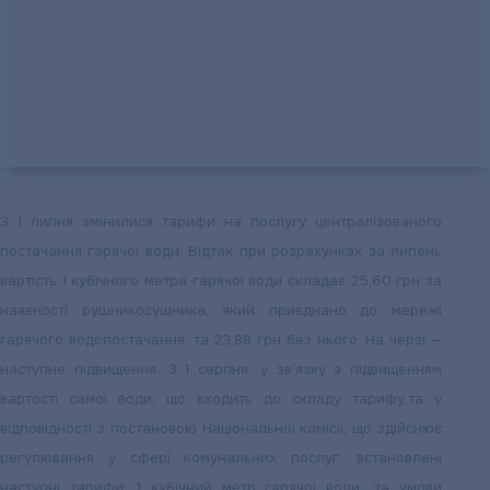
З 1 липня змінилися тарифи на послугу централізованого
постачання гарячої води. Відтак при розрахунках за липень
вартість 1 кубічного метра гарячої води складає 25,60 грн за
наявності рушникосушника, який приєднано до мережі
гарячого водопостачання, та 23,88 грн без нього. На черзі —
наступне підвищення. З 1 серпня, у зв’язку з підвищенням
вартості самої води, що входить до складу тарифу,та у
відповідності з постановою Національної комісії, що здійснює
регулювання у сфері комунальних послуг, встановлені
наступні тарифи: 1 кубічний метр гарячої води, за умови