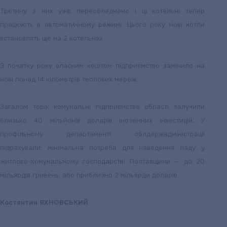
Третину з них уже переобладнано і ці котельні тепер
працюють в автоматичному режимі. Цього року нові котли
встановлять ще на 2 котельнях.
З початку року власним коштом підприємство замінило на
нові понад 14 кілометрів теплових мереж.
Загалом торік комунальні підприємства області залучили
близько 40 мільйонів доларів іноземних інвестицій. У
профільному департаменті облдержадміністрації
підрахували: мінімальна потреба для наведення ладу у
житлово-комунальному господарстві Полтавщини — до 20
мільярдів гривень, або приблизно 2 мільярди доларів.
Костянтин ЯХНОВСЬКИЙ