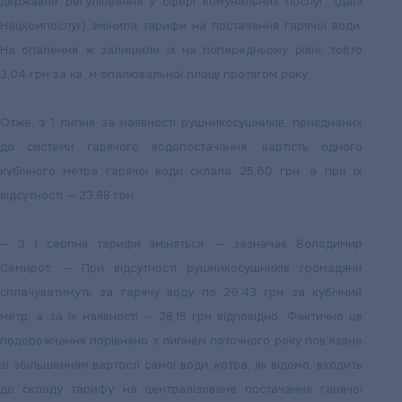
державне регулювання у сфері комунальних послуг, (далі
Нацкомпослуг) змінила тарифи на постачання гарячої води.
На опалення ж залишили їх на попередньому рівні, тобто
3,04 грн за кв. м опалювальної площі протягом року.
Отже, з 1 липня за наявності рушникосушників, приєднаних
до системи гарячого водопостачання, вартість одного
кубічного метра гарячої води склала 25,60 грн, а при їх
відсутності — 23,88 грн.
— З 1 серпня тарифи зміняться, — зазначає Володимир
Семирот. — При відсутності рушникосушників громадяни
сплачуватимуть за гарячу воду по 26,43 грн за кубічний
метр, а за їх наявності — 28,15 грн відповідно. Фактично це
подорожчання порівняно з липнем поточного року пов’язане
зі збільшенням вартості самої води, котра, як відомо, входить
до складу тарифу на централізоване постачання гарячої