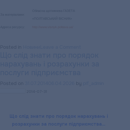
Обласна щотижнева ГАЗЕТА
За матеріалами:
«ПОЛТАВСЬКИЙ ВІСНИК»
Адреса ресурсу:
http://www.visnyk.poltava.ua/
on
Posted in
Новини
Leave a Comment
Що слід знати про порядок
Ще
нарахувань і розрахунки за
раз
про
послуги підприємства
нові
Posted on
31.07.2014
06.04.2026
by
plf_admin
тарифи
2014-07-31
на
тепло
та
Що слід знати про порядок нарахувань і
постачання
розрахунки за послуги підприємства…
гарячої