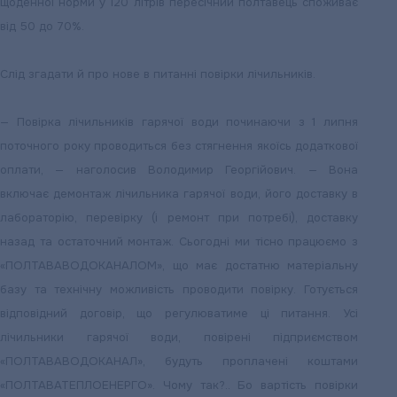
щоденної норми у 120 літрів пересічний полтавець споживає
від 50 до 70%.
Слід згадати й про нове в питанні повірки лічильників.
— Повірка лічильників гарячої води починаючи з 1 липня
поточного року проводиться без стягнення якоїсь додаткової
оплати, — наголосив Володимир Георгійович. — Вона
включає демонтаж лічильника гарячої води, його доставку в
лабораторію, перевірку (і ремонт при потребі), доставку
назад та остаточний монтаж. Сьогодні ми тісно працюємо з
«ПОЛТАВАВОДОКАНАЛОМ», що має достатню матеріальну
базу та технічну можливість проводити повірку. Готується
відповідний договір, що регулюватиме ці питання. Усі
лічильники гарячої води, повірені підприємством
«ПОЛТАВАВОДОКАНАЛ», будуть проплачені коштами
«ПОЛТАВАТЕПЛОЕНЕРГО». Чому так?.. Бо вартість повірки