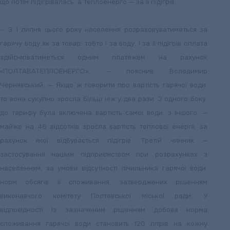
що потім підігрівалась, а теплоенерго — за її підігрів.
— З 1 липня цього року населення розраховуватиметься за
гарячу воду як за товар: тобто і за воду, і за її підігрів оплата
здійснюватиметься одним платежем на рахунок
«ПОЛТАВАТЕПЛОЕНЕРГО», — пояснив Володимир
Чернявський. — Якщо ж говорити про вартість гарячої води,
то вона сукупно зросла більш ніж у два рази. З одного боку,
до тарифу була включена вартість самої води, з іншого, —
майже на 46 відсотків зросла вартість теплової енергії, за
рахунок якої відбувається підігрів. Третій чинник —
застосування нашим підприємством при розрахунках з
населенням, за умови відсутності лічильника гарячої води,
норм обсягів її споживання, затверджених рішенням
виконавчого комітету Полтавської міської ради. У
відповідності із зазначеним рішенням добова норма
споживання гарячої води становить 120 літрів на кожну