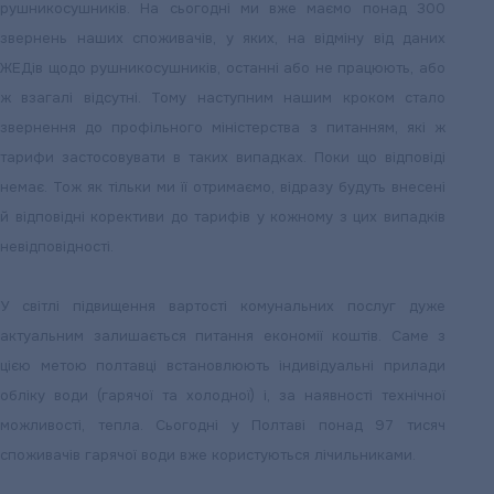
рушникосушників. На сьогодні ми вже маємо понад 300
звернень наших споживачів, у яких, на відміну від даних
ЖЕДів щодо рушникосушників, останні або не працюють, або
ж взагалі відсутні. Тому наступним нашим кроком стало
звернення до профільного міністерства з питанням, які ж
тарифи застосовувати в таких випадках. Поки що відповіді
немає. Тож як тільки ми її отримаємо, відразу будуть внесені
й відповідні корективи до тарифів у кожному з цих випадків
невідповідності.
У світлі підвищення вартості комунальних послуг дуже
актуальним залишається питання економії коштів. Саме з
цією метою полтавці встановлюють індивідуальні прилади
обліку води (гарячої та холодної) і, за наявності технічної
можливості, тепла. Сьогодні у Полтаві понад 97 тисяч
споживачів гарячої води вже користуються лічильниками.