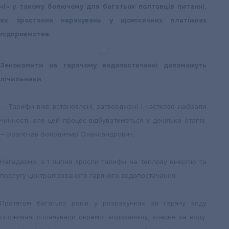
«і» у такому болючому для багатьох полтавців питанні,
як зростання нарахувань у щомісячних платіжках
підприємства.
Зекономити на гарячому водопостачанні допоможуть
лічильники
— Тарифи вже встановлені, затверджені і частково набрали
чинності, але цей процес відбуватиметься у декілька етапів,
— розпочав Володимир Олександрович.
Нагадаємо, з 1 липня зросли тарифи на теплову енергію та
послугу централізованого гарячого водопостачання.
Протягом багатьох років у розрахунках за гарячу воду
споживачі сплачували окремо: водоканалу, власне за воду,