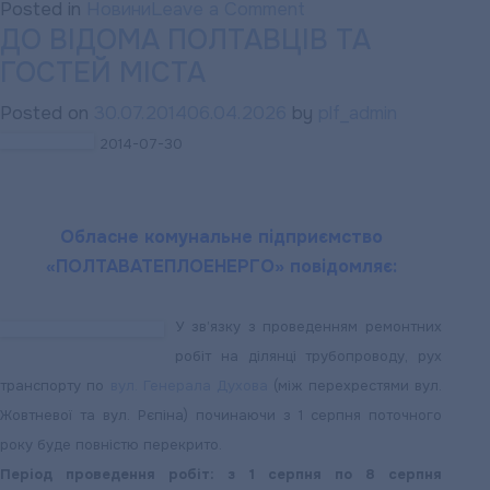
on
Posted in
Новини
Leave a Comment
ДО ВІДОМА ПОЛТАВЦІВ ТА
ТАРИФ:
ГОСТЕЙ МІСТА
До
уваги
Posted on
30.07.2014
06.04.2026
by
plf_admin
споживачів
2014-07-30
послуг
підприємства
(крім
Обласне комунальне підприємство
населення)
«ПОЛТАВАТЕПЛОЕНЕРГО» повідомляє:
У зв’язку з проведенням ремонтних
робіт на ділянці трубопроводу, рух
транспорту по
вул. Генерала Духова
(між перехрестями вул.
Жовтневої та вул. Рєпіна) починаючи з 1 серпня поточного
року буде повністю перекрито.
Період проведення робіт: з 1 серпня по 8 серпня