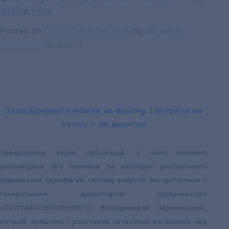
«комуналки»
виняток
за
Posted on
17.07.2014
06.04.2026
by
plf_admin
понад
2014-07-17
10
років
гроші
знайшлися
тільки
Заощаджувати можна на всьому. І витрати на
після
тепло — не виняток
вилучення
автомобіля
Завершуючи серію публікацій, у яких видання
розповідало про причини та наслідки цьогорічного
підвищення тарифів на теплову енергію, ми зустрілися з
генеральним директором підприємства
«ПОЛТАВАТЕПЛОЕНЕРГО» Володимиром Чернявським,
котрий, зрештою, і розставив остаточно всі крапки над