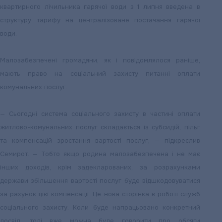
квартирного лічильника гарячої води з 1 липня введена в
структуру тарифу на централізоване постачання гарячої
води.
Малозабезпечені громадяни, як і повідомлялося раніше,
мають право на соціальний захисту питанні оплати
комунальних послуг.
— Сьогодні система соціального захисту в частині оплати
житлово-комунальних послуг складається із субсидій, пільг
та компенсацій зростання вартості послуг, — підкреслив
Семирот. — Тобто якщо родина малозабезпечена і не має
інших доходів, крім задекларованих, за розрахунками
держави збільшення вартості послуг буде відшкодовуватися
за рахунок цієї компенсації. Це нова сторінка в роботі служб
соціального захисту. Коли буде напрацьовано конкретний
досвід, тоді вже можна буде говорити про обсяги