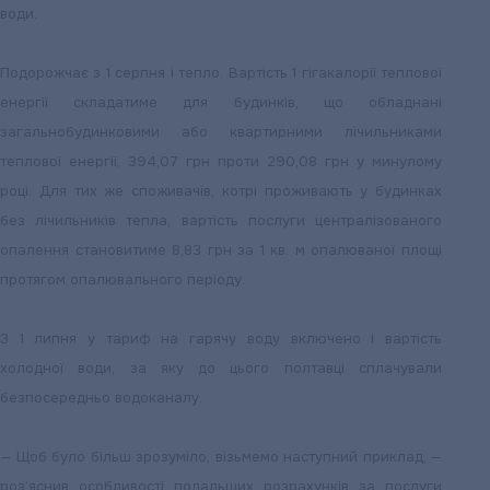
води.
Подорожчає з 1 серпня і тепло. Вартість 1 гігакалорії теплової
енергії складатиме для будинків, що обладнані
загальнобудинковими або квартирними лічильниками
теплової енергії, 394,07 грн проти 290,08 грн у минулому
році. Для тих же споживачів, котрі проживають у будинках
без лічильників тепла, вартість послуги централізованого
опалення становитиме 8,83 грн за 1 кв. м опалюваної площі
протягом опалювального періоду.
З 1 липня у тариф на гарячу воду включено і вартість
холодної води, за яку до цього полтавці сплачували
безпосередньо водоканалу.
— Щоб було більш зрозуміло, візьмемо наступний приклад, —
роз’яснив особливості подальших розрахунків за послуги