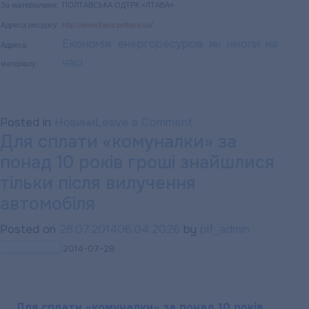
За матеріалами:
ПОЛТАВСЬКА ОДТРК «ЛТАВА»
Адреса ресурсу:
http://www.ltava.poltava.ua/
Економія енергоресурсів як ніколи на
Адреса
часі
матеріалу:
on
Posted in
Новини
Leave a Comment
Для сплати «комуналки» за
Економія
понад 10 років гроші знайшлися
енергоресурсів
як
тільки після вилучення
ніколи
автомобіля
на
Posted on
28.07.2014
06.04.2026
by
plf_admin
часі
2014-07-28
Для сплати «комуналки» за понад 10 років