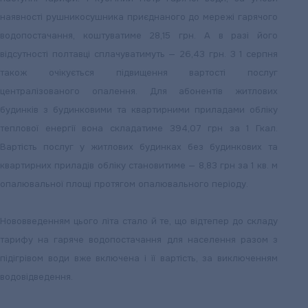
наявності рушникосушника приєднаного до мережі гарячого
водопостачання, коштуватиме 28,15 грн. А в разі його
відсутності полтавці сплачуватимуть — 26,43 грн. З 1 серпня
також очікується підвищення вартості послуг
централізованого опалення. Для абонентів житлових
будинків з будинковими та квартирними приладами обліку
теплової енергії вона складатиме 394,07 грн за 1 Гкал.
Вартість послуг у житлових будинках без будинкових та
квартирних приладів обліку становитиме — 8,83 грн за 1 кв. м
опалювальної площі протягом опалювального періоду.
Нововведенням цього літа стало й те, що відтепер до складу
тарифу на гаряче водопостачання для населення разом з
підігрівом води вже включена і її вартість, за виключенням
водовідведення.