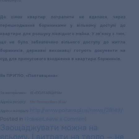
повернуто.
До сімох квартир потрапити не вдалося, через
перешкоджання боржниками у вільному доступі до
квартири для розшуку ліквідного майна. У зв’язку з тим,
що не було забезпечено вільного доступу до житла
боржників, державні виконавці готують документи на
суд для примусового входження в квартири боржників.
Ян ПРУГЛО, «Полтавщина»
За матеріалами:
ІВ «ПОЛТАВЩИНА»
Адреса ресурсу:
http://www.poltava.pl.ua/
http://www.poltava.pl.ua/news/29149/
Адреса матеріалу:
on
Posted in
Новини
Leave a Comment
Заощаджувати можна на
Для
всьому. І витрати на тепло — не
сплати