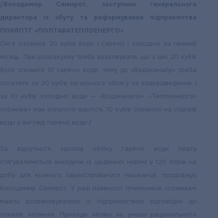
/Володимир Семирот, заступник генерального
директора із збуту та реформування підприємства
ПОКВПТГ «ПОЛТАВАТЕПЛОЕНЕРГО»
Сім’я спожила 20 кубів води і гарячої і холодної за певний
місяць. При розрахунку треба враховувати, що з цих 20 кубів
було спожито 10 гарячої води, тому до «Водоканалу» треба
сплатити за 20 кубів загального обсягу за водовідведення, і
за 10 кубів холодної води — «Водоканалу». «Теплоенерго»
споживач має сплатити вартість 10 кубів спожитої на підігрів
води у вигляді гарячої води./
За відсутності засобів обліку гарячої води плата
стягуватиметься виходячи із щоденної норми у 120 літрів на
добу для кожного зареєстрованого мешканця, продовжує
Володимир Семирот. У разі наявності лічильників споживачі
мають розраховуватися із підприємством відповідно до
показів останніх. Прилади обліку за умови раціонального