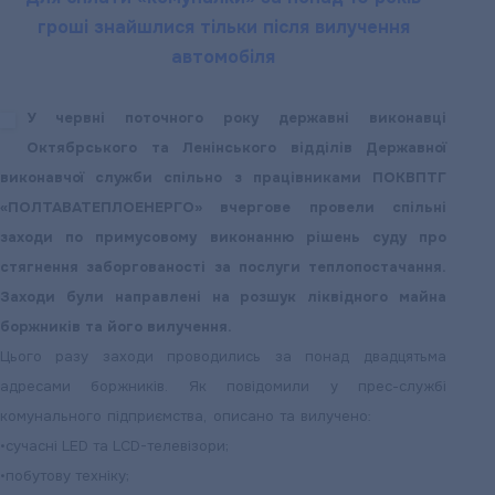
гроші знайшлися тільки після вилучення
автомобіля
У червні поточного року державні виконавці
Октябрського та Ленінського відділів Державної
виконавчої служби спільно з працівниками ПОКВПТГ
«ПОЛТАВАТЕПЛОЕНЕРГО» вчергове провели спільні
заходи по примусовому виконанню рішень суду про
стягнення заборгованості за послуги теплопостачання.
Заходи були направлені на розшук ліквідного майна
боржників та його вилучення.
Цього разу заходи проводились за понад двадцятьма
адресами боржників. Як повідомили у прес-службі
комунального підприємства, описано та вилучено:
•
сучасні LED та LCD-телевізори;
•
побутову техніку;