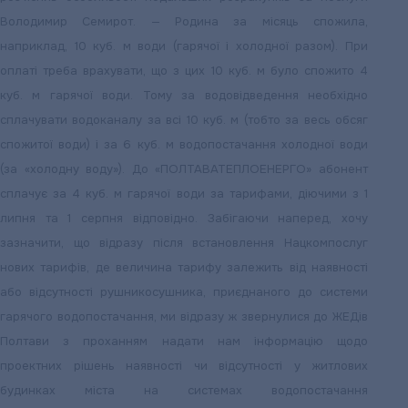
Володимир Семирот. — Родина за місяць спожила,
наприклад, 10 куб. м води (гарячої і холодної разом). При
оплаті треба врахувати, що з цих 10 куб. м було спожито 4
куб. м гарячої води. Тому за водовідведення необхідно
сплачувати водоканалу за всі 10 куб. м (тобто за весь обсяг
спожитої води) і за 6 куб. м водопостачання холодної води
(за «холодну воду»). До «ПОЛТАВАТЕПЛОЕНЕРГО» абонент
сплачує за 4 куб. м гарячої води за тарифами, діючими з 1
липня та 1 серпня відповідно. Забігаючи наперед, хочу
зазначити, що відразу після встановлення Нацкомпослуг
нових тарифів, де величина тарифу залежить від наявності
або відсутності рушникосушника, приєднаного до системи
гарячого водопостачання, ми відразу ж звернулися до ЖЕДів
Полтави з проханням надати нам інформацію щодо
проектних рішень наявності чи відсутності у житлових
будинках міста на системах водопостачання