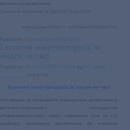
поточного року включно.
Приносимо вибачення за тимчасові незручності.
Адміністрація ПОКВПТГ «ПОЛТАВАТЕПЛОЕНЕРГО»
on
Posted in
Новини
Leave a Comment
Економія енергоресурсів як
ДО
ніколи на часі
ВІДОМА
ПОЛТАВЦІВ
Posted on
29.07.2014
06.04.2026
by
plf_admin
ТА
2014-07-29
ГОСТЕЙ
МІСТА
Економія енергоресурсів як ніколи на часі
Полтавщині, за попередніми підрахунками департаменту
житлово-комунального господарства
облдержадміністрації, через підвищення ціни на газ
необхідно зекономити щонайменше 28 мільйонів