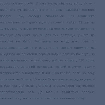
зареєстровану особу. У загальному підсумку всі ці зміни і
дали таке суттєве для кожного полтавця підвищення вартості
послуги. Тому сьогодні споживачам без лічильника
нарахування за гарячу воду становлять майже 93 грн на
кожну людину протягом місяця. На моє глибоке переконання,
найраціональнішим кроком для тих полтавців, у кого до
сьогодні не було лічильників на воду, має стати їх
встановлення, до того ж це стане гарним стимулом до
ощадного використання гарячої води. Практика показує, що
попри нормативно встановлену добову норму у 120 літрів,
середньостатистичний полтавець, котрий отримує послугу
підприємства з наявністю лічильника гарячої води, за добу
споживає не більше 40 літрів. Таким чином період окупності
лічильника становить 2-3 місяці, в залежності від кількості
зареєстрованих осіб. До того ж з’являється реальна
можливість суттєво скоротити витрати на оплату послуг.