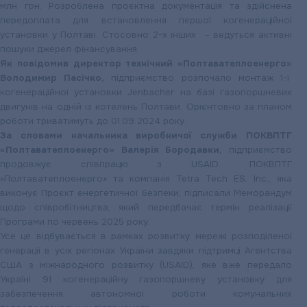
млн грн. Розроблена проєктна документація та здійснена
передоплата для встановлення першої когенераційної
установки у Полтаві. Стосовно 2-х інших – ведуться активні
пошуки джерел фінансування.
Як повідомив директор технічний «Полтаватеплоенерго»
Володимир Пасічко,
підприємство розпочало монтаж 1-ї
когенераційної установки Jenbacher на базі газопоршневих
двигунів на одній із котелень Полтави. Орієнтовно за планом
роботи триватимуть до 01.09.2024 року.
За словами начальника виробничої служби ПОКВПТГ
«Полтаватеплоенерго» Валерія Бородавки,
підприємство
продовжує співпрацю з USAID. ПОКВПТГ
«Полтаватеплоенерго» та компанія Tetra Tech ES. Inc., яка
виконує Проєкт енергетичної безпеки, підписали Меморандум
щодо співробітництва, який передбачає термін реалізації
Програми по червень 2025 року.
Усе це відбувається в рамках розвитку мережі розподіленої
генерації в усіх регіонах України завдяки підтримці Агентства
США з міжнародного розвитку (USAID), яке вже передало
Україні 91 когенераційну газопоршневу установку для
забезпечення автономної роботи комунальних