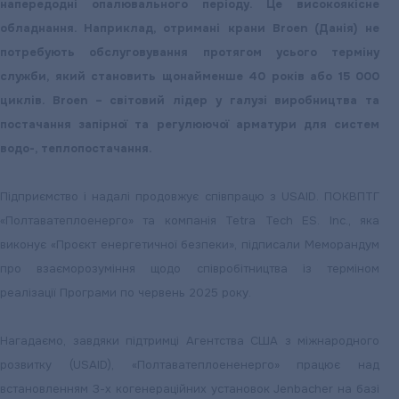
напередодні опалювального періоду. Це високоякісне
обладнання. Наприклад, отримані крани Broen (Данія) не
потребують обслуговування протягом усього терміну
служби, який становить щонайменше 40 років або 15 000
циклів. Broen – світовий лідер у галузі виробництва та
постачання запірної та регулюючої арматури для систем
водо-, теплопостачання.
Підприємство і надалі продовжує співпрацю з USAID. ПОКВПТГ
«Полтаватеплоенерго» та компанія Tetra Tech ES. Inc., яка
виконує «Проєкт енергетичної безпеки», підписали Меморандум
про взаєморозуміння щодо співробітництва із терміном
реалізації Програми по червень 2025 року.
Нагадаємо, завдяки підтримці Агентства США з міжнародного
розвитку (USAID), «Полтаватеплоененерго» працює над
встановленням З-х когенераційних установок Jenbacher на базі