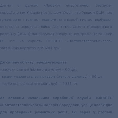
Днями у рамках «Проєкту енергетичної безпеки»,
передбаченим Угодою між Урядом України та Урядом США про
гуманітарне і техніко- економічне співробітництво, відбулася
остаточна передача майна Агентства США з міжнародного
розвитку (USAID) під правом нагляду та контролю Tetra Tech
ES. Inc. на користь ПОКВПТГ «Полтаватеплоененерго»
загальною вартістю 2,95 млн. грн.
До складу об’єкту передачі входять:
–
засувки сталеві (різного діаметру) – 60 шт.;
–
крани кульові сталеві приварні (різного діаметру) – 60 шт.;
–
труби сталеві (різного діаметру) – 2,555 км.
За словами начальника виробничої служби ПОКВПТГ
«Полтаватеплоенерго» Валерія Бородавки, усе це необхідне
для проведення ремонтних робіт, які зараз у розпалі