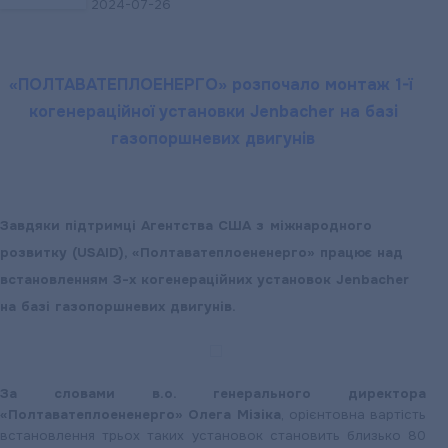
2024-07-26
31
липня
«ПОЛТАВАТЕПЛОЕНЕРГО» розпочало монтаж 1-ї
когенераційної установки Jenbacher на базі
газопоршневих двигунів
Завдяки підтримці Агентства США з міжнародного
розвитку (USAID), «Полтаватеплоененерго» працює над
встановленням З-х когенераційних установок Jenbacher
на базі газопоршневих двигунів.
За словами в.о. генерального директора
«Полтаватеплоененерго» Олега Мізіка
, орієнтовна вартість
встановлення трьох таких установок становить близько 80