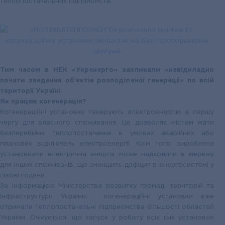
теплопостачальних підприємств.
Тим часом в НЕК «Укренерго» закликали «невідкладно
почати зведення об’єктів розподіленої генерації» по всій
території Україні.
Як працює когенерація?
Когенераційні установки генерують електроенергію в першу
чергу для власного споживання. Це дозволяє містам мати
безперебійне теплопостачання в умовах аварійних або
планових відключень електроенергії. Крім того, вироблена
установками електрична енергія може надходити в мережу
для інших споживачів, що зменшить дефіцит в енергосистемі у
пікові години.
За інформацією Міністерства розвитку громад, територій та
інфраструктури України, когенераційні установки вже
отримали теплопостачальні підприємства більшості областей
України. Очікується, що запуск у роботу всіх цих установок