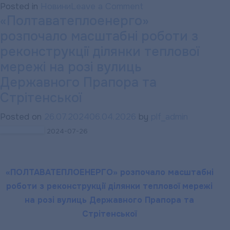
on
Posted in
Новини
Leave a Comment
«Полтаватеплоенерго»
«ПОЛТАВАТЕПЛОЕН
розпочало масштабні роботи з
розпочало
монтаж
реконструкції ділянки теплової
1-
мережі на розі вулиць
ї
Державного Прапора та
когенераційної
Стрітенської
установки
Posted on
26.07.2024
06.04.2026
by
Jenbacher
plf_admin
на
2024-07-26
базі
газопоршневих
«ПОЛТАВАТЕПЛОЕНЕРГО» розпочало масштабні
двигунів
роботи з реконструкції ділянки теплової мережі
на розі вулиць Державного Прапора та
Стрітенської