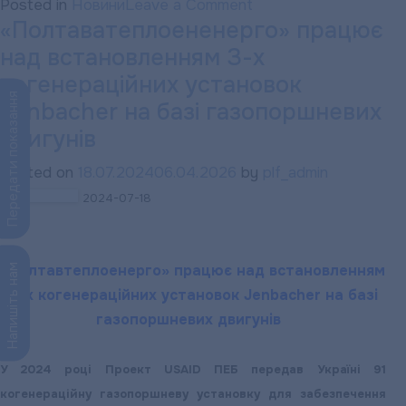
on
Posted in
Новини
Leave a Comment
«Полтаватеплоененерго» працює
«ПОЛТАВАТЕПЛОЕН
над встановленням З-х
А
ви
когенераційних установок
Передати показання
цього
Jenbacher на базі газопоршневих
місяця
двигунів
вже
Posted on
18.07.2024
06.04.2026
by
plf_admin
отримали
2024-07-18
паперовий
рахунок
підприємства
«Полтавтеплоенерго» працює над встановленням
Напишіть нам
до
З-х когенераційних установок Jenbacher на базі
своєї
газопоршневих двигунів
поштової
скриньки?..
У 2024 році Проект USAID ПЕБ передав Україні 91
когенераційну газопоршневу установку для забезпечення