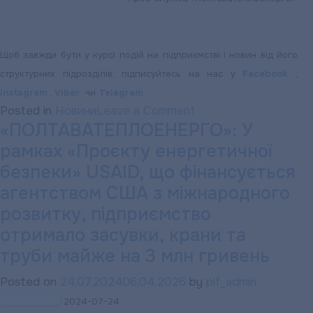
Щоб завжди бути у курсі подій на підприємстві і новин від його
структурних підрозділів, підписуйтесь на нас у
Facebook
,
Instagram
,
Viber
чи
Telegram
.
on
Posted in
Новини
Leave a Comment
«ПОЛТАВАТЕПЛОЕНЕРГО»: У
Інфо-
рамках «Проєкту енергетичної
боти
у
безпеки» USAID, що фінансується
Viber
агентством США з міжнародного
і
розвитку, підприємство
Telegram
отримало засувки, крани та
—
труби майже на 3 млн гривень
найзручніший
спосіб
Posted on
24.07.2024
06.04.2026
by
plf_admin
передати
2024-07-24