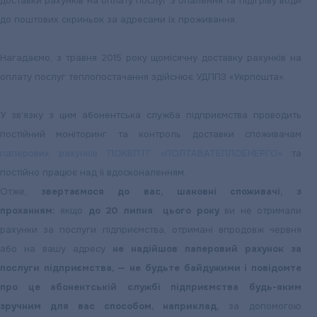
доставки рахунків на оплату послуг з опалення та підігріву води
до поштових скриньок за адресами їх проживання.
Нагадаємо, з травня 2015 року щомісячну доставку рахунків на
оплату послуг теплопостачання здійснює УДППЗ «Укрпошта».
У зв’язку з цим абонентська служба підприємства проводить
постійний моніторинг та контроль доставки споживачам
паперових рахунків ПОКВПТГ «ПОЛТАВАТЕПЛОЕНЕРГО»
та
постійно працює над її вдосконаленням.
Отже,
звертаємося до вас, шановні споживачі, з
проханням:
якщо
до 20 липня цього року
ви не отримали
рахунки за послуги підприємства, отримані впродовж червня
або на вашу адресу
не надійшов паперовий рахунок за
послуги підприємства, — не будьте байдужими і повідомте
про це абонентській службі підприємства будь-яким
зручним для вас способом, наприклад,
за допомогою