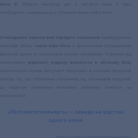
Крок 6.
Оберіть наступну дію у чат-боті, якщо є така
необхідність, перейшовши у «Головне меню» інфо-бота.
Очевидними перевагами передачі показників
індивідуальних
приладів обліку
через інфо-боти
є автоматичне опрацювання
введених даних із покроковою їхньою перевіркою. Отримані від
користувача
відомості відразу вносяться в облікову базу
абонентської служби без участі персоналу. А оскільки людський
фактор під час отримання показників від споживачів відсутній,
це гарантує уникнення можливих затримок, помилок чи
неточностей.
«Полтаватеплоенерго» — завжди на відстані
одного кліка!
Прес-служба «Полтаватеплоенерго».