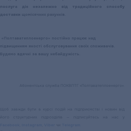
послуга діє незалежно від традиційного способу
доставки
щомісячних рахунків.
«Полтаватеплоенерго» постійно працює над
підвищенням якості обслуговування своїх споживачів.
Будемо вдячні за вашу небайдужість.
Абонентська служба ПОКВПТГ «Полтаватеплоенерго».
Щоб завжди бути в курсі подій на підприємстві і новин від
його структурних підрозділів — підписуйтесь на нас у
Facebook
,
Instagram
,
Viber
чи
Telegram
.