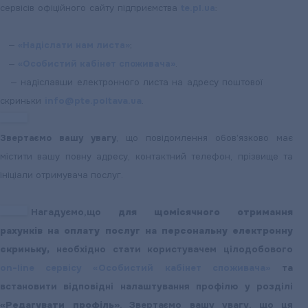
сервісів офіційного сайту підприємства
te.pl.ua
:
—
«Надіслати нам листа»
;
—
«Особистий кабінет споживача»
.
—
надіславши електронного листа на адресу поштової
скриньки
info@pte.poltava.ua
.
Звертаємо вашу увагу
, що повідомлення обов’язково має
містити вашу повну адресу, контактний телефон, прізвище та
ініціали отримувача послуг.
Нагадуємо,що
для щомісячного
отримання
рахунків на оплату послуг на персональну електронну
скриньку,
необхідно стати користувачем цілодобового
on-line сервісу «Особистий кабінет споживача»
та
встановити відповідні налаштування профілю у розділі
«Редагувати профіль»
. Звертаємо вашу увагу, що ця