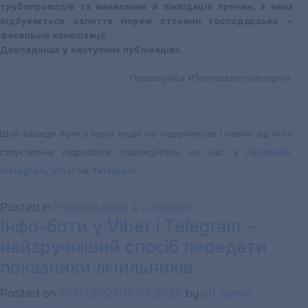
трубопроводів та виявлення й ліквідація причин, з яких
відбувається залиття мереж стоками господарсько –
фекальної каналізації.
Докладніше у наступних публікаціях.
Пресслужба «Полтаватеплоенерго».
Щоб завжди бути у курсі подій на підприємстві і новин від його
структурних підрозділів, підписуйтесь на нас у
Facebook
,
Instagram
,
Viber
чи
Telegram
.
on
Posted in
Новини
Leave a Comment
Інфо-боти у Viber і Telegram —
«Полтаватеплоенер
найзручніший спосіб передати
розпочало
масштабні
показники лічильників
роботи
Posted on
25.07.2024
06.04.2026
by
plf_admin
з