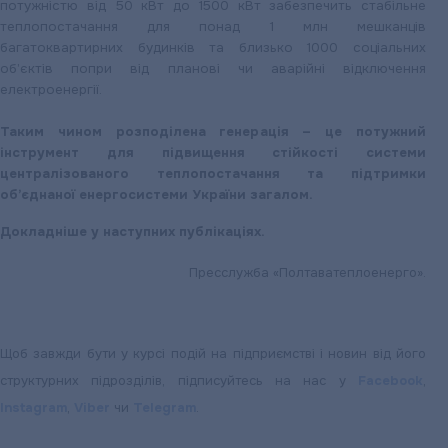
потужністю від 50 кВт до 1500 кВт забезпечить стабільне
теплопостачання для понад 1 млн мешканців
багатоквартирних будинків та близько 1000 соціальних
об’єктів попри від планові чи аварійні відключення
електроенергії.
Таким чином розподілена генерація – це потужний
інструмент для підвищення стійкості системи
централізованого теплопостачання та підтримки
об’єднаної енергосистеми України загалом.
Докладніше у наступних публікаціях.
Пресслужба «Полтаватеплоенерго».
Щоб завжди бути у курсі подій на підприємстві і новин від його
структурних підрозділів, підписуйтесь на нас у
Facebook
,
Instagram
,
Viber
чи
Telegram
.