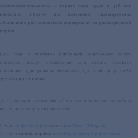
«Полтаватеплоенерго» — гаряча пора, адже в цей час
необхідно зібрати всі показники індивідуальних
лічильників для коректного нарахування за розрахунковий
період.
Щоб суми у платіжках відповідали фактичному обсягу
спожитих послуг, споживачам слід вчасно передати
показники індивідуальних лічильників. Цього місяця це треба
зробити
до 31 липня
.
Для зручності споживачів «Полтаватеплоенерго» розробило
кілька шляхів передачі показників:
1. Через
інфо-боти
у месенджерах
Viber
і Telegram
.
2. Через
онлайн сервіси
офіційного сайту підприємства
: