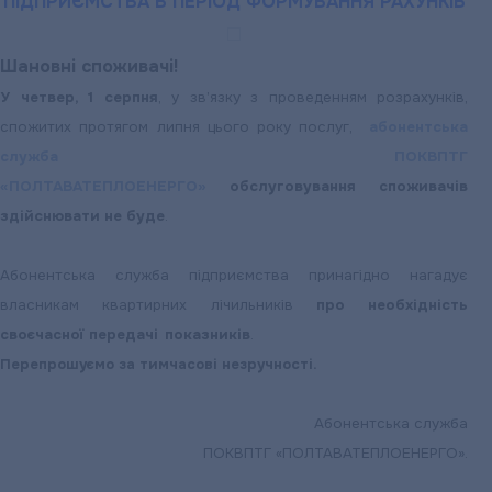
ПІДПРИЄМСТВА В ПЕРІОД ФОРМУВАННЯ РАХУНКІВ
Шановні споживачі!
У четвер, 1 серпня
, у зв’язку з проведенням розрахунків,
спожитих протягом липня цього року послуг,
абонентська
служба ПОКВПТГ
«ПОЛТАВАТЕПЛОЕНЕРГО»
обслуговування споживачів
здійснювати не буде
.
Абонентська служба підприємства принагідно нагадує
власникам квартирних лічильників
про необхідність
своєчасної передачі показників
.
Перепрошуємо за тимчасові незручності.
Абонентська служба
ПОКВПТГ «ПОЛТАВАТЕПЛОЕНЕРГО».