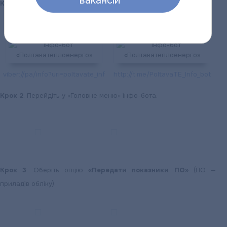
вакансій
Крок 1
. Знайдіть в обраному месенджері чат-бот.
viber://pa/info?uri=poltavate_inf
http://t.me/PoltavaTE_Info_bot
Крок 2
. Перейдіть у «Головне меню» інфо-бота.
Крок 3
. Оберіть опцію
«Передати показники ПО»
(ПО —
приладів обліку).