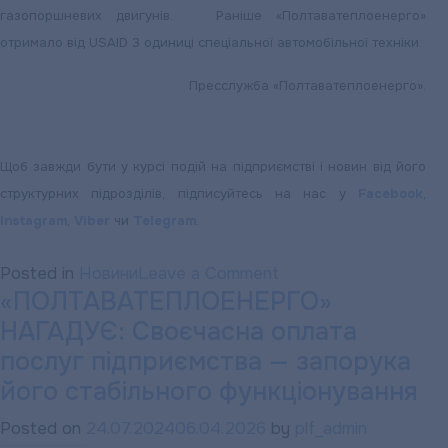
газопоршневих двигунів. Раніше «Полтаватеплоенерго»
отримало від USAID 3 одиниці спеціальної автомобільної техніки.
Пресслужба «Полтаватеплоенерго».
Щоб завжди бути у курсі подій на підприємстві і новин від його
структурних підрозділів, підписуйтесь на нас у
Facebook
,
Instagram
,
Viber
чи
Telegram
.
on
Posted in
Новини
Leave a Comment
«ПОЛТАВАТЕПЛОЕНЕРГО»
«ПОЛТАВАТЕПЛОЕН
НАГАДУЄ: Своєчасна оплата
У
рамках
послуг підприємства — запорука
«Проєкту
його стабільного функціонування
енергетичної
Posted on
24.07.2024
06.04.2026
by
plf_admin
безпеки»