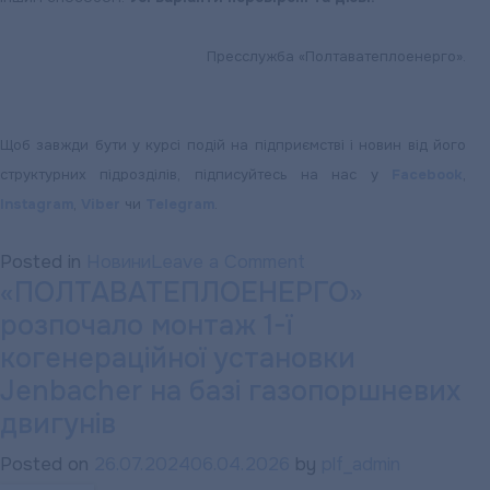
Пресслужба «Полтаватеплоенерго».
Щоб завжди бути у курсі подій на підприємстві і новин від його
структурних підрозділів, підписуйтесь на нас у
Facebook
,
Instagram
,
Viber
чи
Telegram
.
on
Posted in
Новини
Leave a Comment
«ПОЛТАВАТЕПЛОЕНЕРГО»
«ПОЛТАВАТЕПЛОЕН
розпочало монтаж 1-ї
НАГАДУЄ:
Передати
когенераційної установки
показники
Jenbacher на базі газопоршневих
лічильників
двигунів
необхідно
Posted on
26.07.2024
06.04.2026
by
plf_admin
до