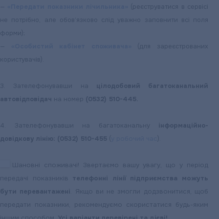
—
«Передати показники лічильника»
(реєструватися в сервісі
не потрібно, але обов’язково слід уважно заповнити всі поля
форми);
—
«Особистий кабінет споживача»
(для зареєстрованих
користувачів).
3. Зателефонувавши на
цілодобовий багатоканальний
автовідповідач
на номер
(0532) 510-445.
4. Зателефонувавши на багатоканальну
інформаційно-
довідкову лінію: (0532) 510-455
(
у робочий час
).
Шановні споживачі! Звертаємо вашу увагу, що у період
передачі показників
телефонні лінії підприємства можуть
бути перевантажені
. Якщо ви не змогли додзвонитися, щоб
передати показники, рекомендуємо скористатися будь-яким
іншим способом.
Усі варіанти перевірені та дієві!