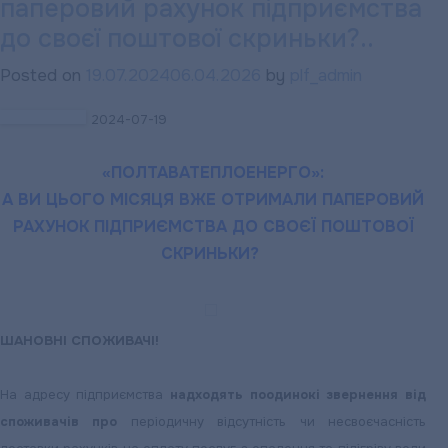
Своєчасна
паперовий рахунок підприємства
оплата
до своєї поштової скриньки?..
послуг
Posted on
19.07.2024
06.04.2026
by
plf_admin
підприємства
—
2024-07-19
запорука
його
«ПОЛТАВАТЕПЛОЕНЕРГО»:
стабільного
А ВИ ЦЬОГО МІСЯЦЯ ВЖЕ ОТРИМАЛИ ПАПЕРОВИЙ
функціонування
РАХУНОК ПІДПРИЄМСТВА ДО СВОЄЇ ПОШТОВОЇ
СКРИНЬКИ?
ШАНОВНІ СПОЖИВАЧІ!
На адресу підприємства
надходять поодинокі звернення від
споживачів про
періодичну відсутність чи несвоєчасність