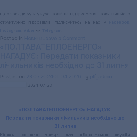
Щоб завжди бути у курсі подій на підприємстві і новин від його
структурних підрозділів, підписуйтесь на нас у
Facebook
,
Instagram
,
Viber
чи
Telegram
.
on
Posted in
Новини
Leave a Comment
«ПОЛТАВАТЕПЛОЕНЕРГО»
«ПОЛТАВАТЕПЛОЕН
НАГАДУЄ: Передати показники
НАГАДУЄ:
Графік
лічильників необхідно до 31 липня
роботи
Posted on
29.07.2024
06.04.2026
by
plf_admin
абонентської
2024-07-29
служби
підприємства
в
«ПОЛТАВАТЕПЛОЕНЕРГО» НАГАДУЄ:
період
Передати показники лічильників необхідно до
формування
31 липня
рахунків
Кінець кожного місяця для абонентської служби