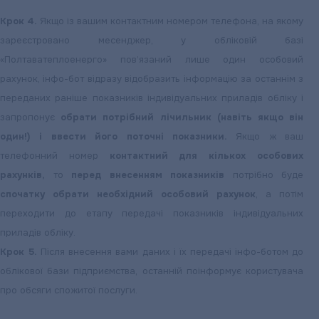
Крок 4.
Якщо із вашим контактним номером телефона, на якому
зареєстровано месенджер, у обліковій базі
«Полтаватеплоенерго» пов’язаний лише один особовий
рахунок, інфо-бот відразу відобразить інформацію за останнім з
переданих раніше показників індивідуальних приладів обліку і
запропонує
обрати потрібний лічильник (навіть якщо він
один!) і ввести його поточні показники.
Якщо ж ваш
телефонний номер
контактний для кількох особових
рахунків,
то
перед внесенням показників
потрібно буде
спочатку обрати необхідний особовий рахунок
, а потім
переходити до етапу передачі показників індивідуальних
приладів обліку.
Крок 5.
Після внесення вами даних і їх передачі інфо-ботом до
облікової бази підприємства, останній поінформує користувача
про обсяги спожитої послуги.