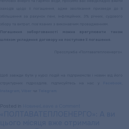
теплової енергії та гарячої води, просимо вас невідкладно вжити
млн
заходів щодо її погашення, адже зволікання призведе до її
гривень
збільшення за рахунок пені, інфляційних, 3% річних, судового
збору та витрат, пов’язаних з виконавчим провадженням.
Погашення заборгованості можна врегулювати також
шляхом укладення договору на поступове її погашення.
Пресслужба «Полтаватеплоенерго».
Щоб завжди бути у курсі подій на підприємстві і новин від його
структурних підрозділів, підписуйтесь на нас у
Facebook
,
Instagram
,
Viber
чи
Telegram
.
on
Posted in
Новини
Leave a Comment
«ПОЛТАВАТЕПЛОЕНЕРГО»: А ви
«ПОЛТАВАТЕПЛОЕН
цього місяця вже отримали
НАГАДУЄ: