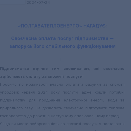
2024-07-24
USAID,
що
фінансується
«ПОЛТАВАТЕПЛОЕНЕРГО» НАГАДУЄ:
агентством
США
Своєчасна оплата послуг підприємства —
з
запорука його стабільного функціонування
міжнародного
розвитку,
підприємство
Підприємство вдячне тим споживачам, які своєчасно
отримало
здійснюють оплату за спожиті послуги!
засувки,
Просимо по можливості вчасно оплатити рахунки за спожиті
крани
упродовж червня 2024 року послуги, адже кошти потрібні
та
підприємству для придбання електричної енергії, води та
труби
природного газу. Це дозволить своєчасно підготувати теплове
майже
господарство до роботи в наступному опалювальному періоді.
на
Якщо ви маєте заборгованість за спожиті послуги з постачання
3