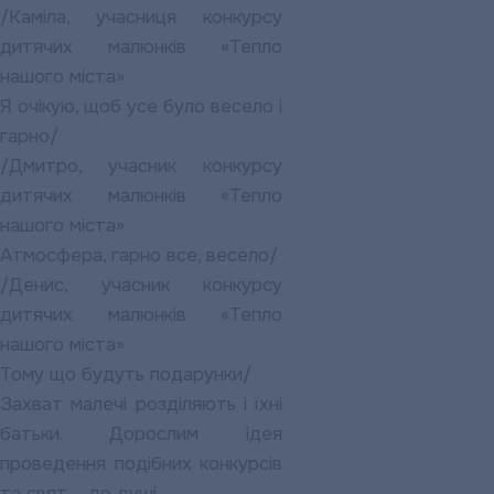
/Каміла, учасниця конкурсу
дитячих малюнків «Тепло
нашого міста»
Я очікую, щоб усе було весело і
гарно/
/Дмитро, учасник конкурсу
дитячих малюнків «Тепло
нашого міста»
Атмосфера, гарно все, весело/
/Денис, учасник конкурсу
дитячих малюнків «Тепло
нашого міста»
Тому що будуть подарунки/
Захват малечі розділяють і їхні
батьки. Дорослим ідея
проведення подібних конкурсів
та свят – до душі.