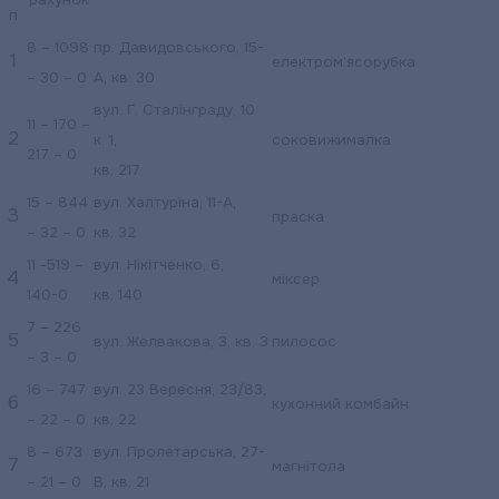
п
8 – 1098
пр. Давидовського, 15-
1
електром’ясорубка
– 30 – 0
А, кв. 30
вул. Г. Сталінграду, 10
11 – 170 –
2
к. 1,
соковижималка
217 – 0
кв. 217
15 – 844
вул. Халтуріна, 11-А,
3
праска
– 32 – 0
кв. 32
11 -519 –
вул. Нікітченко, 6,
4
міксер
140-0
кв. 140
7 – 226
5
вул. Желвакова, 3, кв. 3
пилосос
– 3 – 0
16 – 747
вул. 23 Вересня, 23/83,
6
кухонний комбайн
– 22 – 0
кв. 22
8 – 673
вул. Пролетарська, 27-
7
магнітола
– 21 – 0
В, кв. 21