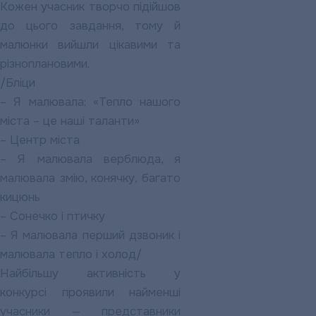
Кожен учасник творчо підійшов
до цього завдання, тому й
малюнки вийшли цікавими та
різноплановими.
/Бліци
– Я малювала: «Тепло нашого
міста – це наші таланти»
– Центр міста
– Я малювала верблюда, я
малювала змію, конячку, багато
кицюнь
– Сонечко і птичку
– Я малювала перший дзвоник і
малювала тепло і холод/
Найбільшу активність у
конкурсі проявили найменші
учасники — представники