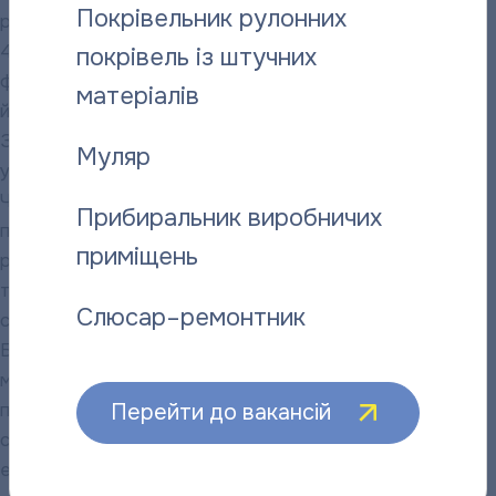
Покрівельник рулонних
рекордну кількість учасників —
47 051 особових рахунків. Це
покрівель із штучних
фактично означає, що кожен 2-
матеріалів
й абонент підприємства є
ЗРАЗКОВИМ, а отже приймав
Муляр
участь у розіграші призів.
Чисельність призового фонду, у
Прибиральник виробничих
порівнянні з попередніми
приміщень
розіграшами, в свою чергу,
також істотно збільшилася і
Слюсар–ремонтник
сягнула 36-ти одиниць.
Блендери, праски,
мікрохвильові печі, міксери,
Перейти до вакансій
пилососи, кухонні комбайни,
соковижималки, магнітоли,
електром’ясорубки — ось ті