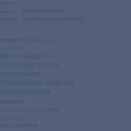
ресурсу:
http://www.misto-
Адреса
tv.poltava.ua/news/13349/
матеріалу:
Posted in
Новини
Leave a
on
Comment
Вже понад 80
Гарно
полтавців стали
попрацювали
восени,
призерами
а
традиційної акції від
перед
підприємства
Новим
Posted on
роком
04.12.2012
06.04.2026
by
отримуйте
plf_admin
визнання
2012-12-04 11:19
та