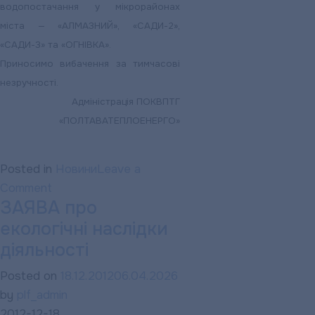
водопостачання у мікрорайонах
міста — «АЛМАЗНИЙ», «САДИ-2»,
«САДИ-3» та «ОГНІВКА».
Приносимо вибачення за тимчасові
незручності.
Адміністрація ПОКВПТГ
«ПОЛТАВАТЕПЛОЕНЕРГО»
Posted in
Новини
Leave a
on
Comment
ЗАЯВА про
ДО
екологічні наслідки
УВАГИ
МЕШКАНЦІВ…
діяльності
Posted on
18.12.2012
06.04.2026
by
plf_admin
2012-12-18