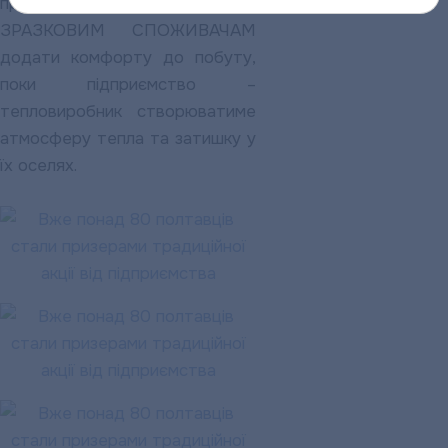
призи, що дозволять НАШИМ
ЗРАЗКОВИМ СПОЖИВАЧАМ
додати комфорту до побуту,
поки підприємство –
тепловиробник створюватиме
атмосферу тепла та затишку у
їх оселях.