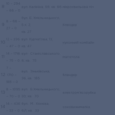
10 – 294
8
вул. Калініна, 59, кв. 86
мікрохвильова піч
– 86 – 0
бул. Б. Хмельницького,
8 – 68 –
9
5 к. 2,
блендер
27 – 0
кв. 27
12 – 336
вул. Курчатова, 13,
10
кухонний комбайн
– 47 – 0
кв. 47
14 – 1716
вул.
Станіславського,
11
магнітола
– 75 – 0
8, кв.
75
7 –
вул.
Зіньківська,
12
1710 –
блендер
36, кв.
185
185 – 0
8 – 1095
вул.
Б.Хмельницького,
13
електром’ясорубка
– 70 – 0
30, кв.
70
14 – 436
бул.
М.
Конєва,
14
соковижималка
– 33 – 0
6/1, кв.
33