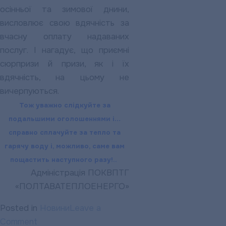
осінньої та зимової днини,
висловлює свою вдячність за
вчасну оплату надаваних
послуг. І нагадує, що приємні
сюрпризи й призи, як і їх
вдячність, на цьому не
вичерпуються.
Тож уважно слідкуйте за
подальшими оголошеннями і…
справно сплачуйте за тепло та
гарячу воду і, можливо, саме вам
пощастить наступного разу!..
Адміністрація ПОКВПТГ
«ПОЛТАВАТЕПЛОЕНЕРГО»
Posted in
Новини
Leave a
on
Comment