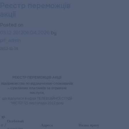
Реєстр переможців
Вже
акції
понад
80
Posted on
полтавців
03.12.2012
06.04.2026
by
стали
plf_admin
призерами
2012-11-16
традиційної
акції
від
підприємства
РЕЄСТР ПЕРЕМОЖЦІВ АКЦІЇ
підприємства по відзначенню споживачів
– сумлінних платників за отримані
послуги,
що відбулася в ефірі ТЕЛЕВІЗІЙНОЇ СТУДІЇ
“МІСТО” 15 листопада 2012 року
№
Особовий
п /
Адреса
Назва призу
рахунок