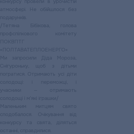
конкурсу провели в урочистій
атмосфері. Не обійшлося без
подарунків.
/Тетяна Бібікова, голова
профспілкового комітету
ПОКВПТГ
«ПОЛТАВАТЕПЛОЕНЕРГО»
Ми запросили Діда Мороза,
Снігуроньку, щоб з дітьми
погратися. Отримають усі діти
солодощі: і переможці, і
учасники — отримають
солодощі і м’які іграшки/
Маленьким митцям свято
сподобалося. Очікування від
конкурсу та свята, діляться
останні, справдилися.