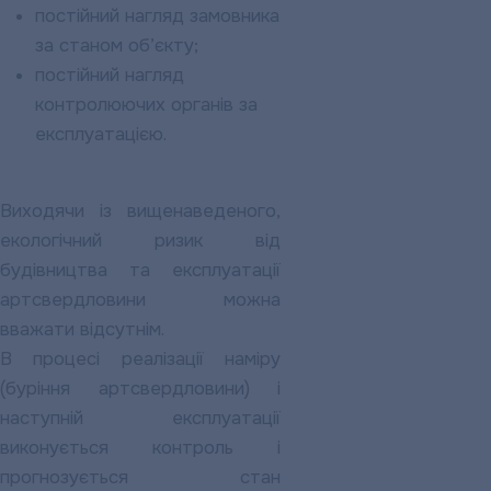
постійний нагляд замовника
за станом об’єкту;
постійний нагляд
контролюючих органів за
експлуатацією.
Виходячи із вищенаведеного,
екологічний ризик від
будівництва та експлуатації
артсвердловини можна
вважати відсутнім.
В процесі реалізації наміру
(буріння артсвердловини) і
наступній експлуатації
виконується контроль і
прогнозується стан