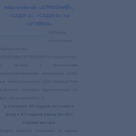
мікрорайонів «АЛМАЗНИЙ»,
«САДИ-2», «САДИ-3» та
«ОГНІВКА»
Обласне
комунальне
підприємство
«ПОЛТАВАТЕПЛОЕНЕРГО» повідомляє:
у зв’язку з виконанням
попереджувальних ремонтних робіт
на
магістральному трубопроводі біля
районної котельні підприємства по
вул. Ціолковсь
кого, 8
у п’ятницю 28 грудня поточного
року з 6-ї години ранку до 20-ї
години вечора
будуть відсутні опалення та гаряче