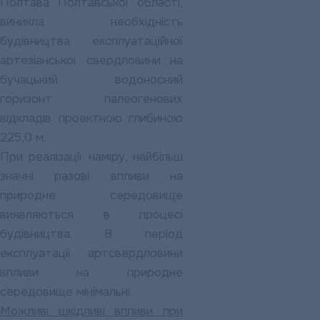
Полтава Полтавської області,
виникла необхідність
будівництва експлуатаційної
артезіанської свердловини на
бучацький водоносний
горизонт палеогенових
відкладів проектною глибиною
225,0 м.
При реалізації наміру, найбільш
значні разові впливи на
природне середовище
виявляються в процесі
будівництва. В період
експлуатації артсвердловини
впливи на природне
середовище мінімальні.
Можливі шкідливі впливи при