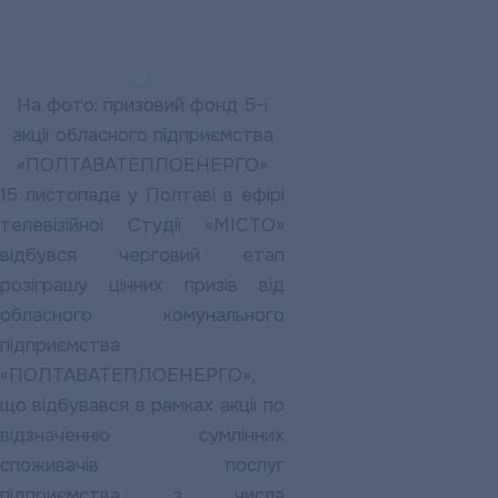
подарунки
На фото: призовий фонд 5-ї
акції обласного підприємства
«ПОЛТАВАТЕПЛОЕНЕРГО»
15 листопада у Полтаві в ефірі
телевізійної Студії «МІСТО»
відбувся черговий етап
розіграшу цінних призів від
обласного комунального
підприємства
«ПОЛТАВАТЕПЛОЕНЕРГО»,
що відбувався в рамках акції по
відзначенню сумлінних
споживачів послуг
підприємства з числа