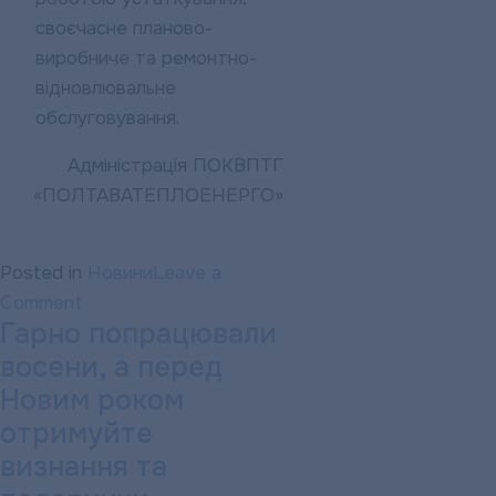
своєчасне планово-
виробниче та ремонтно-
відновлювальне
обслуговування.
Адміністрація ПОКВПТГ
«ПОЛТАВАТЕПЛОЕНЕРГО»
Posted in
Новини
Leave a
on
Comment
Гарно попрацювали
ЗАЯВА
восени, а перед
про
екологічні
Новим роком
наслідки
отримуйте
діяльності
визнання та