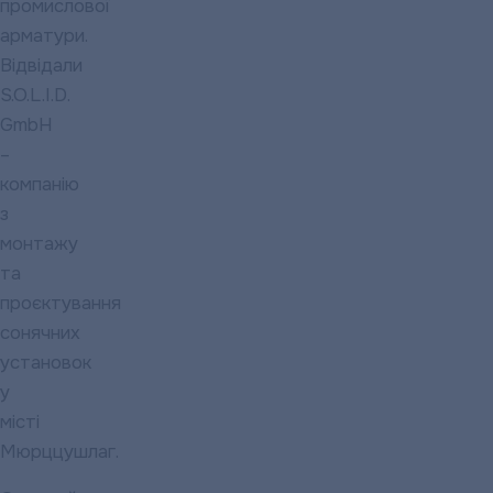
промислової
арматури.
Відвідали
S.O.L.I.D.
GmbH
–
компанію
з
монтажу
та
проєктування
сонячних
установок
у
місті
Мюрццушлаг.