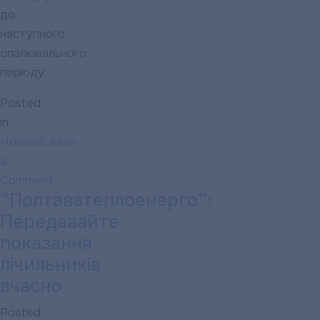
до
наступного
опалювального
періоду.
Posted
in
Новини
Leave
a
Comment
“Полтаватеплоенерго”:
on
У
Передавайте
Полтавській
показання
громаді
лічильників
завершується
вчасно
опалювальний
Posted
сезон