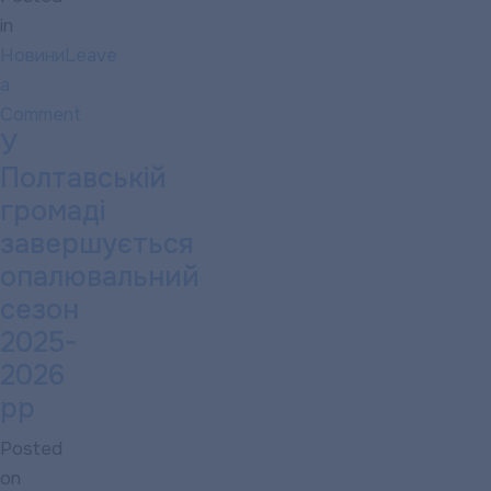
in
Новини
Leave
a
Comment
У
on
Графік
Полтавській
роботи
громаді
абонентської
завершується
служби
опалювальний
підприємства
сезон
в
2025-
період
2026
формування
рр
рахунків
Posted
on