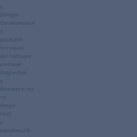
у
Bilfinger.
Ознайомилися
з
досвідом
потужних
австрійських
компаній
Polytechnik
у
біоенергетиці
та
Klinger
Fluid
у
виробництві