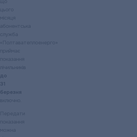
що
цього
місяця
абонентська
служба
«Полтаватеплоенерго»
приймає
показання
лічильників
до
31
березня
включно.
Передати
показання
можна