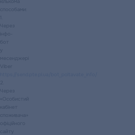
кількома
способами:
1.
Через
інфо-
бот
у
месенджері
Viber
https://send.pte.pl.ua/bot_poltavate_info/
2.
Через
«Особистий
кабінет
споживача»
офіційного
сайту