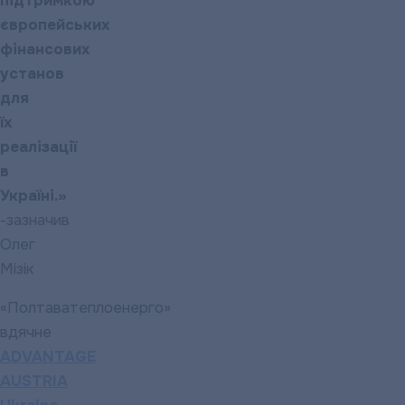
підтримкою
європейських
фінансових
установ
для
їх
реалізації
в
Україні.»
-зазначив
Олег
Мізік
«Полтаватеплоенерго»
вдячне
ADVANTAGE
AUSTRIA