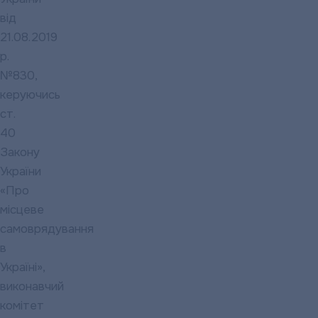
від
21.08.2019
р.
№830,
керуючись
ст.
40
Закону
України
«Про
місцеве
самоврядування
в
Україні»,
виконавчий
комітет