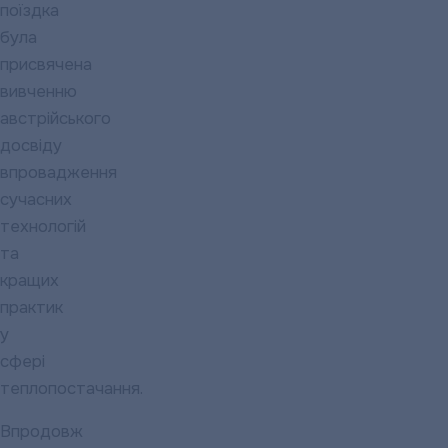
поїздка
була
присвячена
вивченню
австрійського
досвіду
впровадження
сучасних
технологій
та
кращих
практик
у
сфері
теплопостачання.
Впродовж