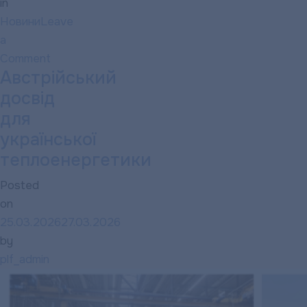
in
Новини
Leave
a
Comment
Австрійський
on
“Полтаватеплоенерго”:
досвід
Передавайте
для
показання
української
лічильників
теплоенергетики
вчасно
Posted
on
25.03.2026
27.03.2026
by
plf_admin