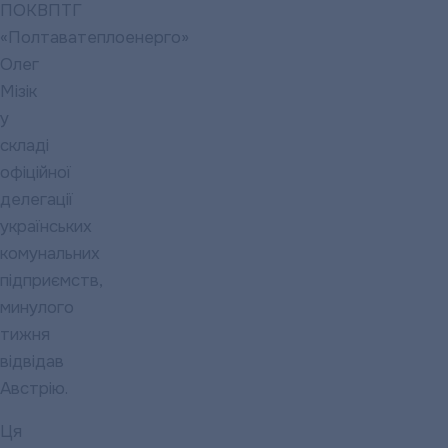
ПОКВПТГ
«Полтаватеплоенерго»
Олег
Мізік
у
складі
офіційної
делегації
українських
комунальних
підприємств,
минулого
тижня
відвідав
Австрію.
Ця