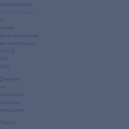
підприємства:
https://te.pl.ua/
.
3.
Через
багатоканальний
автовідповідач
(0532)
510-
445.
Дякуємо
за
своєчасно
передані
показання!
Posted