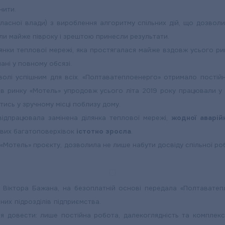
нити.
обласної влади) з вироблення алгоритму спільних дій, що дозвол
ли майже півроку і зрештою принесли результати.
янки теплової мережі, яка простягалася майже вздовж усього рин
ані у повному обсязі.
олі успішним для всіх. «Полтаватеплоенерго» отримало постійн
ів ринку «Мотель» упродовж усього літа 2019 року працювали у 
ись у зручному місці поблизу дому.
ідпрацювала замінена ділянка теплової мережі,
жодної аварійн
ових багатоповерхівок
істотно зросла
.
ку «Мотель» проєкту, дозволила не лише набути досвіду спільної р
та Віктора Бажана, на безоплатній основі передала «Полтаватеп
их підрозділів підприємства.
 довести: лише постійна робота, далекоглядність та комплексн