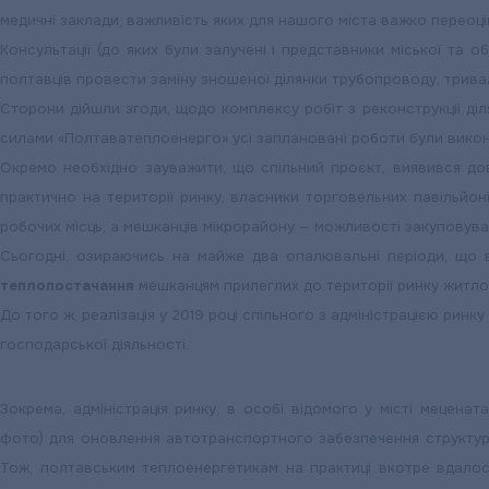
медичні заклади, важливість яких для нашого міста важко переоці
Консультації (до яких були залучені і представники міської та 
полтавців провести заміну зношеної ділянки трубопроводу, трива
Сторони дійшли згоди, щодо комплексу робіт з реконструкції діл
силами «Полтаватеплоенерго» усі заплановані роботи були викон
Окремо необхідно зауважити, що спільний проєкт, виявився дов
практично на території ринку, власники торговельних павільйон
робочих місць, а мешканців мікрорайону — можливості закуповуват
Сьогодні, озираючись на майже два опалювальні періоди, що в
теплопостачання
мешканцям прилеглих до території ринку житл
До того ж, реалізація у 2019 році спільного з адміністрацією рин
господарської діяльності.
Зокрема, адміністрація ринку, в особі відомого у місті мецена
фото) для оновлення автотранспортного забезпечення структурн
Тож, полтавським теплоенергетикам на практиці вкотре вдалося