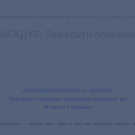
ктурних підрозділів, підписуйтесь на нас у
Facebook
,
Instagram
,
Vi
АДУЄ: Передати показники 
ЕРГО»:
«ПОЛТАВАТЕПЛОЕНЕРГО» НАГАДУЄ:
Передати показники лічильників необхідно до
26 лютого включно
оенерго» — гаряча пора, адже в цей час необхідно зібрати в