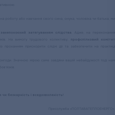
ативною.
на роботу або навчання свого сина, онука, чоловіка чи батька, ми
і
занепокоєний затягуванням слідства
. Адже, на переконанн
иків. На вимогу трудового колективу,
профспілковий коміте
з проханням прискорити слідчі дії та забезпечити на практиц
пригоди. Значною мірою саме завдяки вашій небайдужості тоді нам
бов’язків.
 чи безкарність і вседозволеність!
Пресслужба «ПОЛТАВАТЕПЛОЕНЕРГО».