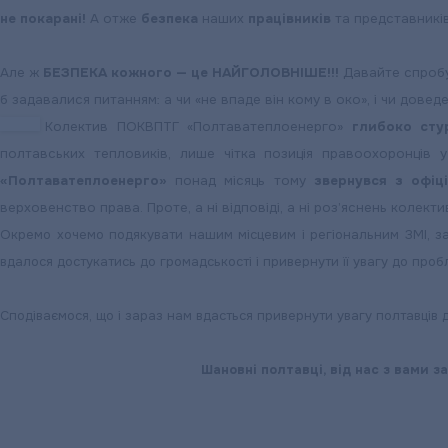
не покарані!
А отже
безпека
наших
працівників
та представників
Але ж
БЕЗПЕКА кожного — це НАЙГОЛОВНІШЕ!!!
Давайте спробу
б задавалися питанням: а чи «не впаде він кому в око», і чи дове
Колектив ПОКВПТГ «Полтаватеплоенерго»
глибоко сту
полтавських тепловиків, лише чітка позиція правоохоронців 
«Полтаватеплоенерго»
понад місяць тому
звернувся з офіц
верховенство права. Проте, а ні відповіді, а ні роз’яснень колекти
Окремо хочемо подякувати нашим місцевим і регіональним ЗМІ, за
вдалося достукатись до громадськості і привернути її увагу до про
Сподіваємося, що і зараз нам вдасться привернути увагу полтавців д
Шановні полтавці, від нас з вами 