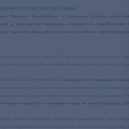
ідприємству від Віктора Бажана
ки, Машівки, Решетилівки та Котельви. Щороку колектив
лили у перспективі зменшити собівартість виробництва і
хідно терміново вирішувати питання із заміною трубопроводів
авців обговорюваною темою №1 ще посеред літа 2018 року. Тод
 міської лікарні й обласний перинатальний центр посеред літа на
хнічного стану трубопроводів і
необхідності проведення повно
еплових мереж від котельні по вул. Ціолковського, 36 довели, щ
 дуже високі. Проведення ремонтних робіт значно ускладнювало 
 теплової мережі було можливим лише за консолідованих ді
дувати, головна проблема залишалася невирішеною: уся ділянка
лугами підприємства полтавців, котрі мешкають поблизу ринку, і