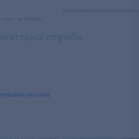
Пресслужба «Полтаватеплоенерго».
,
Viber
чи
Telegram
.
ентської служби
МУВАННЯ РАХУНКІВ
нентська служба ПОКВПТГ «ПОЛТАВАТЕПЛОЕНЕРГО»
прийо