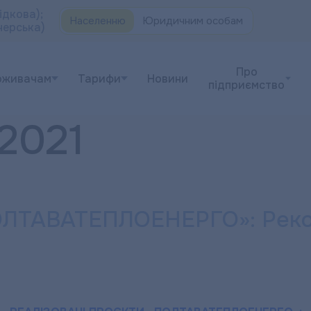
ідкова);
Населенню
Юридичним особам
черська)
Про
оживачам
Тарифи
Новини
підприємство
2021
ТАВАТЕПЛОЕНЕРГО»: Реконс