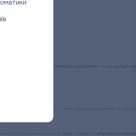
томатики
ів
?
обов’язків. Чи були вже покарані нападники та як напади на
’язків.
ОКВПТГ «Полтаватеплоенерго»
, який виконував службові обов’язки
гаються «пустили на гальмах». Адже д
о цього часу винні у напад