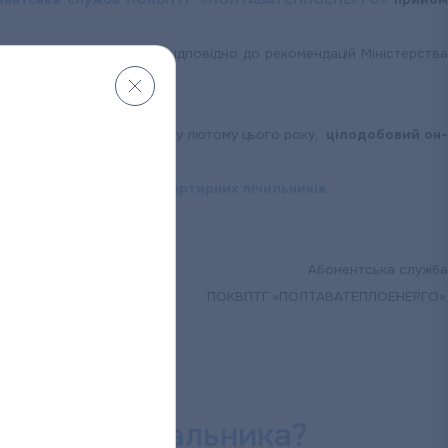
і карантинних обмежень відповідно до рекомендацій Міністерств
ва, отримані споживачами у лютому цього року,
цілодобовий он
ї передачі показників квартирних лічильників
.
Абонентська служба
ПОКВПТГ «ПОЛТАВАТЕПЛОЕНЕРГО».
,
Viber
чи
Telegram
.
и на комунальника?