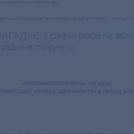
сними послугами кожного дня.
руктурних підрозділів, підписуйтесь на нас у
Facebook
,
Instagram
АДУЄ: Графік роботи абон
ування рахунків
ЕРГО»:
«ПОЛТАВАТЕПЛОЕНЕРГО» НАГАДУЄ:
БОНЕНТСЬКОЇ СЛУЖБИ ПІДПРИЄМСТВА В ПЕРІОД ФОР
 спожитих протягом лютого цього року послуг підприємства
або