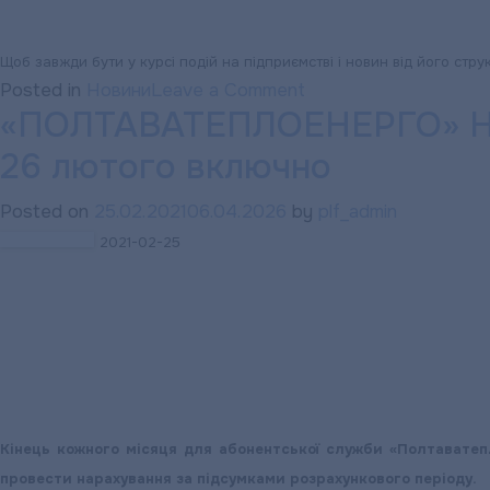
Щоб завжди бути у курсі подій на підприємстві і новин від його стру
on
Posted in
Новини
Leave a Comment
«ПОЛТАВАТЕПЛОЕНЕРГО» НАГ
«ПОЛТАВАТЕПЛОЕН
Чи
26 лютого включно
будуть
покарані
Posted on
25.02.2021
06.04.2026
by
plf_admin
нападники
2021-02-25
на
комунальника?
Кінець кожного місяця для абонентської служби «Полтаватепл
провести нарахування за підсумками розрахункового періоду.