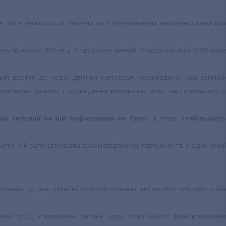
ив би в найкоротші терміни та з мінімальними незручностями для
ку (близько 250 м у 2-трубному вимірі). Упродовж літа 2019 року
ий доступ до нової ділянки магістралі, прокладеної над землею
звичному режимі, і проведення ремонтних робіт не позбавило їх
ої ситуації на ній зафіксовано не було
, а отже
стабільність
оботи, а й започаткувала взаємопідтримку підприємств у здійсненні
лоенерго» два сучасні комфортабельні автомобілі «Peugeot» (на
ий підхід у вирішенні питань щодо стабільного функціонування