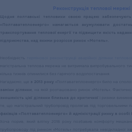
Реконструкція теплової мережі
Щодня полтавські тепловики своєю працею забезпечують 
«Полтаватеплоенерго» намагається акумулювати достатнь
транспортування теплової енергії та підвищити якість надан
підприємства, над якими розрісся ринок «Мотель».
Необхідність
термінової реконструкції аварійної ділянки теплово
магістральна теплова мережа не витримала випробувального тиску,
кілька тижнів опинилися без гарячого водопостачання.
Нагадаємо, ще
з 2013 року
«Полтаватеплоенерго» било на сполох
заміни ділянки
, на якій розташовано ринок «Мотель». Фактичн
зношеність цієї ділянки близька до критичної
і ризики виникн
те, що магістральний трубопровід пролягав під торговельними 
фахівців «Полтаватеплоенерго» й адміністрації ринку в особі
Хоча порив, який влітку 2018 року позбавив комфорту мешканц
трубопроводу під ринком «Мотель» потребувала невідкладної зам