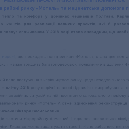
РЕАЛІЗОВАНІ ПРОЄКТИ «ПОЛТАВАТЕПЛОЕНЕРГО»:
 в районі ринку «Мотель» та меценатська допомога п
тепло та комфорт у домівках мешканців Полтави, Карлів
о коштів для реалізації великих проєктів, які б дозво
ня послуг споживачам. У 2018 році стало очевидним, що необ
ї мережі
, що проходить попід ринком «Мотель», стала для полт
 і майже тридцять багатоповерхівок, поліклінічне відділення 4-ї
 й вело листування з керівництвом ринку щодо незадовільного те
о ж
влітку 2018
року щорічні планові гідравлічні випробування т
ення аварійних ситуацій на ній протягом опалювального періоду
павільйонами ринку «Мотель». А отже,
здійснення реконструкції
 Бажана Віктора Васильовича
.
ів частини мікрорайону Алмазний, і вдалося оперативно лікві
іни. Лише це могло гарантувати стале і якісне забезпечення пос