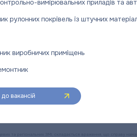
контрольно-вимірювальних приладів та ав
ик рулонних покрівель із штучних матеріал
«ПОЛТАВАТЕПЛОЕНЕРГО»:
ЧИ БУДУТЬ ПОКАРАНІ НАПАДНИКИ НА КОМУНАЛЬНИКА
ник виробничих приміщень
тва «Полтаватеплоенерго» під час виконання ним службових 
емонтник
овіді на ці та інші питання знайдете у матеріалі нижче.
иємства «Полтаватеплоенерго» під час виконання ним службових обов
до вакансій
О 8:15 ранку у центральній частині міста Полтава
на працівника П
сцевих та регіональних ЗМІ, складається враження, що справу нама