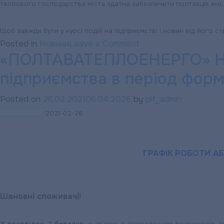
теплового господарства міста здатна забезпечити полтавців які
Щоб завжди бути у курсі подій на підприємстві і новин від його ст
on
Posted in
Новини
Leave a Comment
«ПОЛТАВАТЕПЛОЕНЕРГО» НАГ
РЕАЛІЗОВАНІ
ПРОЄКТИ
підприємства в період форм
«ПОЛТАВАТЕПЛОЕН
Реконструкція
Posted on
26.02.2021
06.04.2026
by
plf_admin
теплової
2021-02-26
мережі
в
районі
ГРАФІК РОБОТИ А
ринку
«Мотель»
Шановні споживачі!
У понеділок, 1 березня
, у зв’язку з проведенням розрахунків