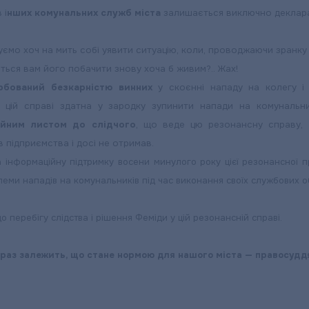
 і
нших комунальних служб міста
залишається виключно деклар
ємо хоч на мить собі уявити ситуацію, коли, проводжаючи зранку 
деться вам його побачити знову хоча б живим?.. Жах!
рбований безкарністю винних
у скоєнні нападу на колегу 
у цій справі здатна у зародку зупинити напади на комунальн
ійним листом до слідчого
, що веде цю резонансну справу, і
в підприємства і досі не отримав.
 інформаційну підтримку восени минулого року цієї резонансної 
блеми нападів на комунальників під час виконання своїх службових о
о перебігу слідства і рішення Феміди у цій резонансній справі.
зараз залежить, що стане нормою для нашого міста — правосуддя