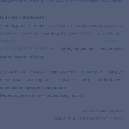
ПІДПРИЄМСТВА В ПЕРІОД ФОРМУВАННЯ РАХУНКІВ
Шановні споживачі!
У понеділок, 1 липня
, у зв’язку з проведенням розрахунків,
спожитих протягом травня цього року послуг,
абонентська
служба ПОКВПТГ
«ПОЛТАВАТЕПЛОЕНЕРГО»
обслуговування споживачів
здійснювати не буде
.
Абонентська служба підприємства принагідно нагадує
власникам квартирних лічильників
про необхідність
своєчасної передачі показників
.
Перепрошуємо за тимчасові незручності.
Абонентська служба
ПОКВПТГ «ПОЛТАВАТЕПЛОЕНЕРГО».