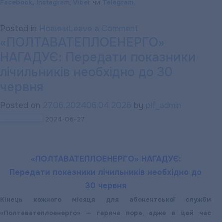
Facebook
,
Instagram
,
Viber
чи
Tele
gram.
on
Posted in
Новини
Leave a Comment
«ПОЛТАВАТЕПЛОЕНЕРГО»
28
НАГАДУЄ: Передати показники
червня
–
лічильників необхідно до 30
День
червня
Конституції
Posted on
27.06.2024
06.04.2026
by
plf_admin
України.
2024-06-27
«ПОЛТАВАТЕПЛОЕНЕРГО» НАГАДУЄ:
Передати показники лічильників необхідно до
30 червня
Кінець кожного місяця для абонентської служби
«Полтаватеплоенерго» — гаряча пора, адже в цей час