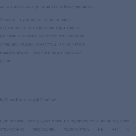
закон, що гарантує права і свободи українців.
Україна – суверенна та незалежна,
з цілісною і недоторканою територією.
Це саме ті непорушні постулати, записані
у перших рядках Конституції, які і є метою
нашої спільної Перемоги над агресором
у війні!
Із Днем Конституції України!
Щоб завжди бути у курсі подій на підприємстві і новин від його
структурних підрозділів, підписуйтесь на нас у