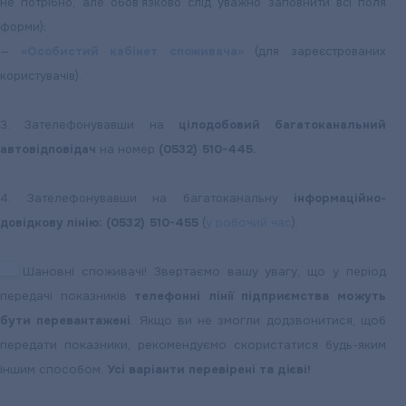
не потрібно, але обов’язково слід уважно заповнити всі поля
форми);
—
«Особистий кабінет споживача»
(для зареєстрованих
користувачів).
3. Зателефонувавши на
цілодобовий багатоканальний
автовідповідач
на номер
(0532) 510-445.
4. Зателефонувавши на багатоканальну
інформаційно-
довідкову лінію: (0532) 510-455
(
у робочий час
).
Шановні споживачі! Звертаємо вашу увагу, що у період
передачі показників
телефонні лінії підприємства можуть
бути перевантажені
. Якщо ви не змогли додзвонитися, щоб
передати показники, рекомендуємо скористатися будь-яким
іншим способом.
Усі варіанти перевірені та дієві!