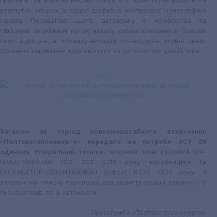
противаг загальною масою понад 6 т. Кран може роботи на
втягнутих опорах, а заднє дзеркало контролює намотування
каната.
Перевагою цього автокрану є комфортна та
підйомна, зі змінним кутом нахилу кабіна кранівника. Лобове
скло відкидне, а посадку-висадку полегшують зсувні двері.
Основне керування здійснюється за допомогою джойстика.
Загалом за період повномасштабного вторгнення
«Полтаватеплоенерго» передало на потреби ЗСУ 26
одиниць спеціальної техніки
, зокрема, нові ЕКСКАВАТОР-
НАВАНТАЖУВАЧ JCB 3CX 2019 року виробництва та
ЕКСКАВАТОР-НАВАНТАЖУВАЧ Bobcat B730 2022 року.
У
загальному списку переданої для захисту країни техніки – 8
екскаваторів та 3 автокрани
Пресслужба «Полтаватеплоенерго».