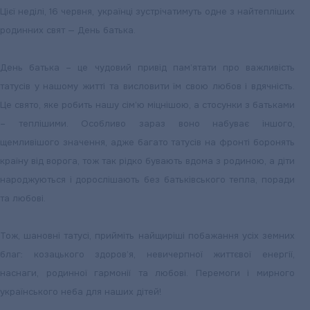
Цієї неділі, 16 червня, українці зустрічатимуть одне з найтепліших
родинних свят — День батька.
День батька – це чудовий привід пам’ятати про важливість
татусів у нашому житті та висловити їм свою любов і вдячність.
Це свято, яке робить нашу сім’ю міцнішою, а стосунки з батьками
– теплішими. Особливо зараз воно набуває іншого,
щемливішого значення, адже багато татусів на фронті боронять
країну від ворога, тож так рідко бувають вдома з родиною, а діти
народжуються і дорослішають без батьківського тепла, поради
та любові.
Тож, шановні татусі, прийміть найщиріші побажання усіх земних
благ: козацького здоров’я, невичерпної життєвої енергії,
наснаги, родинної гармонії та любові. Перемоги і мирного
українського неба для наших дітей!