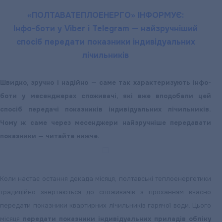
відвідали
«ПОЛТАВАТЕПЛОЕНЕРГО» ІНФОРМУЄ:
презентацію
Інфо-боти у Viber і Telegram — найзручніший
можливостей
спосіб передати показники індивідуальних
українських
лічильників
виробників
комунальної
Швидко, зручно і надійно — саме так характеризують інфо-
техніки
боти у месенджерах споживачі, які вже вподобали цей
спосіб передачі показників індивідуальних лічильників.
Чому ж саме через месенджери найзручніше передавати
показники — читайте нижче.
Коли настає остання декада місяця, полтавські теплоенергетики
традиційно звертаються до споживачів з проханням вчасно
передати показники квартирних лічильників гарячої води. Цього
місяця
передати показники індивідуальних приладів обліку