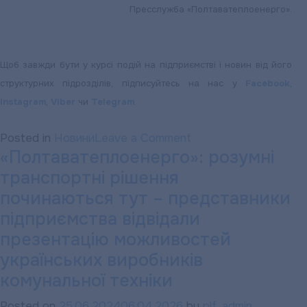
Пресслужба «Полтаватеплоенерго».
Щоб завжди бути у курсі подій на підприємстві і новин від його
структурних підрозділів, підписуйтесь на нас у
Facebook
,
Instagram
,
Viber
чи
Telegram
.
on
Posted in
Новини
Leave a Comment
«Полтаватеплоенерго»: розумні
«ПОЛТАВАТЕПЛОЕН
транспортні рішення
НАГАДУЄ:
Передати
починаються тут – представники
показники
підприємства відвідали
лічильників
презентацію можливостей
необхідно
українських виробників
до
комунальної техніки
30
червня
Posted on
25.06.2024
06.04.2026
by
plf_admin