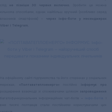
слід
не пізніше 30 червня включно.
Зробити це можна
кількома способами, однак найбільш зручний (особливо серед
власників смартфонів) —
через інфо-боти у месенджерах
Viber і Telegram.
На офіційному сайті підприємства та його сторінках у соціальних
мережах,
«Полтаватеплоенерго»
постійно
інформує про
розширення взаємодії зі споживачами шляхом
запровадження
багатофункціональних інформаційних чат-ботів —
інфо-ботів.
І
вже тисячі полтавців стали постійними користувачами цих
сервісів.