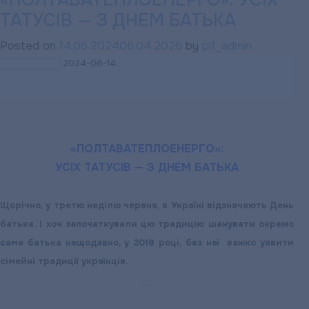
«ПОЛТАВАТЕПЛОЕНЕРГО»: УСІХ
ТАТУСІВ — З ДНЕМ БАТЬКА
ПОВІДОМЛЯЄ
:
Posted on
14.06.2024
06.04.2026
by
plf_admin
Із
2024-06-14
18
червня
споживачі
Полтави
залишаться
«ПОЛТАВАТЕПЛОЕНЕРГО»:
без
УСІХ ТАТУСІВ — З ДНЕМ БАТЬКА
гарячої
води
Щорічно, у третю неділю червня, в Україні відзначають День
батька. І хоч започаткували цю традицію шанувати окремо
саме батька нещодавно, у 2019 році, без неї важко уявити
сімейні традиції українців.