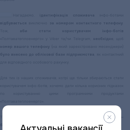
Нагадаємо,
ідентифікація споживача
інфо-ботами
відбувається
виключно
за номером контактного телефону
.
Тож,
аби стати користувачем інфо-ботів
«Полтаватеплоенерго» у Viber та/чи Telegram,
необхідно
, щоб
номер вашого телефону
(на який зареєстровано месенджери)
було внесено до облікової бази підприємства
, як контактний
для відповідного особового рахунку.
Для тих із наших споживачів, котрі ще тільки збираються стати
користувачем інфо-ботів, хочемо дати кілька корисних підказок
по користуванню цими програмними продуктами
«Полтаватеплоенерго».
Тож,
як передати показники лічильників за допомогою інфо-
Актуальні вакансії
ботів?