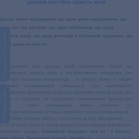
донорів постійно здають кров
Донор може подарувати ще один день народження, ще
одну ніч під зірками, ще одне побачення, ще одну
Передати показання
хвилину сміху, ще одну розмову з близькою людиною, ще
один шанс на життя …
У Всесвітній день донора крові вшановують людей, які
добровільно здають кров з альтруїстичних спонукань без
будь-якої грошової винагороди. В умовах війни в Україні
важливо розширювати обізнаність про необхідність
Напишіть нам
регулярного донорства крові для підтримки запасів крові для
воїнів та пацієнтів, які потребують переливання. Донорство
крові стало справжньою лінією оборони. На
«Полтаватеплоенерго» тільки офіційних понад 20 працівників –
постійних донорів. Багато хто робить це без афішування.
Із 2005 року кожні 2 місяці здавала кров інженер виробничо-
технічного відділу
Єлизавета Окружко, яка, як і її батько,
має статус Почесного донора України
(на загальному фото