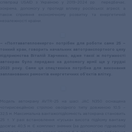
співпраці
USAID
з Україною у 2019-2024 рр. передбачає,
зокрема, допомогу у протидії впливу російської агресії, а
також сприяння економічному розвитку та енергетичній
незалежності країни.
– «Полтаватеплоенерго» потрібен для роботи саме 25 –
тонний кран, говорить начальник автотранспортного цеху
підприємства Віталій Харченко, адже такої ж потужності
автокран було передано на допомогу армії ще у грудні
2023 року. Саме ця спецтехніка потрібна для виконання
запланованих ремонтів енергетичних об’єктів влітку.
Модель автокрану AVTR-25 на шасі JAC N350 оснащена
чотирисекційною стрілою овоїдного типу довжиною 10,5 –
32,5 м. Максимальна вантажопідйомність автокрана становить
25 т. У разі встановлення «гуська» висота підйому вантажу
досягає 40,5 м. Є комплект знімних (за допомогою гідравліки)