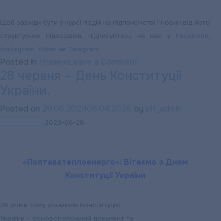
Щоб завжди бути у курсі подій на підприємстві і новин від його
структурних підрозділів, підписуйтесь на нас у
Facebook
,
Instagram
,
Viber
чи
Telegram
.
on
Posted in
Новини
Leave a Comment
28 червня – День Конституції
«ПОЛТАВАТЕПЛОЕН
України.
НАГАДУЄ:
Графік
Posted on
28.06.2024
06.04.2026
by
plf_admin
роботи
2023-06-28
абонентської
служби
підприємства
«Полтаватеплоенерго»: Вітаємо з Днем
в
Конституції України
період
формування
28 років тому ухвалили Конституцію
рахунків
України – основоположний документ та