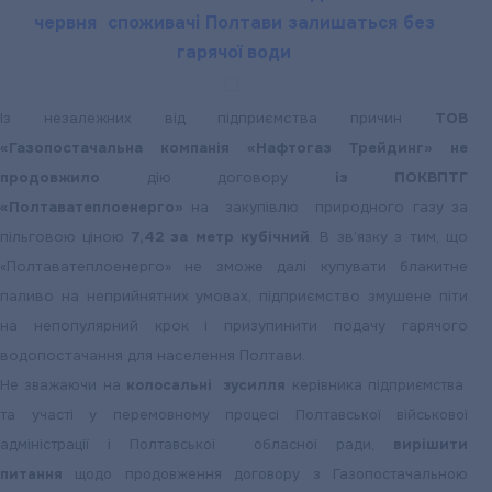
червня споживачі Полтави залишаться без
гарячої води
Із незалежних від підприємства причин
ТОВ
«Газопостачальна компанія «Нафтогаз Трейдинг»
не
продовжило
дію договору
із ПОКВПТГ
«Полтаватеплоенерго»
на закупівлю природного газу за
пільговою ціною
7,42 за метр кубічний
. В зв’язку з тим, що
«Полтаватеплоенерго» не зможе далі купувати блакитне
паливо на неприйнятних умовах, підприємство змушене піти
на непопулярний крок і призупинити подачу гарячого
водопостачання для населення Полтави.
Не зважаючи на
колосальні зусилля
керівника підприємства
та участі у перемовному процесі Полтавської військової
адміністрації і Полтавської обласної ради,
вирішити
питання
щодо продовження договору з Газопостачальною