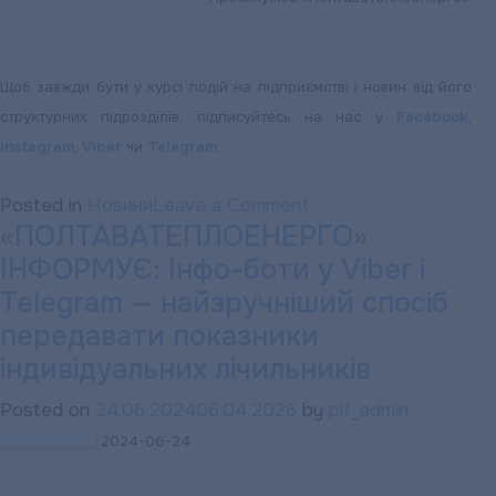
Щоб завжди бути у курсі подій на підприємстві і новин від його
структурних підрозділів, підписуйтесь на нас у
Facebook
,
Instagram
,
Viber
чи
Telegram
.
on
Posted in
Новини
Leave a Comment
«ПОЛТАВАТЕПЛОЕНЕРГО»
«Полтаватеплоенерг
ІНФОРМУЄ: Інфо-боти у Viber і
розумні
транспортні
Telegram — найзручніший спосіб
рішення
передавати показники
починаються
індивідуальних лічильників
тут
Posted on
24.06.2024
06.04.2026
by
plf_admin
–
2024-06-24
представники
підприємства