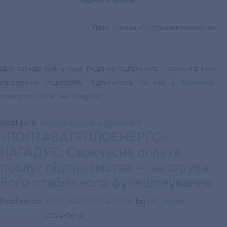
Прес-служба «Полтаватеплоенерго».
Щоб завжди бути у курсі подій на підприємстві і новин від його
структурних підрозділів, підписуйтесь на нас у
Facebook
,
Instagram
,
Viber
чи
Telegram
.
on
Posted in
Новини
Leave a Comment
«ПОЛТАВАТЕПЛОЕНЕРГО»
«ПОЛТАВАТЕПЛОЕН
НАГАДУЄ: Своєчасна оплата
ІНФОРМУЄ:
Інфо-
послуг підприємства — запорука
боти
його стабільного функціонування
у
Posted on
21.06.2024
06.04.2026
by
plf_admin
Viber
2024-06-21
і