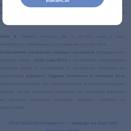
вакансій
Крок 5.
Після внесення вами даних і їх передачі інфо-ботом до
облікової бази підприємства, останній поінформує користувача
про обсяги спожитої послуги.
Крок 6.
Оберіть наступну дію у чат-боті, якщо є така
необхідність, перейшовши у «Головне меню» інфо-бота.
Очевидними перевагами передачі показників
індивідуальних
приладів обліку
через інфо-боти
є автоматичне опрацювання
введених даних із покроковою їх перевіркою. Отримані від
користувача
відомості відразу вносяться в облікову базу
абонентської служби без участі персоналу. А оскільки людський
фактор, під час отримання показників від споживачів відсутній,
це гарантує уникнення можливих затримок, помилок чи
неточностей.
«Полтаватеплоенерго» — завжди на відстані
одного кліка!