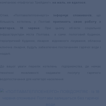
компанією «Нафтогаз Трейдинг»,
на жаль, не вдалося.
Отже, «Полтаватеплоенерго»
інформує споживачів,
що
більшість котелень у Полтаві
припинять свою роботу з
вівторка, 18 червня
. При цьому об’єкти соціальної
інфраструктури міста Полтава, а саме: пологовий будинок,
геріатричний будинок, лікарня відновного лікування, обласна
клінічна лікарня, будуть забезпечені постачанням гарячої води і
надалі.
До вашої уваги перелік котелень підприємства, де немає
технічної можливості надавати послугу гарячого
водопостачання для категорії населення.