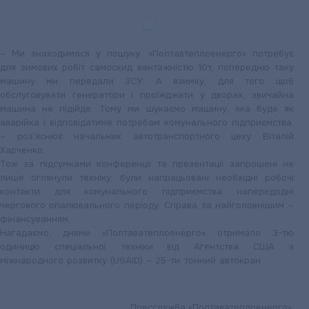
– Ми знаходимося у пошуку. «Полтавтеплоенерго» потребує
для зимових робіт самоскид вантажністю 10т, попередню таку
машину ми передали ЗСУ. А взимку, для того щоб
обслуговувати генератори і проїжджати у дворах, звичайна
машина не підійде. Тому ми шукаємо машину, яка буде як
аварійка і відповідатиме потребам комунального підприємства.
– роз’яснює начальник автотранспортного цеху Віталій
Харченко.
Тож за підсумками конференції та презентації запрошені не
лише оглянули техніку, були напрацьовані необхідні робочі
контакти для комунального підприємства напередодні
чергового опалювального періоду. Справа за найголовнішим –
фінансуванням.
Нагадаємо, днями «Полтаватеплоенерго» отримало 3-тю
одиницю спеціальної техніки від Агентства США з
міжнародного розвитку (USAID) – 25-ти тонний автокран
Пресслужба «Полтаватеплоенерго».