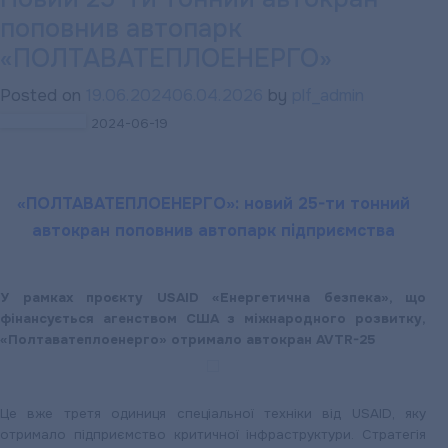
поповнив автопарк
НАГАДУЄ:
Своєчасна
«ПОЛТАВАТЕПЛОЕНЕРГО»
оплата
Posted on
19.06.2024
06.04.2026
by
plf_admin
послуг
2024-06-19
підприємства
—
запорука
«ПОЛТАВАТЕПЛОЕНЕРГО»: новий 25-ти тонний
його
автокран поповнив автопарк підприємства
стабільного
функціонування
У рамках проєкту USAID «Енергетична безпека», що
фінансується агенством США з міжнародного розвитку,
«Полтаватеплоенерго» отримало автокран AVTR-25
Це вже третя одиниця спеціальної техніки від USAID, яку
отримало підприємство критичної інфраструктури. Стратегія