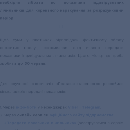
необхідно зібрати всі показники індивідуальних
лічильників для коректного нарахування за розрахунковий
період.
Щоб суми у платіжках відповідали фактичному обсягу
спожитих послуг, споживачам слід вчасно передати
показники індивідуальних лічильників. Цього місяця це треба
зробити
до 30 червня
.
Для зручності споживачів «Полтаватеплоенерго» розробило
кілька шляхів передачі показників:
1. Через
інфо-боти
у месенджерах
Viber
і Telegram
.
2. Через
онлайн сервіси
офіційного сайту підприємства
:
—
«Передати показники лічильника»
(реєструватися в сервісі