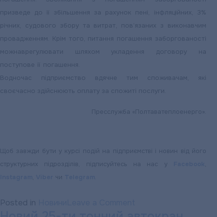
призведе до її збільшення за рахунок пені, інфляційних, 3%
річних, судового збору та витрат, пов’язаних з виконавчим
провадженням.
Крім того, питання погашення заборгованості
можна
врегулювати шляхом укладення договору на
поступове її погашення.
Водночас підприємство вдячне тим споживачам, які
своєчасно здійснюють оплату за спожиті послуги.
Пресслужба «Полтаватеплоенерго».
Щоб завжди бути у курсі подій на підприємстві і новин від його
структурних підрозділів, підписуйтесь на нас у
Facebook
,
Instagram
,
Viber
чи
Telegram
.
on
Posted in
Новини
Leave a Comment
Новий 25-ти тонний автокран
«ПОЛТАВАТЕПЛОЕН