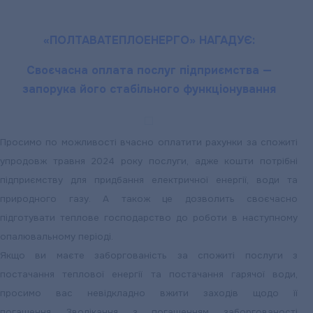
Telegram
—
«ПОЛТАВАТЕПЛОЕНЕРГО» НАГАДУЄ:
найзручніший
спосіб
Своєчасна оплата послуг підприємства —
передавати
запорука його стабільного функціонування
показники
індивідуальних
лічильників
Просимо по можливості вчасно оплатити рахунки за спожиті
упродовж травня 2024 року послуги, адже кошти потрібні
підприємству для придбання електричної енергії, води та
природного газу. А також це дозволить своєчасно
підготувати теплове господарство до роботи в наступному
опалювальному періоді.
Якщо ви маєте заборгованість за спожиті послуги з
постачання теплової енергії та постачання гарячої води,
просимо вас невідкладно вжити заходів щодо її
погашення.
Зволікання з погашенням заборгованості