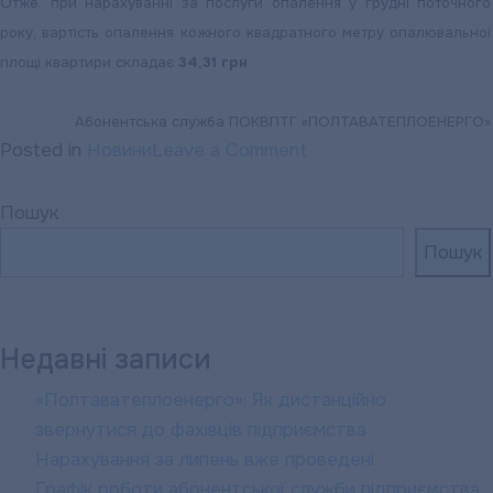
Отже, при нарахуванні за послуги опалення у грудні поточного
року, вартість опалення кожного квадратного метру опалювальної
площі квартири складає
34,31 грн
.
Абонентська служба ПОКВПТГ «ПОЛТАВАТЕПЛОЕНЕРГО»
on
Posted in
Новини
Leave a Comment
«ПОЛТАВАТЕПЛОЕН
ІНФОРМУЄ:
Пошук
Щодо
Пошук
нарахувань
за
послугу
Недавні записи
з
централізованого
«Полтаватеплоенерго»: Як дистанційно
опалення
звернутися до фахівців підприємства
протягом
Нарахування за липень вже проведені
грудня
Графік роботи абонентської служби підприємства