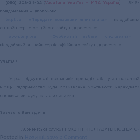
—
(050) 303-34-02
(
Vodafone Україна – МТС Україна
) — SMS-
повідомлення — цілодобово;
—
te.pl.ua
—
«Передати показники лічильника»
— цілодобовий
он-лайн сервіс офіційного сайту підприємства;
—
abon.te.pl.ua
—
«Особистий кабінет споживача»
—
цілодобовий он-лайн сервіс офіційного сайту підприємства.
УВАГА!!!
У разі відсутності показників приладів обліку за поточний
місяць, підприємство буде позбавлене можливості нарахувати
споживачеві суму пільгової знижки.
Завчасно Вам вдячні.
Абонентська служба ПОКВПТГ «ПОЛТАВАТЕПЛОЕНЕРГО»
on
Posted in
Новини
Leave a Comment