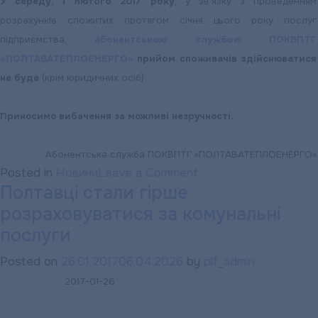
У середу, 1 лютого 2017 року
, у зв’язку з проведенням
розрахунків спожитих протягом січня цього року послуг
підприємства,
абонентською службою ПОКВПТГ
«ПОЛТАВАТЕПЛОЕНЕРГО»
прийом споживачів здійснюватися
не буде
(крім юридичних осіб).
Приносимо вибачення за можливі незручності.
Абонентська служба ПОКВПТГ «ПОЛТАВАТЕПЛОЕНЕРГО»
on
Posted in
Новини
Leave a Comment
Полтавці стали гірше
«ПОЛТАВАТЕПЛОЕН
розраховуватися за комунальні
НАГАДУЄ:
Щодо
послуги
графіку
Posted on
26.01.2017
06.04.2026
by
plf_admin
роботи
2017-01-26
абонентської
служби