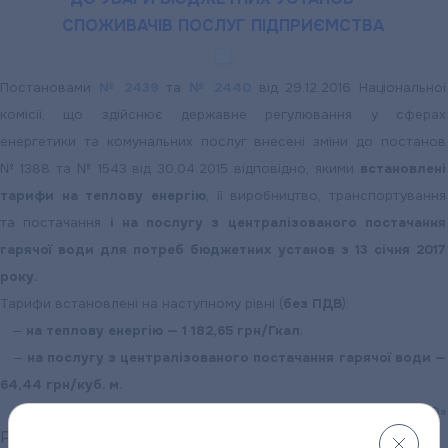
скриньок
СПОЖИВАЧІВ ПОСЛУГ ПІДПРИЄМСТВА
споживачів
Постановами
№ 2439
та
№ 2440
від 29.12.2016 Національної
комісії, що здійснює державне регулювання у сферах
енергетики та комунальних послуг внесені зміни до постанов
№ 1388 та № 1543 від 30.04.2015 відповідно, якими
встановлені
тарифи на теплову енергію
, її виробництво, транспортування
та постачання
і на послугу з централізованого постачання
гарячої води для потреб бюджетних установ з 13 січня 2017
року.
Тарифи встановлені на наступному рівні (
без ПДВ
):
—
на теплову енергію — 1 182,65 грн/Гкал
;
—
на послугу з централізованого постачання гарячої води —
64,44 грн/куб. м.
Адміністрація ПОКВПТГ «ПОЛТАВАТЕПЛОЕНЕРГО»
on
Posted in
Новини
Leave a Comment