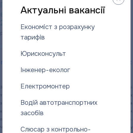
Підсумки використання системи
«ПОЛТАВАТЕПЛОЕН
Актуальні вакансії
електронних закупівель ProZorro у
ІНФОРМУЄ:
До
2016 році
Економіст з розрахунку
уваги
Posted on
13.01.2017
06.04.2026
by
plf_admin
тарифів
бюджетних
установ
2017-01-13
Юрисконсульт
—
споживачів
ПІДСУМКИ ВИКОРИСТАННЯ СИСТЕМИ ЕЛЕКТРОННИХ
послуг
Інженер-еколог
ЗАКУПІВЕЛЬ PROZORRO У 2016 РОЦІ
підприємства
Електромонтер
З серпня минулого року нардепи вирішили всі державні
тендери проводити за допомогою системи електронних
Водій автотранспортних
закупівель ProZorro. Таким чином вирішили позбавитися
корупції та підставних фірм під час замовлення товарів чи
засобів
послуг для шкіл, лікарень, комунальних та інших підприємств.
Чим може похвалитися Полтавщина, дивіться у наступному
Слюсар з контрольно-