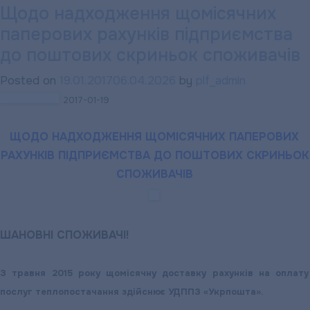
Щодо надходження щомісячних
Час
паперових рахунків підприємства
згадати
про
до поштових скриньок споживачів
передачу
Posted on
19.01.2017
06.04.2026
by
plf_admin
показників
2017-01-19
квартирних
лічильників
ЩОДО НАДХОДЖЕННЯ ЩОМІСЯЧНИХ ПАПЕРОВИХ
гарячої
РАХУНКІВ ПІДПРИЄМСТВА ДО ПОШТОВИХ СКРИНЬОК
води
СПОЖИВАЧІВ
та/
або
теплової
ШАНОВНІ СПОЖИВАЧІ!
енергії!!!
З травня 2015 року щомісячну доставку рахунків на оплату
послуг теплопостачання здійснює УДППЗ «Укрпошта».