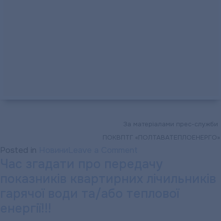
За матеріалами прес-служби
ПОКВПТГ «ПОЛТАВАТЕПЛОЕНЕРГО»
on
Posted in
Новини
Leave a Comment
Час згадати про передачу
Полтавці
показників квартирних лічильників
стали
гірше
гарячої води та/або теплової
розраховуватися
енергії!!!
за