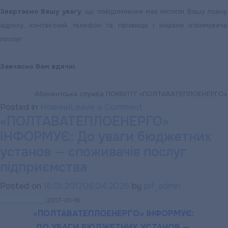
Звертаємо Вашу увагу
, що повідомлення має містити Вашу повну
адресу, контактний телефон та прізвище і ініціали отримувача
послуг.
Завчасно Вам вдячні.
Абонентська служба ПОКВПТГ «ПОЛТАВАТЕПЛОЕНЕРГО»
on
Posted in
Новини
Leave a Comment
«ПОЛТАВАТЕПЛОЕНЕРГО»
Щодо
ІНФОРМУЄ: До уваги бюджетних
надходження
щомісячних
установ — споживачів послуг
паперових
підприємства
рахунків
Posted on
16.01.2017
06.04.2026
by
plf_admin
підприємства
2017-01-16
до
«ПОЛТАВАТЕПЛОЕНЕРГО» ІНФОРМУЄ:
поштових
ДО УВАГИ БЮДЖЕТНИХ УСТАНОВ —