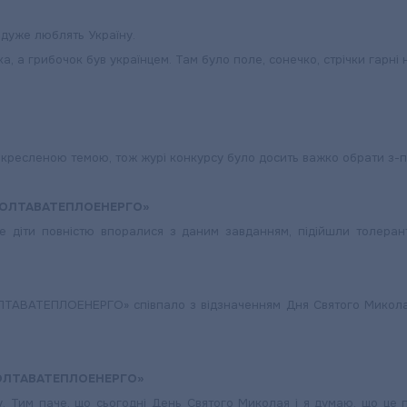
 дуже люблять Україну.
а, а грибочок був українцем. Там було поле, сонечко, стрічки гарні н
ресленою темою, тож журі конкурсу було досить важко обрати з-пом
 «ПОЛТАВАТЕПЛОЕНЕРГО»
 діти повністю впоралися з даним завданням, підійшли толерант
ПОЛТАВАТЕПЛОЕНЕРГО» співпало з відзначенням Дня Святого Миколая
«ПОЛТАВАТЕПЛОЕНЕРГО»
. Тим паче, що сьогодні День Святого Миколая і я думаю, що це по