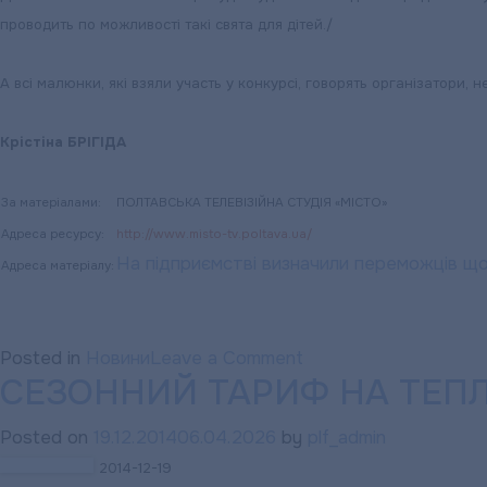
проводить по можливості такі свята для дітей./
А всі малюнки, які взяли участь у конкурсі, говорять організатори, 
Крістіна БРІГІДА
За матеріалами:
ПОЛТАВСЬКА ТЕЛЕВІЗІЙНА СТУДІЯ «МІСТО»
Адреса ресурсу:
http://www.misto-tv.poltava.ua/
На підприємстві визначили переможців що
Адреса матеріалу:
on
Posted in
Новини
Leave a Comment
СЕЗОННИЙ ТАРИФ НА ТЕПЛ
На
підприємстві
Posted on
19.12.2014
06.04.2026
by
plf_admin
визначили
2014-12-19
переможців