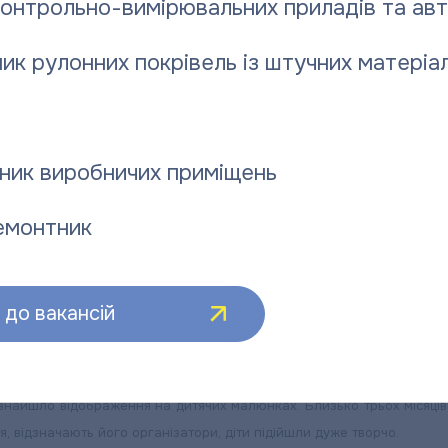
контрольно-вимірювальних приладів та ав
ик рулонних покрівель із штучних матеріал
ник виробничих приміщень
емонтник
до вакансій
ки знайшло відображення на дитячих малюнках. Близько трьох міся
, відзначають його організатори, діти підійшли дуже творчо.