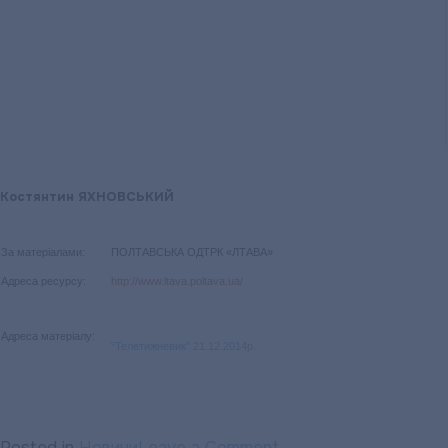
Костянтин ЯХНОВСЬКИЙ
За матеріалами:
ПОЛТАВСЬКА ОДТРК «ЛТАВА»
Адреса ресурсу:
http://www.ltava.poltava.ua/
Адреса матеріалу:
“Телетижневик” 21.12.2014р.
on
Posted in
Новини
Leave a Comment