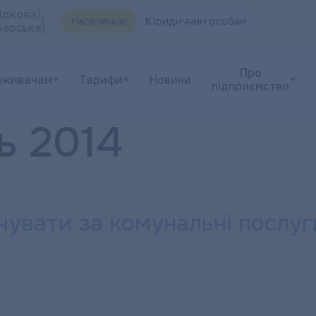
ідкова);
Населенню
Юридичним особам
черська)
Про
оживачам
Тарифи
Новини
підприємство
ь 2014
увати за комунальні послуг