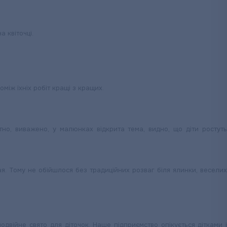
а квіточці.
іж їхніх робіт кращі з кращих.
но, виважено, у малюнках відкрита тема, видно, що діти ростуть
. Тому не обійшлося без традиційних розваг біля ялинки, веселих
двійне свято для діточок. Наше підприємство опікується дітками і