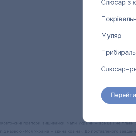
Слюсар з 
Покрівельн
Муляр
Прибираль
Слюсар–р
Перейти 
Жовто-сині прапори, вишиванки, мапи України — все це і не тіль
під назвою «Моя Україна — єдина країна». До поставленого завдання