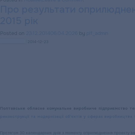
Про результати оприлюдненн
Як
держава
2015 рік
допомагає
сплачувати
Posted on
23.12.2014
06.04.2026
by
plf_admin
за
2014-12-23
комунальні
послуги?
Полтавське обласне комунальне виробниче підприємство те
реконструкції та модернізації об’єктів у сферах виробництва 
Протягом 30 календарних днів з моменту оприлюднення проекту Інве