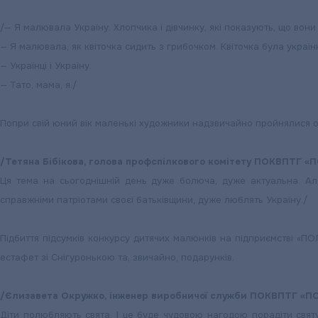
/— Я малювала Україну. Хлопчика і дівчинку, які показують, що вони
— Я малювала, як квіточка сидить з грибочком. Квіточка була українк
— Українці і Україну.
— Тато, мама, я./
Попри свій юний вік маленькі художники надзвичайно пройнялися ок
/Тетяна Бібікова, голова профспілкового комітету ПОКВПТГ
Ця тема на сьогоднішній день дуже болюча, дуже актуальна. Але
справжніми патріотами своєї батьківщини, дуже люблять Україну./
Підбиття підсумків конкурсу дитячих малюнків на підприємстві «
естафет зі Снігуронькою та, звичайно, подарунків.
/Єлизавета Окружко, інженер виробничої служби ПОКВПТГ 
Діти полюбляють свята. І це буде чудовою нагодою порадіти святу