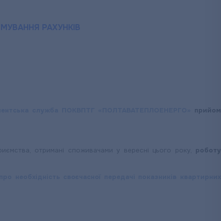
МУВАННЯ РАХУНКІВ
нентська служба ПОКВПТГ «ПОЛТАВАТЕПЛОЕНЕРГО»
прийо
риємства, отримані споживачами у вересні цього року,
робот
про необхідність своєчасної передачі показників квартирни