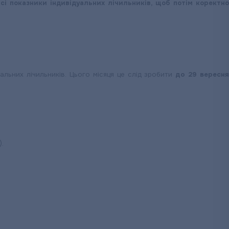
сі показники індивідуальних лічильників, щоб потім коректно
льних лічильників. Цього місяця це слід зробити
до 29 вересн
).