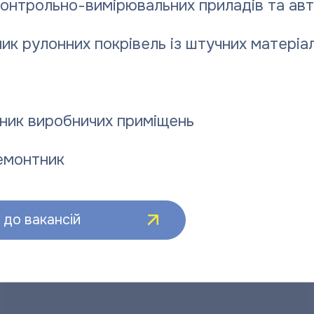
контрольно-вимірювальних приладів та ав
ик рулонних покрівель із штучних матеріал
ЕНЕРАЛЬНОГО ДИРЕКТОРА «ПОЛТАВАТЕПЛОЕНЕРГО» 
в з підприємством покращився, однак загальна забо
ник виробничих приміщень
емонтник
о обласне комунальне підприємство «Полтаватеплоенерго» було
 підсумки за попередній опалювальний сезон та міжопалювальн
озповів заступник генерального директора із збуту «Полтават
до вакансій