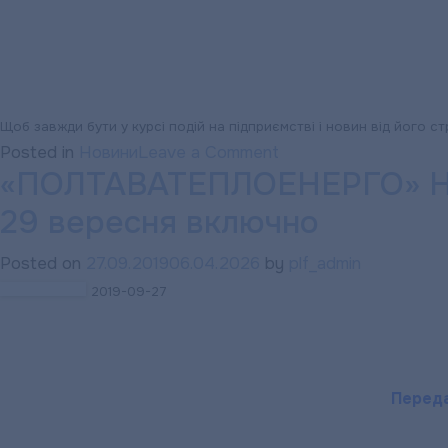
Щоб завжди бути у курсі подій на підприємстві і новин від його ст
on
Posted in
Новини
Leave a Comment
«ПОЛТАВАТЕПЛОЕНЕРГО» НАГ
«ПОЛТАВАТЕПЛОЕН
НАГАДУЄ:
29 вересня включно
Графік
роботи
Posted on
27.09.2019
06.04.2026
by
plf_admin
абонентської
2019-09-27
служби
підприємства
в
період
Переда
формування