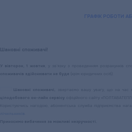
ГРАФІК РОБОТИ А
Шановні споживачі!
У вівторок, 1 жовтня
, у зв’язку з проведенням розрахунків с
споживачів здійснювати не буде
(крім юридичних осіб).
,
Шановні споживачі
звертаємо вашу увагу, що на час 
цілодобового он-лайн сервісу
офіційного сайту «ПОЛТАВАТЕП
Користуючись нагодою, абонентська служба підприємства нагад
лічильників
.
Приносимо вибачення за можливі незручності.