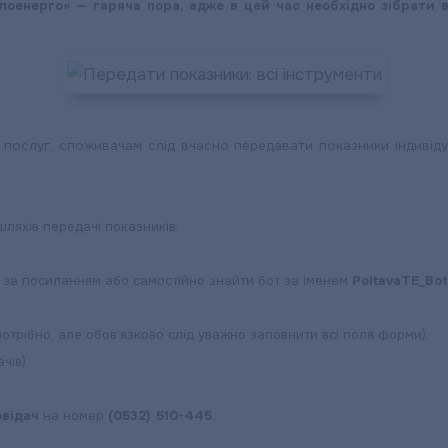
оенерго» — гаряча пора, адже в цей час необхідно зібрати в
послуг, споживачам слід вчасно передавати показники індивідуа
ляхів передачі показників:
за посиланням або самостійно знайти бот за іменем
PoltavaTE_Bot
потрібно, але обов’язково слід уважно заповнити всі поля форми);
чів).
овідач
на номер
(0532) 510-445.