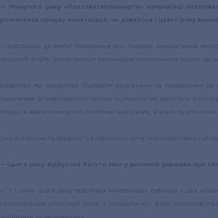
— Минулого року «Полтаватеплоенерго» наприкінці опалювал
розпочався процес монетизації, чи довелося і цього року вико
— Відповідно до вимог Положення про порядок призначення житлов
грошовій формі, повертається виконавцем комунальних послуг до д
Водночас ми керуємося Порядком розрахунку та повернення до б
закінчення опалювального сезону підприємство виконало розрахун
період з жовтня минулого по січень цього року, а вартість спожитих 
За наслідками проведеного розрахунку сума невикористаної субсид
— Цього року відбулося багато змін у допомозі держави при сп
— З 1 січня цього року відбулася монетизація субсидій у два етапи
персональний обліковий запис в «Ощадбанку». Банк розраховуєтьс
доплатити за «комуналку».