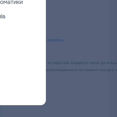
томатики
ів
РОМАН КАШИН:
ргованість населення зросла»
 готове ще в кінці літа. Та перш ніж подавати тепло до осель
ий період. Як полтавці розраховувалися за спожиті послуги з
еплоенерго» Роман КАШИН.