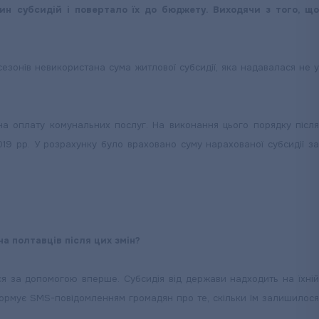
н субсидій і повертало їх до бюджету. Виходячи з того, що
зонів невикористана сума житлової субсидії, яка надавалася не у
а оплату комунальних послуг. На виконання цього порядку після
9 рр. У розрахунку було враховано суму нарахованої субсидії за
а полтавців після цих змін?
улися за допомогою вперше. Субсидія від держави надходить на їхній
ормує SMS-повідомленням громадян про те, скільки їм залишилося