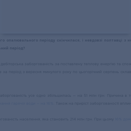
го опалювального періоду скінчилася, і невдовзі полтавці з 
ьний період?
 дебіторська заборгованість за поставлену теплову енергію та спож
в за період з вересня минулого року по цьогорічний серпень склав 
 заборгованість усе одно збільшилась — на 51 млн грн. Причина в 
чання гарячої води — на 16%
. Також на приріст заборгованості впли
ргованість населення, яка становить 214 млн грн. При цьому
16% дом