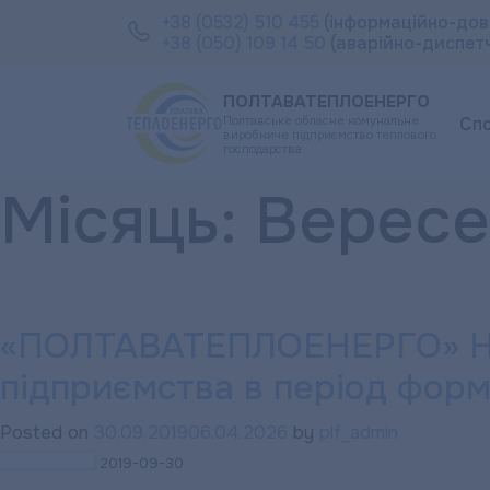
+38 (0532) 510 455
(інформаційно-дов
+38 (050) 109 14 50
(аварійно-диспет
ПОЛТАВАТЕПЛОЕНЕРГО
Полтавське обласне комунальне
Сп
виробниче підприємство теплового
господарства
Місяць:
Вересе
«ПОЛТАВАТЕПЛОЕНЕРГО» НАГ
підприємства в період форм
Posted on
30.09.2019
06.04.2026
by
plf_admin
2019-09-30