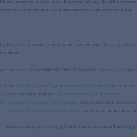
рахунків
Кінець кожного місяця для абонентської служби «Полтаватепл
провести нарахування за підсумками розрахункового періоду.
Щоб суми у платіжках відповідали фактичному обсягу спожитих 
включно
.
Для зручності споживачів «Полтаватеплоенерго» розробило кілька ш
1. Через
чат-боти
у месенджерах
Viber
і
Telegram
(можна перейти 
2. Через
он-лайн сервіси
офіційного сайту підприємства
:
—
«Передати показники лічильника»
(реєструватися в сервісі не 
—
«Особистий кабінет споживача»
(для зареєстрованих користува
3. Зателефонувавши на
цілодобовий багатоканальний автовідп