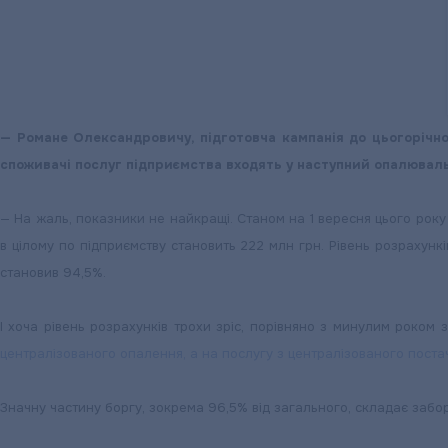
— Романе Олександровичу, підготовча кампанія до цьогорічно
споживачі послуг підприємства входять у наступний опалювал
— На жаль, показники не найкращі. Станом на 1 вересня цього року
в цілому по підприємству становить 222 млн грн. Рівень розрахункі
становив 94,5%.
І хоча рівень розрахунків трохи зріс, порівняно з минулим роком
централізованого опалення, а на послугу з централізованого поста
Значну частину боргу, зокрема 96,5% від загального, складає забо