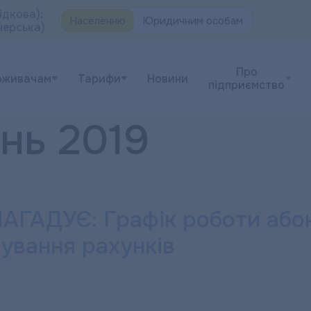
ідкова);
Населенню
Юридичним особам
черська)
Про
оживачам
Тарифи
Новини
підприємство
нь 2019
АДУЄ: Графік роботи абон
ування рахунків