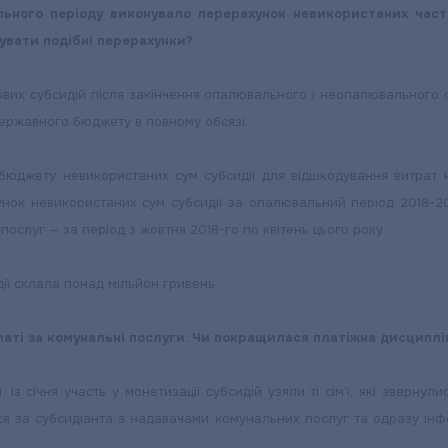
ьного періоду виконувало перерахунок невикористаних части
нувати подібні перерахунки?
их субсидій після закінчення опалювального і неопалювального се
ержавного бюджету в повному обсязі.
юджету невикористаних сум субсидії для відшкодування витрат н
ок невикористаних сум субсидії за опалювальний період 2018-201
послуг — за період з жовтня 2018-го по квітень цього року.
ії склала понад мільйон гривень.
латі за комунальні послуги. Чи покращилася платіжна дисциплін
. Із січня участь у монетизації субсидій узяли ті сім’ї, які зверн
я за субсидіанта з надавачами комунальних послуг та одразу інф