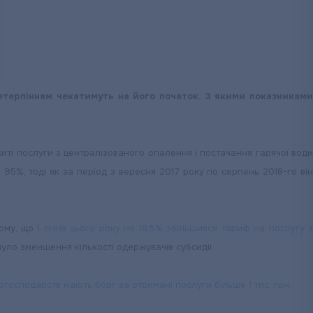
нетерпінням чекатимуть на його початок. З якими показниками
иті послуги з централізованого опалення і постачання гарячої води
95%, тоді як за період з вересня 2017 року по серпень 2018-го він
тому, що
1 січня цього року на 18,5% збільшився тариф на послугу 
нуло зменшення кількості одержувачів субсидії.
огосподарств мають борг за отримані послуги більше 1 тис. грн
.