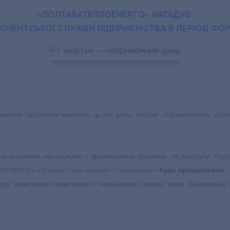
«ПОЛТАВАТЕПЛОЕНЕРГО» НАГАДУЄ:
БОНЕНТСЬКОЇ СЛУЖБИ ПІДПРИЄМСТВА В ПЕРІОД ФОР
пожитих протягом вересня цього року послуг підприємства
або
проведення нарахувань і формування рахунків за послуги підп
ЛОЕНЕРГО»
«Особистий кабінет споживача»
буде призупинено.
ує власникам квартирних лічильників гарячої води (водомірів)