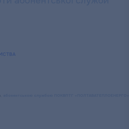
и абонентської служби
ЄМСТВА
а,
абонентською службою ПОКВПТГ «ПОЛТАВАТЕПЛОЕНЕРГО