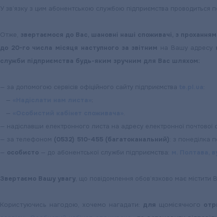
У зв’язку з цим абонентською службою підприємства проводиться
Отже,
звертаємося до Вас, шановні наші споживачі, з проханням
до 20-го числа місяця наступного за звітним
на Вашу адресу
служби підприємства будь-яким зручним для Вас шляхом:
— за допомогою сервісів офіційного сайту підприємства
te.pl.ua
:
—
«Надіслати нам листа»
;
—
«Особистий кабінет споживача»
.
— надіславши електронного листа на адресу електронної почтової
— за телефоном
(0532) 510-455 (багатоканальний)
: з понеділка п
—
особисто
— до абонентської служби підприємства:
м. Полтава, 
Звертаємо Вашу увагу
, що повідомлення обов’язково має містити 
Користуючись нагодою, хочемо нагадати:
для
щомісячного
отр