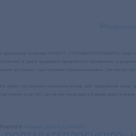
У дружньому колективі ПОКВПТГ «ПОЛТАВАТЕПЛОЕНЕРГО» існує чудов
Особлива ж увага традиційно приділяється працівникам, у родинах 
своїми дітлахами – цьогорічними першокласниками. Уже вкотре проф
На думку полтавських теплоенергетиків, цей традиційний захід, п
підготувати їх до того, що на них чекає довга й цікава дорога знань
on
Posted in
Новини
Leave a Comment
Профспілковий