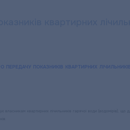
казників квартирних лічильни
ЕРГО»
О ПЕРЕДАЧУ ПОКАЗНИКІВ КВАРТИРНИХ ЛІЧИЛЬНИКІВ 
є власникам квартирних лічильників гарячої води (водомірів), що 
ів.