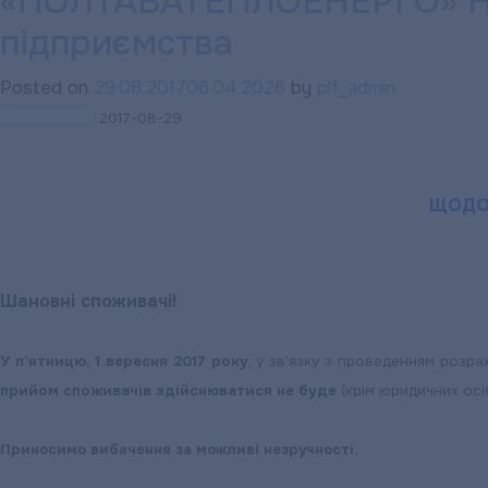
«ПОЛТАВАТЕПЛОЕНЕРГО» НАГ
комітет
підприємства
підприємства
привітав
Posted on
29.08.2017
06.04.2026
by
plf_admin
цьогорічних
2017-08-29
першачків
із
Днем
ЩОДО 
Знань
Шановні споживачі!
У п’ятницю, 1 вересня 2017 року
, у зв’язку з проведенням розр
прийом споживачів здійснюватися не буде
(крім юридичних осіб
Приносимо вибачення за можливі незручності.