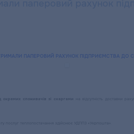
мали паперовий рахунок під
ТРИМАЛИ ПАПЕРОВИЙ РАХУНОК ПІДПРИЄМСТВА ДО 
 окремих споживачів зі скаргами
на відсутність доставки рах
лату послуг теплопостачання здійснює УДППЗ «Укрпошта».