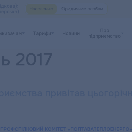
ідкова);
Населенню
Юридичним особам
черська)
Про
оживачам
Тарифи
Новини
підприємство
ь 2017
риємства привітав цьогорічн
ПРОФСПІЛКОВИЙ КОМІТЕТ «ПОЛТАВАТЕПЛОЕНЕРГО»