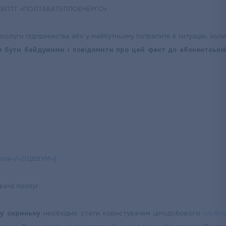
 ПОКВПТГ «ПОЛТАВАТЕПЛОЕНЕРГО».
ослуги підприємства або у майбутньому потрапите в ситуацію, коли
е бути байдужими і повідомити про цей факт до абонентсько
школа»/«ОЦЕВУМ»)
.
вача послуг.
ну скриньку
необхідно стати користувачем цілодобового
on-line