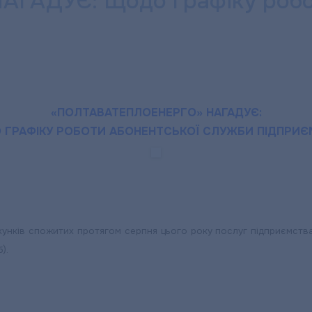
АДУЄ: Щодо графіку робот
«ПОЛТАВАТЕПЛОЕНЕРГО» НАГАДУЄ:
ГРАФІКУ РОБОТИ АБОНЕНТСЬКОЇ СЛУЖБИ ПІДПРИ
ахунків спожитих протягом серпня цього року послуг підприємств
).