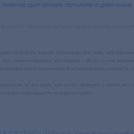
ПРИВІТАВ ЦЬОГОРІЧНИХ ПЕРШАЧКІВ ІЗ ДНЕМ ЗНАНЬ
а багаторічна традиція: напередодні Дня Знань, який відзначаєть
яких з’явилися першачки або студенти. І цей рік не став виключен
спілковий комітет підприємства вітає новоспечених школярів та сту
риурочений до Дня знань, має на меті пробудити у малечі жагу до
, сповнена нових відкриттів та щоденних турбот.