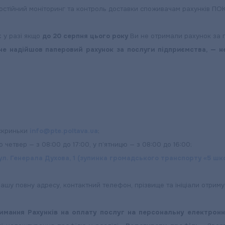
 постійний моніторинг та контроль доставки споживачам рахунків
:
у разі якщо
до 20 серпня цього року
Ви не отримали рахунок за п
не надійшов паперовий рахунок за послуги підприємства, — н
 скриньки
info@pte.poltava.ua
;
о четвер — з 08:00 до 17:00, у п’ятницю — з 08:00 до 16:00;
вул. Генерала Духова, 1 (зупинка громадського транспорту «5 
Вашу повну адресу, контактний телефон, прізвище та ініціали отриму
имання Рахунків на оплату послуг на персональну електрон