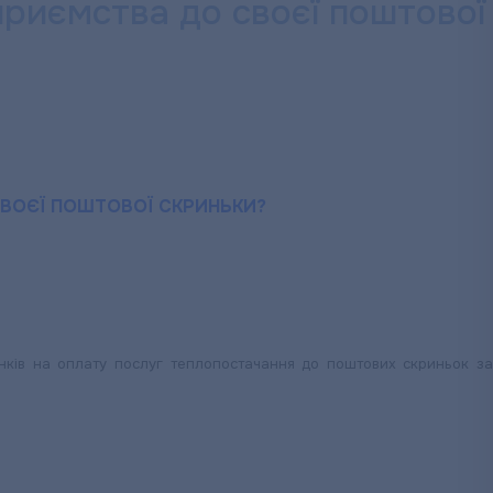
приємства до своєї поштової
СВОЄЇ ПОШТОВОЇ СКРИНЬКИ?
унків на оплату послуг теплопостачання до поштових скриньок з