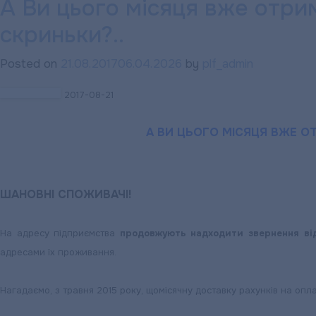
А Ви цього місяця вже отри
Графік
роботи
скриньки?..
абонентської
служби
Posted on
21.08.2017
06.04.2026
by
plf_admin
у
2017-08-21
святкові
дні
А ВИ ЦЬОГО МІСЯЦЯ ВЖЕ О
ШАНОВНІ СПОЖИВАЧІ!
На адресу підприємства
продовжують надходити звернення від
адресами їх проживання.
Нагадаємо, з травня 2015 року, щомісячну доставку рахунків на оп