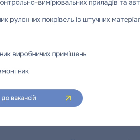
контрольно-вимірювальних приладів та ав
ик рулонних покрівель із штучних матеріал
служби у святкові дні
ник виробничих приміщень
емонтник
ГРАФІК РОБОТИ
АБОНЕНТСЬКОЇ СЛУЖБИ ПІДПРИЄМСТВА
У СВЯТКОВІ ДНІ
до вакансій