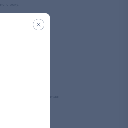
ного року.
живачеві суму пільгової знижки.