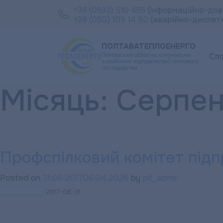
+38 (0532) 510 455
(інформаційно-дов
+38 (050) 109 14 50
(аварійно-диспет
ПОЛТАВАТЕПЛОЕНЕРГО
Полтавське обласне комунальне
Сп
виробниче підприємство теплового
господарства
Місяць:
Серпен
Профспілковий комітет підп
Posted on
31.08.2017
06.04.2026
by
plf_admin
2017-08-31