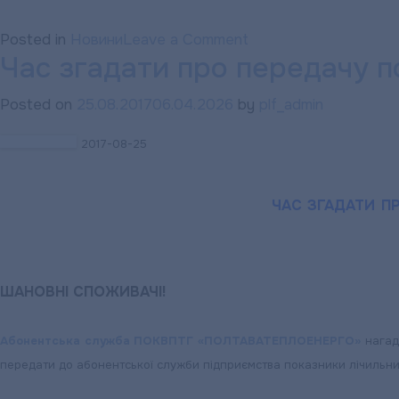
on
Posted in
Новини
Leave a Comment
Час згадати про передачу по
«ПОЛТАВАТЕПЛОЕН
НАГАДУЄ:
Posted on
25.08.2017
06.04.2026
by
plf_admin
Щодо
графіку
2017-08-25
роботи
абонентської
ЧАС ЗГАДАТИ ПР
служби
підприємства
ШАНОВНІ СПОЖИВАЧІ!
Абонентська служба ПОКВПТГ «ПОЛТАВАТЕПЛОЕНЕРГО»
нагаду
передати до абонентської служби підприємства показники лічильник