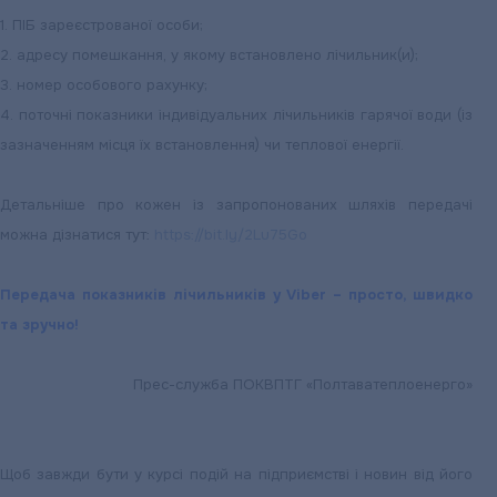
1. ПІБ зареєстрованої особи;
2. адресу помешкання, у якому встановлено лічильник(и);
3. номер особового рахунку;
4. поточні показники індивідуальних лічильників гарячої води (із
зазначенням місця їх встановлення) чи теплової енергії.
Детальніше про кожен із запропонованих шляхів передачі
можна дізнатися тут:
https://bit.ly/2Lu75Go
Передача показників лічильників у Viber – просто, швидко
та зручно!
Прес-служба ПОКВПТГ «Полтаватеплоенерго»
Щоб завжди бути у курсі подій на підприємстві і новин від його