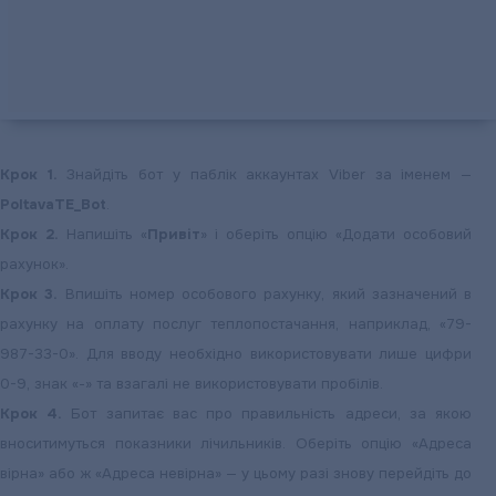
Крок 1.
Знайдіть бот у паблік аккаунтах Viber за іменем —
PoltavaTE_Bot
.
Крок 2.
Напишіть «
Привіт
» і оберіть опцію «Додати особовий
рахунок».
Крок 3.
Впишіть номер особового рахунку, який зазначений в
рахунку на оплату послуг теплопостачання, наприклад, «79-
987-33-0». Для вводу необхідно використовувати лише цифри
0-9, знак «-» та взагалі не використовувати пробілів.
Крок 4.
Бот запитає вас про правильність адреси, за якою
вноситимуться показники лічильників. Оберіть опцію «Адреса
вірна» або ж «Адреса невірна» — у цьому разі знову перейдіть до