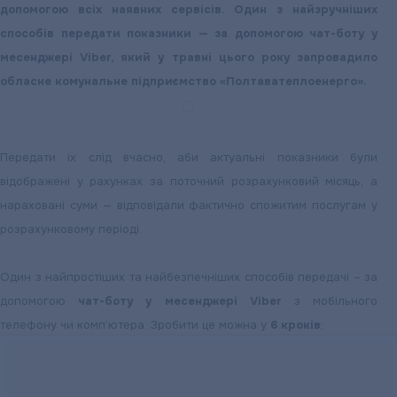
допомогою всіх наявних сервісів. Один з найзручніших
способів передати показники — за допомогою чат-боту у
месенджері Viber, який у травні цього року запровадило
обласне комунальне підприємство «Полтаватеплоенерго».
Передати їх слід вчасно, аби актуальні показники були
відображені у рахунках за поточний розрахунковий місяць, а
нараховані суми — відповідали фактично спожитим послугам у
розрахунковому періоді.
Один з найпростіших та найбезпечніших способів передачі – за
допомогою
чат-боту у месенджері Viber
з мобільного
телефону чи комп’ютера. Зробити це можна у
6 кроків
: