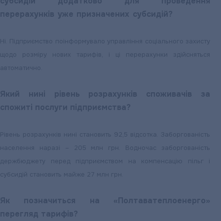
субсидій додатково для проведення
перерахунків уже призначених субсидій?
Ні. Підприємство поінформувало управління соціального захисту
щодо розміру нових тарифів, і ці перерахунки здійсняться
автоматично.
Який нині рівень розрахунків споживачів за
спожиті послуги підприємства?
Рівень розрахунків нині становить 92,5 відсотка. Заборгованість
населення наразі – 205 млн грн. Водночас заборгованість
держбюджету перед підприємством на компенсацію пільг і
субсидій становить майже 27 млн грн.
Як позначиться на «Полтаватеплоенерго»
перегляд тарифів?