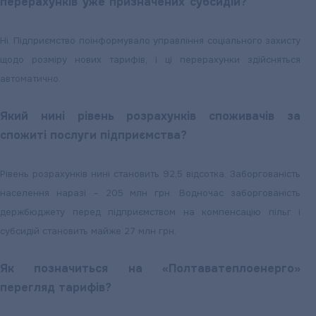
перерахунків уже призначених субсидій?
Ні. Підприємство поінформувало управління соціального захисту
щодо розміру нових тарифів, і ці перерахунки здійсняться
автоматично.
Який нині рівень розрахунків споживачів за
спожиті послуги підприємства?
Рівень розрахунків нині становить 92,5 відсотка. Заборгованість
населення наразі – 205 млн грн. Водночас заборгованість
держбюджету перед підприємством на компенсацію пільг і
субсидій становить майже 27 млн грн.
Як позначиться на «Полтаватеплоенерго»
перегляд тарифів?