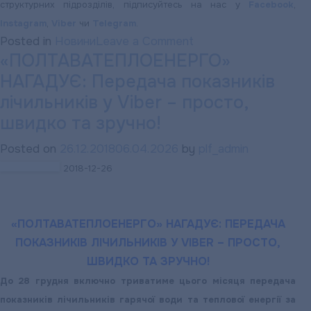
структурних підрозділів, підписуйтесь на нас у
Facebook
,
Instagram
,
Viber
чи
Telegram
.
on
Posted in
Новини
Leave a Comment
«ПОЛТАВАТЕПЛОЕНЕРГО»
«ПОЛТАВАТЕПЛОЕН
НАГАДУЄ: Передача показників
НАГАДУЄ:
Передача
лічильників у Viber – просто,
показників
швидко та зручно!
лічильників
Posted on
26.12.2018
06.04.2026
by
plf_admin
у
2018-12-26
Viber
–
просто,
«ПОЛТАВАТЕПЛОЕНЕРГО» НАГАДУЄ: ПЕРЕДАЧА
швидко
ПОКАЗНИКІВ ЛІЧИЛЬНИКІВ У VIBER – ПРОСТО,
та
ШВИДКО ТА ЗРУЧНО!
зручно!
До 28 грудня включно триватиме цього місяця передача
показників лічильників гарячої води та теплової енергії за