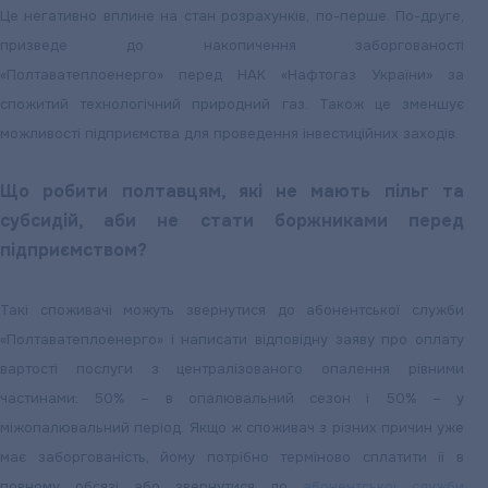
Це негативно вплине на стан розрахунків, по-перше. По-друге,
призведе до накопичення заборгованості
«Полтаватеплоенерго» перед НАК «Нафтогаз України» за
спожитий технологічний природний газ. Також це зменшує
можливості підприємства для проведення інвестиційних заходів.
Що робити полтавцям, які не мають пільг та
субсидій, аби не стати боржниками перед
підприємством?
Такі споживачі можуть звернутися до абонентської служби
«Полтаватеплоенерго» і написати відповідну заяву про оплату
вартості послуги з централізованого опалення рівними
частинами: 50% – в опалювальний сезон і 50% – у
міжопалювальний період. Якщо ж споживач з різних причин уже
має заборгованість, йому потрібно терміново сплатити її в
повному обсязі або звернутися до
абонентської служби