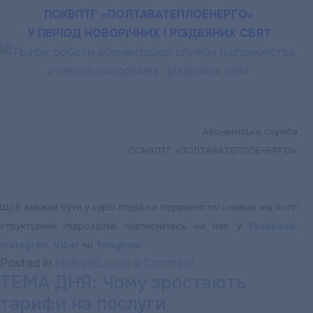
та
ПОКВПТГ «ПОЛТАВАТЕПЛОЕНЕРГО»
теплової
У ПЕРІОД НОВОРІЧНИХ І РІЗДВЯНИХ СВЯТ
енергії
завершується!!!
Абонентська служба
ПОКВПТГ «ПОЛТАВАТЕПЛОЕНЕРГО».
Щоб завжди бути у курсі подій на підприємстві і новин від його
структурних підрозділів, підписуйтесь на нас у
Facebook
,
Instagram
,
Viber
чи
Telegram
.
on
Posted in
Новини
Leave a Comment
ТЕМА ДНЯ: Чому зростають
Графік
тарифи на послуги
роботи