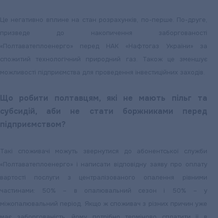
Це негативно вплине на стан розрахунків, по-перше. По-друге,
призведе до накопичення заборгованості
«Полтаватеплоенерго» перед НАК «Нафтогаз України» за
спожитий технологічний природний газ. Також це зменшує
можливості підприємства для проведення інвестиційних заходів.
Що робити полтавцям, які не мають пільг та
субсидій, аби не стати боржниками перед
підприємством?
Такі споживачі можуть звернутися до абонентської служби
«Полтаватеплоенерго» і написати відповідну заяву про оплату
вартості послуги з централізованого опалення рівними
частинами: 50% – в опалювальний сезон і 50% – у
міжопалювальний період. Якщо ж споживач з різних причин уже
має заборгованість, йому потрібно терміново сплатити її в