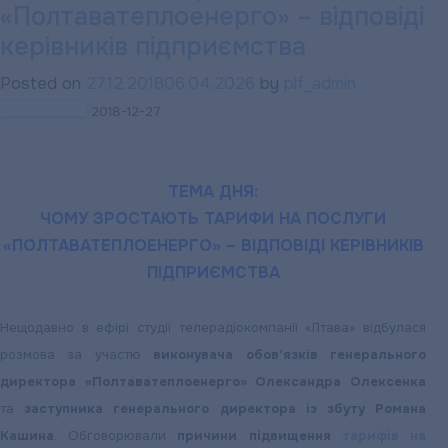
абонентської
«Полтаватеплоенерго» – відповіді
служби
керівників підприємства
підприємства
Posted on
27.12.2018
06.04.2026
by
plf_admin
у
2018-12-27
період
новорічних
і
ТЕМА ДНЯ:
різдвяних
ЧОМУ ЗРОСТАЮТЬ ТАРИФИ НА ПОСЛУГИ
свят
«ПОЛТАВАТЕПЛОЕНЕРГО» – ВІДПОВІДІ КЕРІВНИКІВ
ПІДПРИЄМСТВА
Нещодавно в ефірі студії телерадіокомпанії «Лтава» відбулася
розмова за участю
виконувача обов’язків генерального
директора «Полтаватеплоенерго» Олександра Олексенка
та
заступника генерального директора із збуту Романа
Кашина
. Обговорювали
причини підвищення
тарифів на