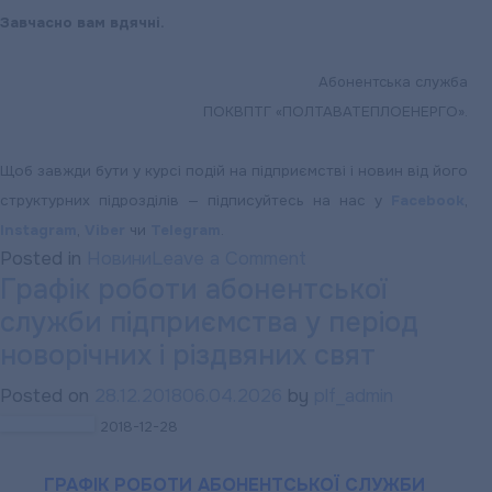
Завчасно вам вдячні.
Абонентська служба
ПОКВПТГ «ПОЛТАВАТЕПЛОЕНЕРГО».
Щоб завжди бути у курсі подій на підприємстві і новин від його
структурних підрозділів — підписуйтесь на нас у
Facebook
,
Instagram
,
Viber
чи
Telegram
.
on
Posted in
Новини
Leave a Comment
Графік роботи абонентської
Термін
служби підприємства у період
передачі
показників
новорічних і різдвяних свят
квартирних
Posted on
28.12.2018
06.04.2026
by
plf_admin
лічильників
2018-12-28
гарячої
води
ГРАФІК РОБОТИ АБОНЕНТСЬКОЇ СЛУЖБИ