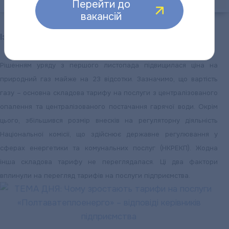
Перейти до
вакансій
Із чим пов’язаний перегляд тарифів?
Рішенням уряду з першого листопада підвищилася ціна на
природний газ майже на 23 відсотки. Зазначимо, що вартість
газу – основна складова тарифу на послуги з централізованого
опалення та централізованого постачання гарячої води. Окрім
цього, збільшився розмір внесків на регуляторну діяльність
Національної комісії, що здійснює державне регулювання у
сферах енергетики та комунальних послуг (НКРЕКП). Жодна
інша складова тарифу не переглядалася. Ці два фактори
вплинули на перегляд тарифів на послуги підприємства.