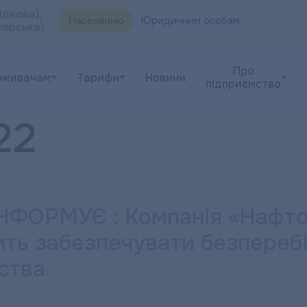
ідкова);
Населенню
Юридичним особам
черська)
Про
оживачам
Тарифи
Новини
підприємство
22
ОРМУЄ : Компанія «Нафтог
ть забезпечувати безперебі
ства.