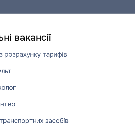
ні вакансії
з розрахунку тарифів
льт
колог
нтер
транспортних засобів