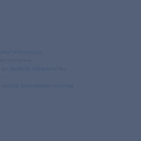
лтаватеплоенерго”
онт котелень
 до фахівців підприємства
 період формування рахунків