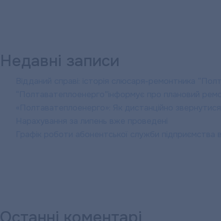
Трейдинг»
(НАК
Нафтогаз
України)
продовжить
Недавні записи
забезпечувати
безперебійне
Відданий справі: історія слюсаря-ремонтника “По
газопостачання
“Полтаватеплоенерго”інформує про плановий рем
для
«Полтаватеплоенерго»: Як дистанційно звернутися
потреб
Нарахування за липень вже проведені
українського
Графік роботи абонентської служби підприємства в
суспільства.
Останні коментарі