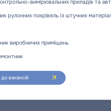
контрольно-вимірювальних приладів та ав
ик рулонних покрівель із штучних матеріал
ник виробничих приміщень
емонтник
до вакансій