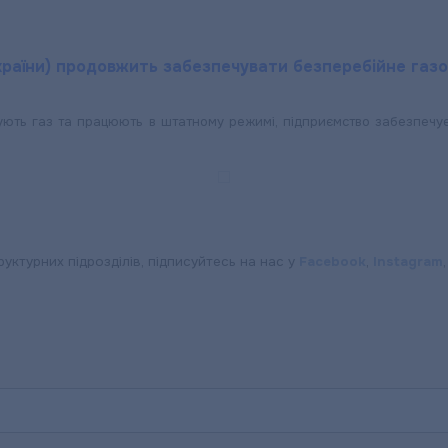
раїни) продовжить забезпечувати безперебійне газоп
ують газ та працюють в штатному режимі, підприємство забезпечує 
руктурних підрозділів, підписуйтесь на нас у
Facebook
,
Instagram
ЕРГО»