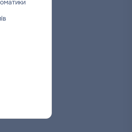
томатики
ів