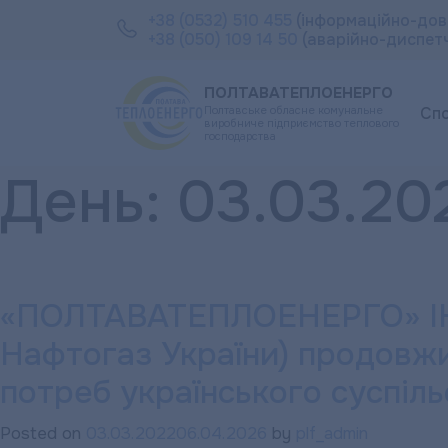
+38 (0532) 510 455
(інформаційно-дов
+38 (050) 109 14 50
(аварійно-диспет
ПОЛТАВАТЕПЛОЕНЕРГО
Полтавське обласне комунальне
Сп
виробниче підприємство теплового
господарства
День:
03.03.20
«ПОЛТАВАТЕПЛОЕНЕРГО» ІНФ
Нафтогаз України) продовжи
потреб українського суспіль
Posted on
03.03.2022
06.04.2026
by
plf_admin