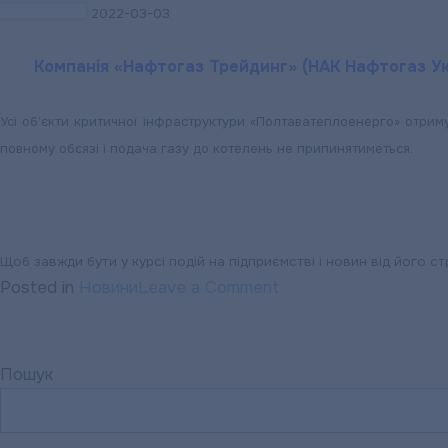
2022-03-03
Компанія «Нафтогаз Трейдинг» (НАК Нафтогаз Ук
Усі об’єкти критичної інфраструктури «Полтаватеплоенерго» отрим
повному обсязі і подача газу до котелень не припинятиметься.
Щоб завжди бути у курсі подій на підприємстві і новин від його ст
on
Posted in
Новини
Leave a Comment
«ПОЛТАВАТЕПЛОЕН
ІНФОРМУЄ
:
Пошук
Компанія
«Нафтогаз