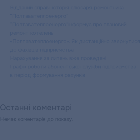
будували
Відданий справі: історія слюсаря-ремонтника
фортифікаційні
“Полтаватеплоенерго”
споруди.
“Полтаватеплоенерго”інформує про плановий
ремонт котелень
«Полтаватеплоенерго»: Як дистанційно звернутися
до фахівців підприємства
Нарахування за липень вже проведені
Графік роботи абонентської служби підприємства
в період формування рахунків
Останні коментарі
Немає коментарів до показу.