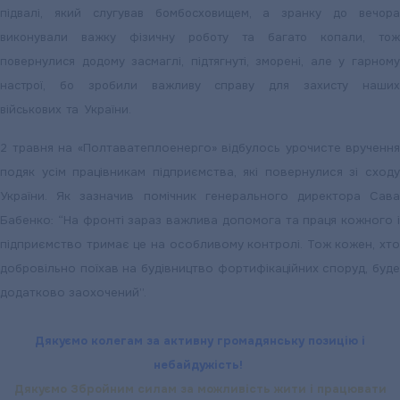
підвалі, який слугував бомбосховищем, а зранку до вечора
виконували важку фізичну роботу та багато копали, тож
повернулися додому засмаглі, підтягнуті, зморені, але у гарному
настрої, бо зробили важливу справу для захисту наших
військових та України.
2 травня на «Полтаватеплоенерго» відбулось урочисте вручення
подяк усім працівникам підприємства, які повернулися зі сходу
України. Як зазначив помічник генерального директора Сава
Бабенко: “На фронті зараз важлива допомога та праця кожного і
підприємство тримає це на особливому контролі. Тож кожен, хто
добровільно поїхав на будівництво фортифікаційних споруд, буде
додатково заохочений”.
Дякуємо колегам за активну громадянську позицію і
небайдужість!
Дякуємо Збройним силам за можливіcть жити і працювати