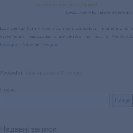
заради майбутнього України!
Пресслужба «Полтаватеплоенерго»
Щоб завжди бути у курсі подій на підприємстві і новин від його
структурних підрозділів, підписуйтесь на нас у
Facebook
,
Instagram
,
Viber
чи
Telegram
.
on
Posted in
Новини
Leave a Comment
Зі
сходу
Пошук
України
Пошук
повернулися
працівники
«Полтавателоенерго
Недавні записи
які