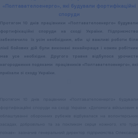
«Полтавателоенерго», які будували фортифікаційні
споруди
Протягом 10 днів працівники «Полтавателоенерго» будували
фортифікаційні споруди на сході України. Підприємство
забезпечило їх усім необхідним, аби ці важливі роботи біля
лінії бойових дій були виконані якнайкраще і кожен робітник
мав усе необхідне. Другого травня відбулося урочисте
нагородження подяками працівників «Полтавателоенерго», які
приїхали зі сходу України.
Протягом 10 днів працівники «Полтавателоенерго» будували
фортифікаційні споруди на сході України.
«Допомога військовим 
облаштуванні оборонних рубежів відбувалася на волонтерських
засадах, добровільно та за покликом серця кожного, хто туди
поїхав»- зазначив генеральний директор підприємства Олександр