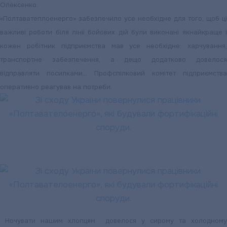
Олексенко.
«Полтаватеплоенерго» забезпечило усе необхідне для того, щоб ці
важливі роботи біля лінії бойових дій були виконані якнайкраще і
кожен робітник підприємства мав усе необхідне: харчування,
транспортне забезпечення, а дещо додатково довелося
відправляти посилками… Профспілковий комітет підприємства
оперативно реагував на потреби.
Ночувати нашим хлопцям довелося у сирому та холодному