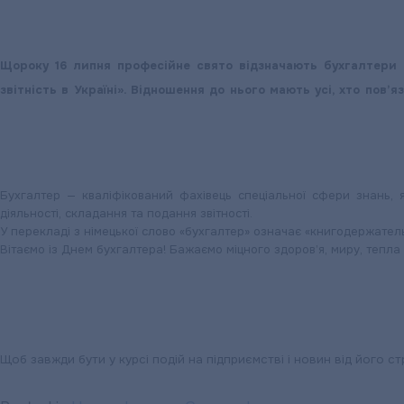
Щороку 16 липня професійне свято відзначають бухгалтери в
звітність в Україні». Відношення до нього мають усі, хто пов
Бухгалтер — кваліфікований фахівець спеціальної сфери знань, я
діяльності, складання та подання звітності.
У перекладі з німецької слово «бухгалтер» означає «книгодержател
Вітаємо із Днем бухгалтера! Бажаємо міцного здоров’я, миру, тепла
Щоб завжди бути у курсі подій на підприємстві і новин від його ст