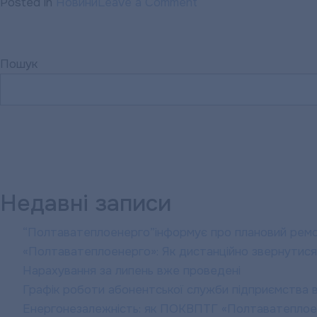
on
Posted in
Новини
Leave a Comment
«Полтавтеплоенерго
ВІТАЄМО
із
Пошук
Днем
бухгалтера!
Недавні записи
“Полтаватеплоенерго”інформує про плановий рем
«Полтаватеплоенерго»: Як дистанційно звернутися
Нарахування за липень вже проведені
Графік роботи абонентської служби підприємства в
Енергонезалежність: як ПОКВПТГ «Полтаватеплоен