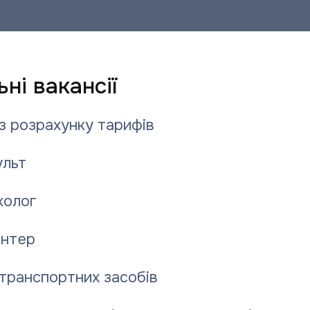
ні вакансії
з розрахунку тарифів
льт
колог
нтер
транспортних засобів