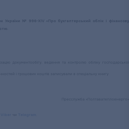
н України № 996-XIV «Про бухгалтерський облік і фінансову
істю.
ізацію документообігу, ведення та контролю обліку господарської
нностей і грошових коштів записували в спеціальну книгу.
Пресслужба «Полтаватеплоенерго»
,
Viber
чи
Telegram
.