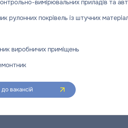
контрольно-вимірювальних приладів та ав
ик рулонних покрівель із штучних матеріал
ник виробничих приміщень
емонтник
до вакансій