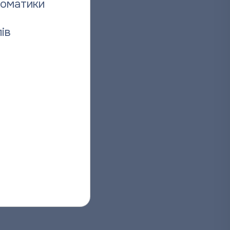
томатики
ів