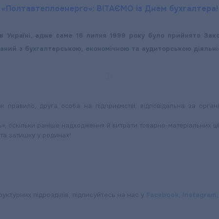
«Полтавтеплоенерго»: ВІТАЄМО із Днем бухгалтера!
 Україні, адже саме 16 липня 1999 року було прийнято Зако
’язаний з бухгалтерською, економічною та аудиторською діяльн
к правило, друга особа на підприємстві, відповідальна за орган
ь», оскільки раніше надходження й витрати товарно-матеріальних ці
 та затишку у родинах!
руктурних підрозділів, підписуйтесь на нас у
Facebook
,
Instagram