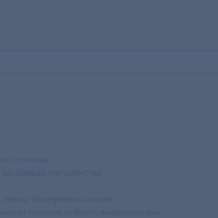
»:
онт котелень
 до фахівців підприємства
 період формування рахунків
ерго» посилює стійкість енергосистеми