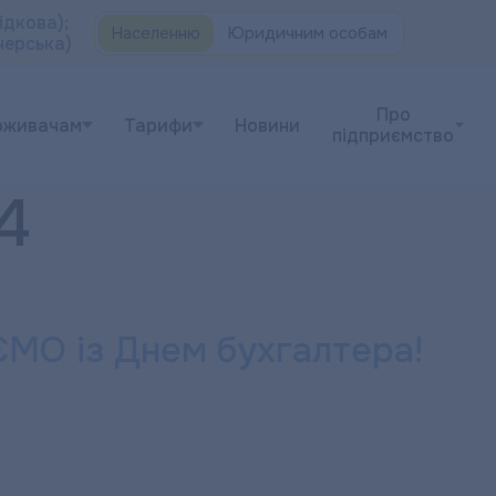
ідкова);
Населенню
Юридичним особам
черська)
Про
оживачам
Тарифи
Новини
підприємство
4
ЄМО із Днем бухгалтера!