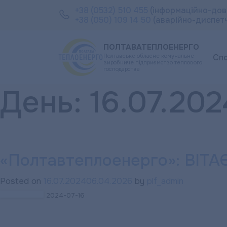
+38 (0532) 510 455
(інформаційно-дов
+38 (050) 109 14 50
(аварійно-диспет
ПОЛТАВАТЕПЛОЕНЕРГО
Полтавське обласне комунальне
Сп
виробниче підприємство теплового
господарства
День:
16.07.202
«Полтавтеплоенерго»: ВІТА
Posted on
16.07.2024
06.04.2026
by
plf_admin
2024-07-16