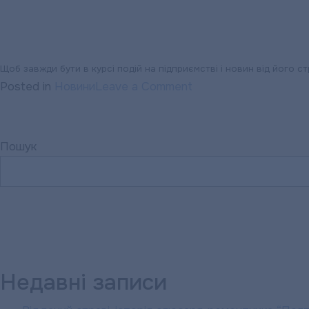
Щоб завжди бути в курсі подій на підприємстві і новин від його с
on
Posted in
Новини
Leave a Comment
«ПОЛТАВАТЕПЛОЕН
А
ви
Пошук
цього
місяця
вже
отримали
паперовий
рахунок
підприємства
Недавні записи
до