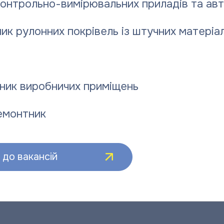
контрольно-вимірювальних приладів та ав
ик рулонних покрівель із штучних матеріал
ник виробничих приміщень
емонтник
до вакансій