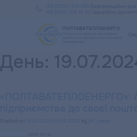
+38 (0532) 510 455
(інформаційно-дов
+38 (050) 109 14 50
(аварійно-диспет
ПОЛТАВАТЕПЛОЕНЕРГО
Полтавське обласне комунальне
Сп
виробниче підприємство теплового
господарства
День:
19.07.202
«ПОЛТАВАТЕПЛОЕНЕРГО»: А 
підприємства до своєї пошто
Posted on
19.07.2024
06.04.2026
by
plf_admin
2024-07-19