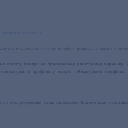
и
info@pte.poltava.ua
.
вашу повну адресу, контактний телефон, прізвище та ініціали отриму
 на оплату послуг на персональну електронну скриньку,
н
і налаштування профілю у розділі
«Редагувати профіль»
.
сті обслуговування своїх споживачів. Будемо вдячні за ваш