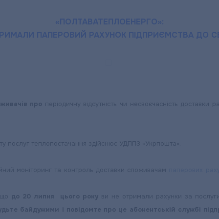
«ПОЛТАВАТЕПЛОЕНЕРГО»:
ТРИМАЛИ ПАПЕРОВИЙ РАХУНОК ПІДПРИЄМСТВА ДО С
оживачів про
періодичну відсутність чи несвоєчасність доставки р
ату послуг теплопостачання здійснює УДППЗ «Укрпошта».
ійний моніторинг та контроль доставки споживачам
паперових ра
кщо
до 20 липня цього року
ви не отримали рахунки за послуги
будьте байдужими і повідомте про це абонентській службі пі