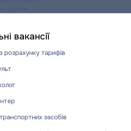
лтаватеплоенерго”
онт котелень
 до фахівців підприємства
 період формування рахунків
ні вакансії
з розрахунку тарифів
льт
колог
нтер
транспортних засобів