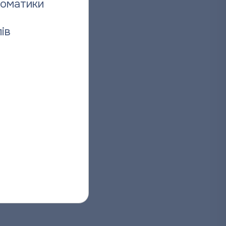
томатики
ів