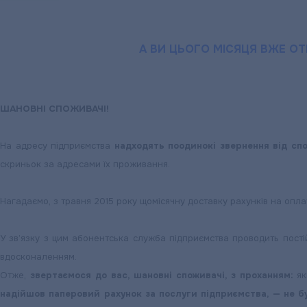
А ВИ ЦЬОГО МІСЯЦЯ ВЖЕ О
ШАНОВНІ СПОЖИВАЧІ!
На адресу підприємства
надходять поодинокі звернення від сп
скриньок за адресами їх проживання.
Нагадаємо, з травня 2015 року щомісячну доставку рахунків на опл
У зв’язку з цим абонентська служба підприємства проводить пост
вдосконаленням.
Отже,
звертаємося до вас, шановні споживачі, з проханням:
я
надійшов паперовий рахунок за послуги підприємства, — не 