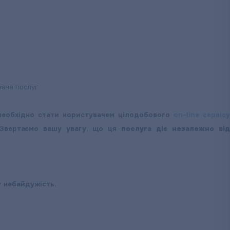
вача послуг.
еобхідно стати користувачем цілодобового
on-line сервіс
 Звертаємо вашу увагу, що ця
послуга діє незалежно ві
у небайдужість.