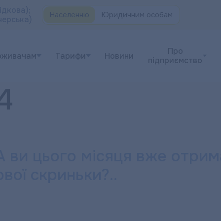
ідкова);
Населенню
Юридичним особам
черська)
Про
оживачам
Тарифи
Новини
підприємство
4
ви цього місяця вже отрим
вої скриньки?..