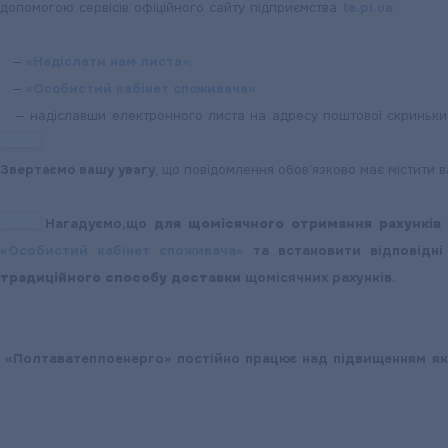
допомогою сервісів офіційного сайту підприємства
te.pl.ua
:
—
«Надіслати нам листа»
;
—
«Особистий кабінет споживача»
.
—
надіславши електронного листа на адресу поштової скриньк
Звертаємо вашу увагу
, що повідомлення обов’язково має містити 
Нагадуємо,що
для щомісячного
отримання рахунків
«Особистий кабінет споживача»
та встановити відповідн
традиційного способу доставки
щомісячних рахунків.
«Полтаватеплоенерго» постійно працює над підвищенням яко