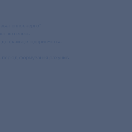
лтаватеплоенерго”
онт котелень
 до фахівців підприємства
 період формування рахунків