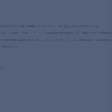
»
ачам категорії «Інші споживачі» за грудень 2024 року.
1209 «Деякі питання нарахування (визначення) плати за теплову
твом перераховано вартість умовно-змінної частини двоставкового
ефіцієнтів: