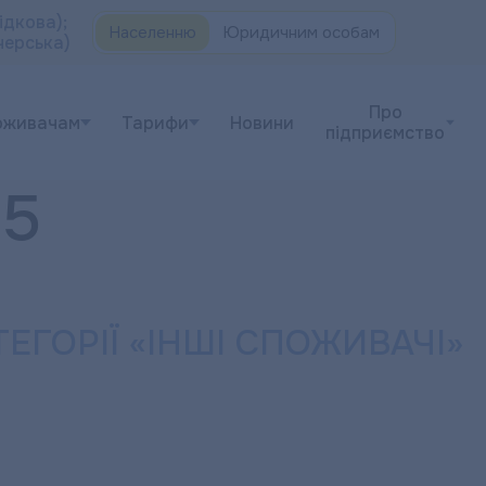
ідкова);
Населенню
Юридичним особам
черська)
Про
оживачам
Тарифи
Новини
підприємство
25
ЕГОРІЇ «ІНШІ СПОЖИВАЧІ»