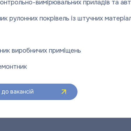
контрольно-вимірювальних приладів та ав
ик рулонних покрівель із штучних матеріал
ник виробничих приміщень
емонтник
до вакансій