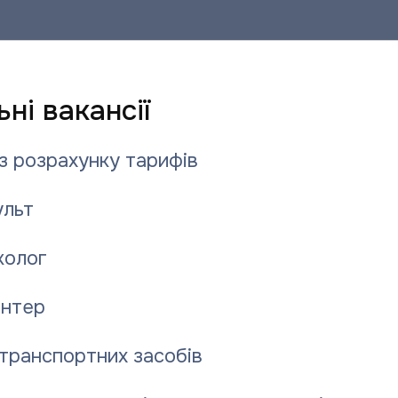
ні вакансії
з розрахунку тарифів
льт
колог
нтер
транспортних засобів