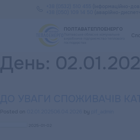
+38 (0532) 510 455
(інформаційно-дов
+38 (050) 109 14 50
(аварійно-диспет
ПОЛТАВАТЕПЛОЕНЕРГО
Полтавське обласне комунальне
Сп
виробниче підприємство теплового
господарства
День:
02.01.20
ДО УВАГИ СПОЖИВАЧІВ КАТ
Posted on
02.01.2025
06.04.2026
by
plf_admin
2025-01-02