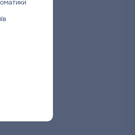
томатики
ів