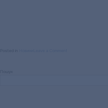
on
Posted in
Новини
Leave a Comment
ДО
УВАГИ
СПОЖИВАЧІВ
Пошук
КАТЕГОРІЇ
«ІНШІ
СПОЖИВАЧІ»