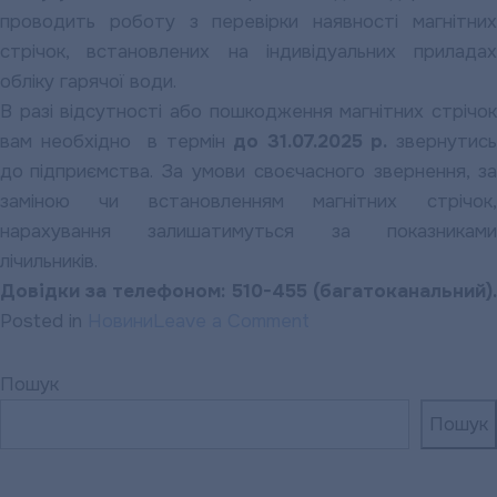
проводить роботу з перевірки наявності магнітних
стрічок, встановлених на індивідуальних приладах
обліку гарячої води.
В разі відсутності або пошкодження магнітних стрічок
вам необхідно в термін
до 31.07.2025 р.
звернутись
до підприємства.
За умови своєчасного звернення, за
заміною чи встановленням магнітних стрічок,
нарахування залишатимуться за показниками
лічильників.
Довідки за телефоном: 510-455 (багатоканальний).
on
Posted in
Новини
Leave a Comment
“ПОЛТАВАТЕПЛОЕН
ІНФОРМУЄ
Пошук
Пошук