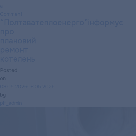
a
Comment
“Полтаватеплоенерго”інформує
on
Подбайте
про
про
плановий
своєчасну
ремонт
оплату
котелень
послуг
Posted
підприємства
on
08.05.2026
08.05.2026
by
plf_admin