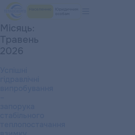
Населенню
Юридичним
особам
Місяць:
Травень
2026
Успішні
гідравлічні
випробування
–
запорука
стабільного
теплопостачання
взимку