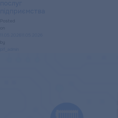
послуг
запорука
підприємства
стабільного
теплопостачання
Posted
взимку
on
11.05.2026
11.05.2026
by
plf_admin