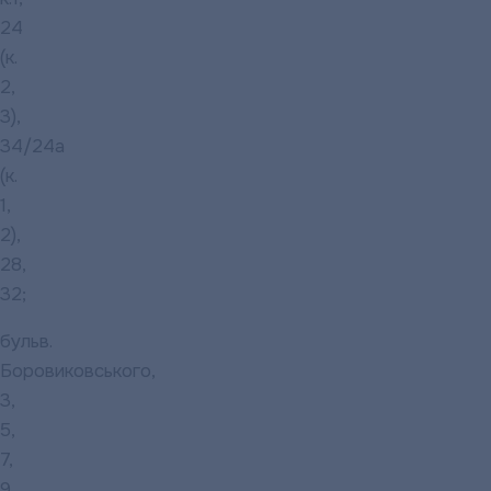
24
(к.
2,
3),
34/24а
(к.
1,
2),
28,
32;
бульв.
Боровиковського,
3,
5,
7,
9,