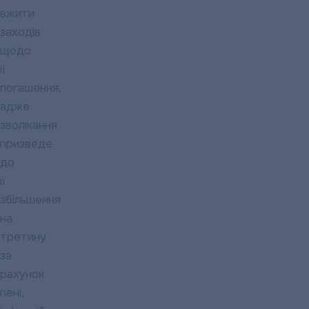
вжити
заходів
щодо
її
погашення,
адже
зволікання
призведе
до
її
збільшення
на
третину
за
рахунок
пені,