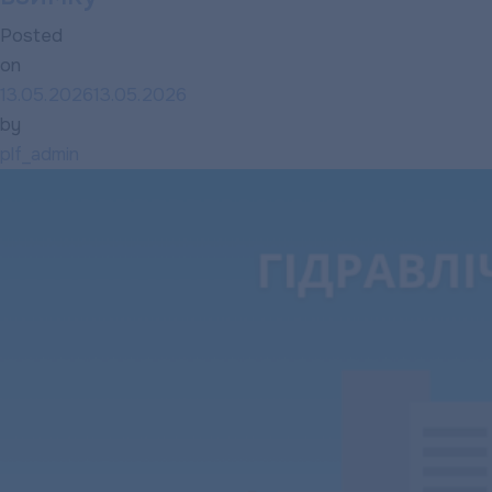
Posted
on
13.05.2026
13.05.2026
by
plf_admin