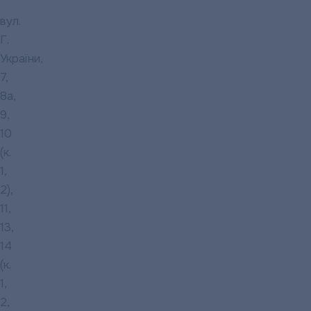
вул.
Г.
України,
7,
8а,
9,
10
(к.
1,
2),
11,
13,
14
(к.
1,
2,