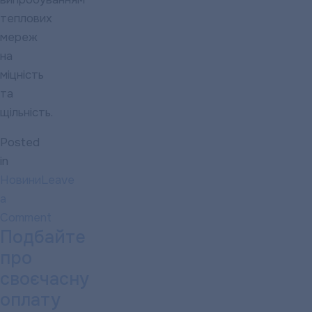
теплових
мереж
на
міцність
та
щільність.
Posted
in
Новини
Leave
a
Comment
Подбайте
on
Успішні
про
гідравлічні
своєчасну
випробування
оплату
–