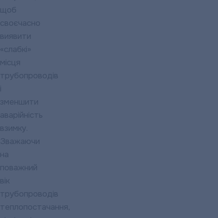
щоб
своєчасно
виявити
«слабкі»
місця
трубопроводів
і
зменшити
аварійність
взимку.
Зважаючи
на
поважний
вік
трубопроводів
теплопостачання,