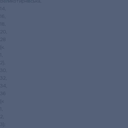
Великотирнівська,
14,
16,
18,
20,
28
(к.
1,
2),
30,
32,
34,
36
(к
1,
2,
3);