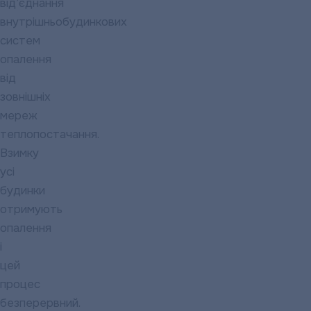
від’єднання
внутрішньобудинкових
систем
опалення
від
зовнішніх
мереж
теплопостачання.
Взимку
усі
будинки
отримують
опалення
і
цей
процес
безперервний.