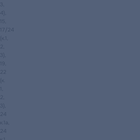
3,
4),
15,
17/24
(к.1,
2,
3),
19,
22
(к.
1,
2,
3),
24
к.1а,
24
к.1,