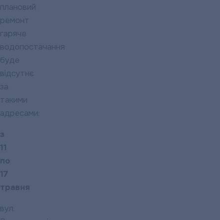
плановий
ремонт
гаряче
водопостачання
буде
відсутнє
за
такими
адресами:
з
11
по
1
7
травня
вул.