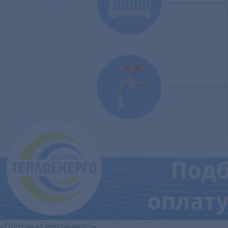
«Полтаватеплоенерго»